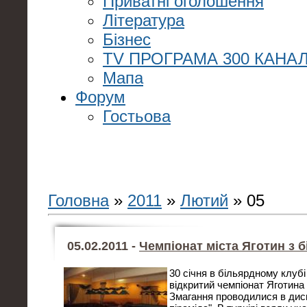
Приватні оголошення
Література
Бізнес
TV ПРОГРАМА 300 КАНАЛ
Мапа
Форум
Гостьова
Головна
»
2011
»
Лютий
»
05
05.02.2011 -
Чемпіонат міста Яготин з 
30 січня в більярдному клубі
відкритий чемпіонат Яготина 
Змагання проводилися в дис