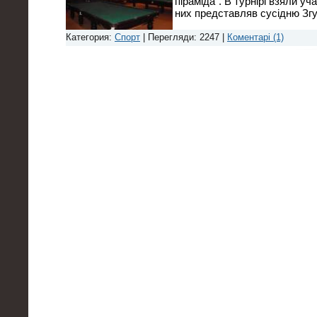
піраміда". В турнірі взяли уч
них представляв сусідню Зг
Категория:
Спорт
| Перегляди: 2247 |
Коментарі (1)