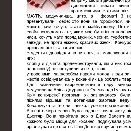
напряму мали відношення до 
Допомагали пізнати вічне
протилежними статями дівча
МАУПу, медучилища, цпто, в форматі 3 на
презентували себе: хто вони за гороскопом, ч
мріють, ким хочуть стати в майбутньому. Потім
своїм поглядом на те, яким має бути інша половинк
часи, хочуть мати поряд мужніх, чесних, турботливи
завжди, не проти ніжних, красивих жінок. Конкур
оригінальною, та насиченою:
студенти відповідали на питання, та моделювали ту
них;
хлопці й дівчата продемонстрували, які з них гос
пластиліну) не поступилися не ті, ні інші;
утвореними за жеребом парами молоді люди за д
жестів освідчувались у коханні як це роблять тварин
Далі визначили найромантичніше пару вечор
медучилища Аліна Джурило та Олександр Гузовати
Крім конкурсної програми, як зазначалося, бул
піснями віршами та дотепними жартами вед
Ковальчука та Тетяни Панько. І усе це про кохання!
В кінці вечора слово було надане начальнику від
Дьогтяр. Вона привітала всіх з Днем Валентина
кожного було місце для кохання, подякувала усім
організувати це свято . Пані Дьогтяр вручила всім