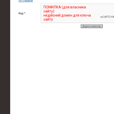
Усі смайли
Код *: