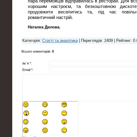
пара переможців відправилась в ресторан. Для всі
хорошим настроєм, та безкоштовною дискот
продовжити веселитись та, під час повільн
романтичний настрій.
Наталка Дилова.
Категорія
:
Статті та аналітика
|
Переглядів
: 2409 |
Рейтинг
:
0.
Всього коментарів
:
0
Ім`я *:
Email *: