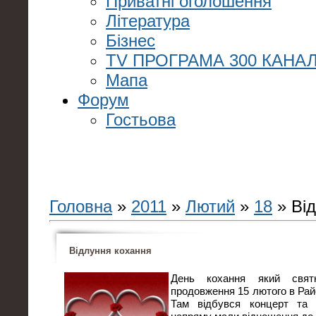
Приватні оголошення
Література
Бізнес
TV ПРОГРАМА 300 КАНАЛ
Мапа
Форум
Гостьова
Головна
»
2011
»
Лютий
»
18
» Від
Відлуння кохання
День кохання який свя
продовження 15 лютого в Рай
Там відбувся концерт та к