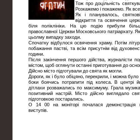
Тож про доцільність святкув
Розкажемо і покажемо. Як вс
Як і планувалось, святков
відкриття та освячення цер
біля поліклініки. На цю подію прибули біль
православної Церкви Московського патріархату. Які
цьолму випадку заходи.
Спочатку відбулося освячення храму. Потім літур
побажання пастві, та всім присутнім від духовен
години.
Після закінчення першого дійства, журналісти п
містом, щоб оглянути останні приготування до осно
Дійсно місто підготували до свята як могли.
Дороги, як і було обіцяно, перекрили, і можна було 
боки боячись потрапити під колеса. В центрі й
дітлахи розважались по максимуму. Грала музик
позитивний настрій. Місто дійсно виглядало свя
підготовкою постарались.
О 14 00 на моніторі почалася демонстрація 
виступів.