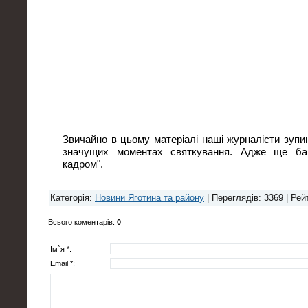
Звичайно в цьому матеріалі наші журналісти зуп
значущих моментах святкування. Адже ще ба
кадром".
Категорія
:
Новини Яготина та району
|
Переглядів
: 3369 |
Рей
Всього коментарів
:
0
Ім`я *:
Email *: