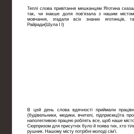
Теплі слова привітання мешканцям Яготина сказал
так, чи інакше доля пов'язала з нашим містом
мовчання, згадали всіх знаних яготинців, 
Райради(Шула І І)
В цей день слова вдячності приймали працівн
(будівельники, медики, вчителі, підприємці)та пр
наполегливою працею роблять все, щоб наше місто
Сюрпризом для присутніх було й поява тих, хто тіл
рушник. Нашому місту потрібні молоді сім'ї.