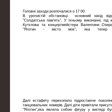
Головні заходи розпочалися о 17 00.
В урочистій обстановці основний захід від
"Солдатська пам'ять". У їхньому виконанні, під
Кутєпова та концертмейстера Валентини Озера
"Яготин - місто моє", яка тепер 
Далі естафету перехопило підростаюче поколінн
танцювальних номерів. Далі діти привітали присут
"Яготин",яка являла собою фігуру у вигляді б