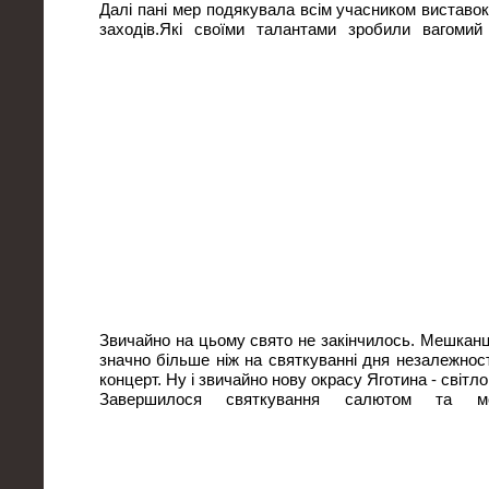
Далі пані мер подякувала всім учасником виставо
заходів.Які своїми талантами зробили вагомий
Звичайно на цьому свято не закінчилось. Мешканці 
значно більше ніж на святкуванні дня незалежност
концерт. Ну і звичайно нову окрасу Яготина - світл
Завершилося святкування салютом та мо