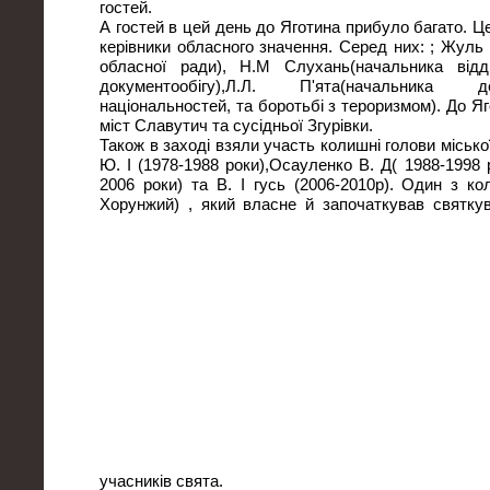
гостей.
А гостей в цей день до Яготина прибуло багато. Це і
керівники обласного значення. Серед них: ; Жуль
обласної ради), Н.М Слухань(начальника відд
документообігу),Л.Л. П'ята(начальника 
національностей, та боротьбі з тероризмом). До Яг
міст Славутич та сусідньої Згурівки.
Також в заході взяли участь колишні голови міськ
Ю. І (1978-1988 роки),Осауленко В. Д( 1988-1998 р
2006 роки) та В. І гусь (2006-2010р). Один з ко
Хорунжий) , який власне й започаткував святкув
учасників свята.