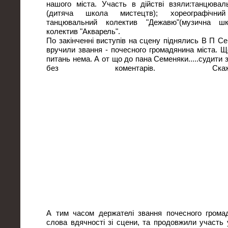
нашого міста. Участь в дійстві взяли:танцювал
(дитяча школа мистецтв); хореографічний
танцювальний колектив "Дежавю"(музична ш
колектив "Акварель".
По закінченні виступів на сцену піднялись В П Се
вручили звання - почесного громадянина міста. Щ
питань нема. А от що до пана Семеняки.....судити
без коментарів. Ска
А тим часом держателі звання почесного гром
слова вдячності зі сцени, та продовжили участь 