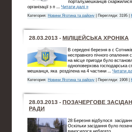
порталу,мешканців скаржилися 
організації з п
...
Читати далі »
Категория:
Новини Яготина та району
| Перегляди: 3195 |
28.03.2013 -
МІЛІЦЕЙСЬКА ХРОНІКА
В середені березня в с Сотникі
несправного пічного опалення 
на місце пригоди було встанов
одноповерхова господарська с
мешканця, яка розділена на 4 частини
...
Читати да
Категория:
Новини Яготина та району
| Перегляди: 1908 |
28.03.2013 -
ПОЗАЧЕРГОВЕ ЗАСІДАНН
РАДИ
28 Березня відбулося засідання
Оскільки засідання було позач
виносилося небагато .