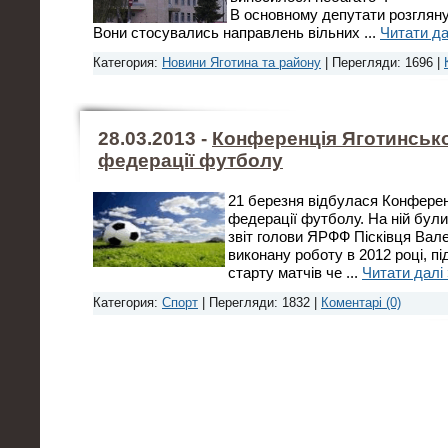
В основному депутати розглян
Вони стосувались направлень вільних
...
Читати да
Категория:
Новини Яготина та району
| Перегляди: 1696 |
28.03.2013 -
Конференція Яготинсько
федерації футболу
21 березня відбулася Конферен
федерації футболу. На ній були 
звіт голови ЯРФФ Пісківця Вал
виконану роботу в 2012 році, пі
старту матчів че
...
Читати далі 
Категория:
Спорт
| Перегляди: 1832 |
Коментарі (0)