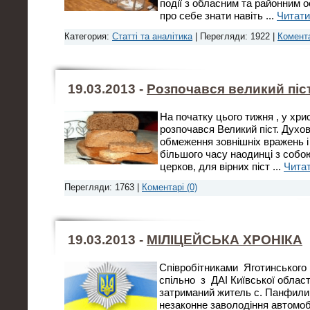
події з обласним та районним
про себе знати навіть
...
Читати
Категория:
Статті та аналітика
| Перегляди: 1922 |
Комента
19.03.2013 -
Розпочався великий піс
На початку цього тижня , у хри
розпочався Великий піст. Духо
обмеження зовнішніх вражень і
більшого часу наодинці з собо
церков, для вірних піст
...
Читат
Перегляди: 1763 |
Коментарі (0)
19.03.2013 -
МІЛІЦЕЙСЬКА ХРОНІКА
Співробітниками Яготинського р
спільно з ДАІ Київської област
затриманий житель с. Панфили 1
незаконне заволодіння автом