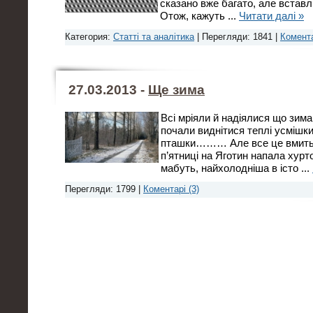
сказано вже багато, але вставлю
Отож, кажуть
...
Читати далі »
Категория:
Статті та аналітика
| Перегляди: 1841 |
Комента
27.03.2013 -
Ще зима
Всі мріяли й надіялися що зима
почали виднітися теплі усмішки
пташки……… Але все це вмить 
п’ятниці на Яготин напала хуртов
мабуть, найхолодніша в істо
...
Перегляди: 1799 |
Коментарі (3)