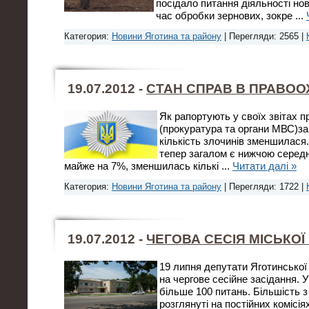
посідало питання діяльності но
час обробки зернових, зокре
...
Категория:
Новини Яготина та району
| Перегляди: 2565 |
19.07.2012 -
СТАН СПРАВ В ПРАВОО
Як рапортують у своїх звітах 
(прокуратура та органи МВС)за
кількість злочинів зменшилася.
тепер загалом є нижчою середнь
майже на 7%, зменшилась кількі
...
Читати далі »
Категория:
Новини Яготина та району
| Перегляди: 1722 |
19.07.2012 -
ЧЕГОВА СЕСІЯ МІСЬКОЇ
19 липня депутати Яготинської
на чергове сесійне засідання.
більше 100 питань. Більшість 
розглянуті на постійних коміс