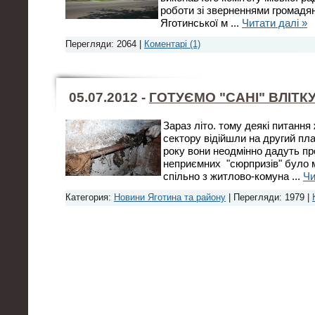
роботи зі зверненнями громадян
Яготинської м
...
Читати далі »
Перегляди: 2064 |
Коментарі (1)
05.07.2012 -
ГОТУЄМО "САНІ" ВЛІТК
Зараз літо. тому деякі питанн
сектору відійшли на другий пла
року вони неодмінно дадуть пр
неприємних "сюрпризів" було
спільно з житлово-комуна
...
Чи
Категория:
Новини Яготина та району
| Перегляди: 1979 |