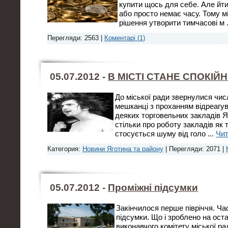
купити щось для себе. Але йти
або просто немає часу. Тому 
рішення утворити тимчасові м
Перегляди: 2563 |
Коментарі (1)
05.07.2012 -
В МІСТІ СТАНЕ СПОКІЙ
До міської ради звернулися числ
мешканці з проханням відреагув
деяких торговельних закладів Я
стільки про роботу закладів як 
стосується шуму від голо
...
Чит
Категория:
Новини Яготина та району
| Перегляди: 2071 |
05.07.2012 -
Проміжні підсумки
Закінчилося перше півріччя. Ча
підсумки. Що і зроблено на ост
виконавчого комітету міської р