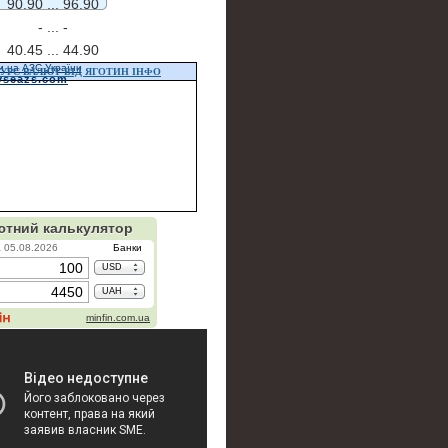
90.90 ...
96.90
- ...
-
40.45 ...
44.90
и на АЗС України
УРС ВАЛЮТ ВІД ЯГОТИН ІНФО
vseazs.com