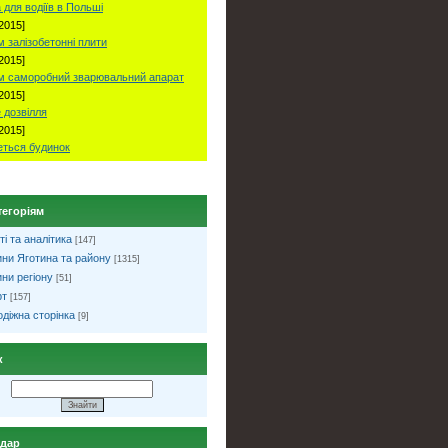
 для водіїв в Польші
2015]
 залізобетонні плити
2015]
м саморобний зварювальний апарат
2015]
 дозвілля
2015]
ться будинок
тегоріям
ті та аналітика
[147]
ни Яготина та району
[1315]
ни регіону
[51]
рт
[157]
діжна сторінка
[9]
к
ндар