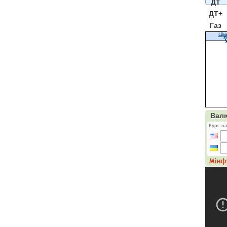
ДТ
ДТ+
Газ
Цін
К