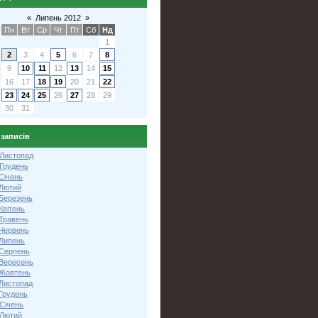
«
Липень 2012
»
Пн
Вт
Ср
Чт
Пт
Сб
Нд
1
2
3
4
5
6
7
8
9
10
11
12
13
14
15
16
17
18
19
20
21
22
23
24
25
26
27
28
29
30
31
 записів
 Листопад
 Грудень
Січень
 Лютий
 Березень
Квітень
 Травень
 Червень
 Липень
 Серпень
 Вересень
 Жовтень
 Листопад
Грудень
Січень
 Лютий