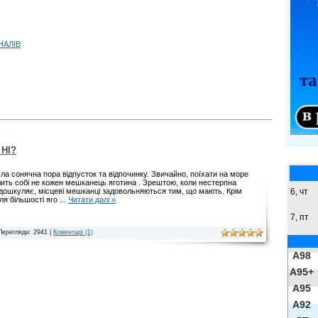
НАЛІВ
НІ?
а сонячна пора відпусток та відпочинку. Звичайно, поїхати на море
ить собі не кожен мешканець яготина . Зрештою, коли нестерпна
6, чт
дошкуляє, місцеві мешканці задовольняються тим, що мають. Крім
для більшості яго
...
Читати далі »
7, пт
Перегляди: 2941 |
Коментарі (1)
A98
A95+
A95
A92