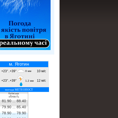
м. Яготин
+23°..+39°
10 м/с
0 мм
+23°..+39°
12 м/с
1.2 мм
погода МЕТЕОПОСТ
Київська
- ...
-
область
81.90 ...
88.40
79.90 ...
85.40
78.90 ...
78.90