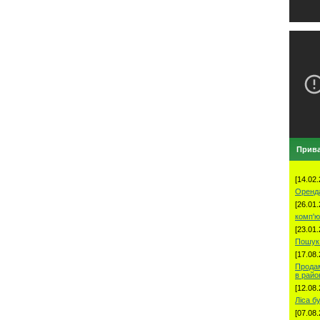
Прива
[14.02.
Оренд
[26.01.
комп'ю
[23.01.
Пошук 
[17.08.
Продам
в рай
[12.08.
Ліса б
[07.08.