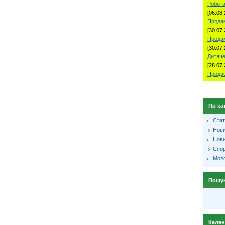
Робота
[06.08.
Продам
[30.07.
Прода
[30.07.
Дитяче
[28.07.
Продае
По ка
Стат
Нови
Нови
Спо
Моло
Пошу
Кале