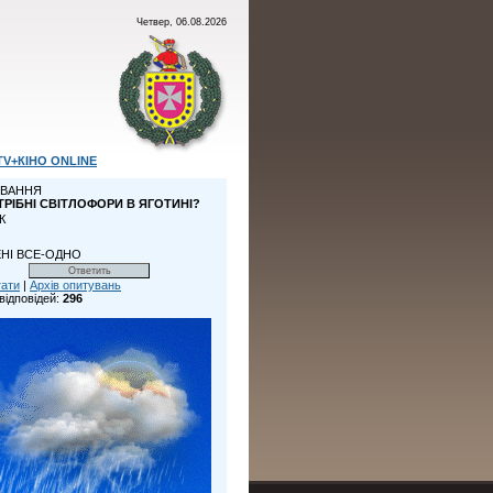
Четвер, 06.08.2026
TV+КІНО ONLINE
ВАННЯ
ТРІБНІ СВІТЛОФОРИ В ЯГОТИНІ?
К
НІ ВСЕ-ОДНО
тати
|
Архів опитувань
відповідей:
296