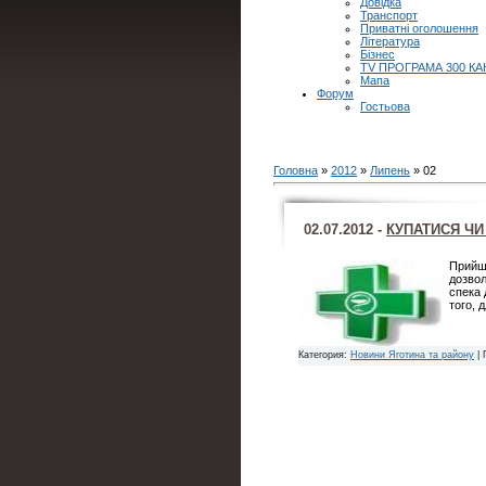
Довідка
Транспорт
Приватні оголошення
Література
Бізнес
TV ПРОГРАМА 300 КА
Мапа
Форум
Гостьова
Головна
»
2012
»
Липень
»
02
02.07.2012 -
КУПАТИСЯ ЧИ 
Прийшл
дозвол
спека 
того, 
Категория:
Новини Яготина та району
| 