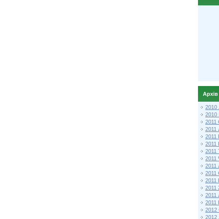
Архів
2010
2010
2011 
2011
2011
2011 
2011
2011
2011
2011
2011
2011
2011
2011 
2012 
2012