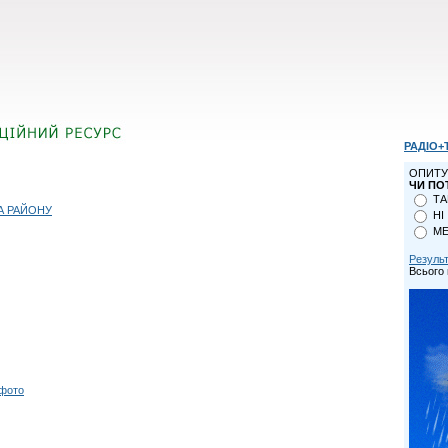
РАДІО+
ОПИТУ
ЧИ ПО
ТА
А РАЙОНУ
НІ
МЕ
Резуль
Всього 
 фото