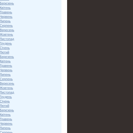
 Березень
Квітень
 Травень
 Червень
 Липень
 Серпень
 Вересень
 Жовтень
 Листопад
 Грудень
Січень
 Лютий
 Березень
Квітень
 Травень
 Червень
 Липень
 Серпень
 Вересень
 Жовтень
 Листопад
 Грудень
Січень
 Лютий
 Березень
Квітень
 Травень
 Червень
 Липень
 Серпень