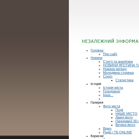
Головна
Про сайт
Новини
Статті та аналітика
НОВИНИ ЯГОТИНА Т
Новини регіону
Молодіжна сторінка
Спорт
Статистика
Історія
Історія міста
Голодомор
Інше...
Галерея
Фото міста
Події
НАШЕ МІСТО
Давні фото
Панорамні 3D
Вечірні фото
Відео
Радіо і ТБ ONLINE
Корисне