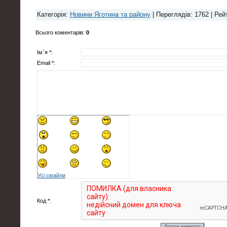
Категорія
:
Новини Яготина та району
|
Переглядів
: 1762 |
Рей
Всього коментарів
:
0
Ім`я *:
Email *:
Усі смайли
Код *: