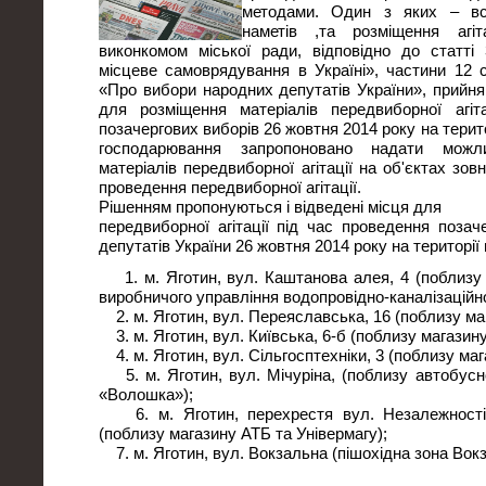
методами. Один з яких – вс
наметів ,та розміщення агіт
виконкомом міської ради, відповідно до статті
місцеве самоврядування в Україні», частини 12 с
«Про вибори народних депутатів України», прийня
для розміщення матеріалів передвиборної агіт
позачергових виборів 26 жовтня 2014 року на терито
господарювання запропоновано надати можл
матеріалів передвиборної агітації на об'єктах зов
проведення передвиборної агітації.
Рішенням пропонуються і відведені місця для
передвиборної агітації під час проведення позач
депутатів України 26 жовтня 2014 року на території 
1. м. Яготин, вул. Каштанова алея, 4 (поблизу
виробничого управління водопровідно-каналізаційн
2. м. Яготин, вул. Переяславська, 16 (поблизу ма
3. м. Яготин, вул. Київська, 6-б (поблизу магазин
4. м. Яготин, вул. Сільгосптехніки, 3 (поблизу маг
5. м. Яготин, вул. Мічуріна, (поблизу автобусн
«Волошка»);
6. м. Яготин, перехрестя вул. Незалежності
(поблизу магазину АТБ та Універмагу);
7. м. Яготин, вул. Вокзальна (пішохідна зона Вокз