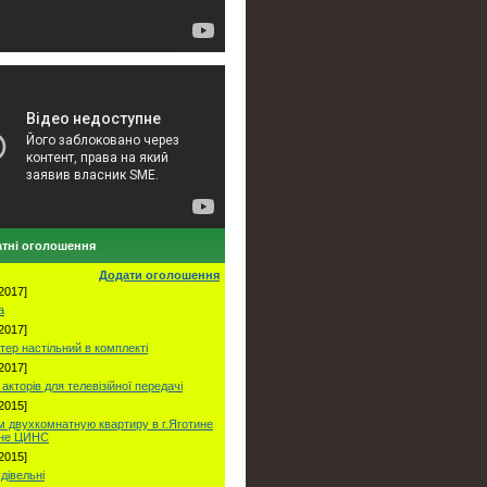
тні оголошення
Додати оголошення
2017]
а
2017]
тер настільний в комплекті
2017]
акторів для телевізійної передачі
2015]
 двухкомнатную квартиру в г.Яготине
оне ЦИНС
2015]
удівельні