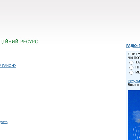
РАДІО+
ОПИТУ
ЧИ ПО
ТА
А РАЙОНУ
НІ
МЕ
Резуль
Всього 
 фото