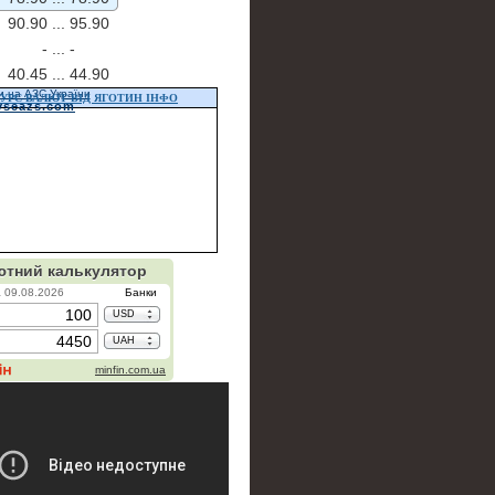
90.90 ...
95.90
- ...
-
40.45 ...
44.90
и на АЗС України
УРС ВАЛЮТ ВІД ЯГОТИН ІНФО
vseazs.com