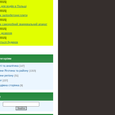
2015]
 для водіїв в Польші
2015]
 залізобетонні плити
2015]
м саморобний зварювальний апарат
2015]
 дозвілля
2015]
ться будинок
тегоріям
ті та аналітика
[147]
ни Яготина та району
[1315]
ни регіону
[51]
рт
[157]
діжна сторінка
[9]
к