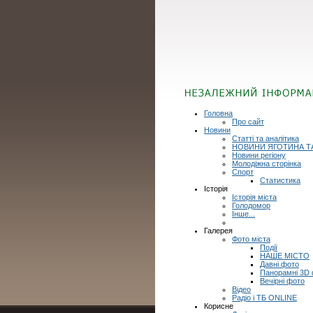
Головна
Про сайт
Новини
Статті та аналітика
НОВИНИ ЯГОТИНА Т
Новини регіону
Молодіжна сторінка
Спорт
Статистика
Історія
Історія міста
Голодомор
Інше...
Галерея
Фото міста
Події
НАШЕ МІСТО
Давні фото
Панорамні 3D
Вечірні фото
Відео
Радіо і ТБ ONLINE
Корисне