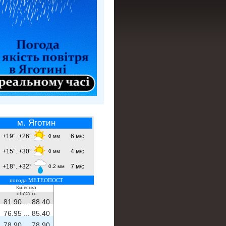
м. Яготин
+19°..+26°
6 м/с
0 мм
+15°..+30°
4 м/с
0 мм
+18°..+32°
7 м/с
0.2 мм
погода МЕТЕОПОСТ
Київська
- ...
-
область
81.90 ...
88.40
76.95 ...
85.40
78.90 ...
78.90