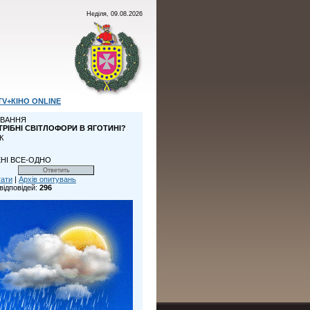
Неділя, 09.08.2026
TV+КІНО ONLINE
ВАННЯ
ТРІБНІ СВІТЛОФОРИ В ЯГОТИНІ?
К
НІ ВСЕ-ОДНО
тати
|
Архів опитувань
відповідей:
296