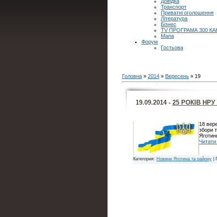
Довідка
Транспорт
Приватні оголошення
Література
Бізнес
TV ПРОГРАМА 300 КА
Мапа
Форум
Гостьова
Головна
»
2014
»
Вересень
»
19
19.09.2014 -
25 РОКІВ НРУ 
18 вер
збори 
Яготин
Читати 
Категория:
Новини Яготина та району
| 