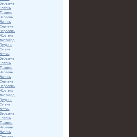
 Березень
Квітень
 Травень
 Червень
 Липень
 Серпень
 Вересень
 Жовтень
 Листопад
 Грудень
Січень
 Лютий
 Березень
Квітень
 Травень
 Червень
 Липень
 Серпень
 Вересень
 Жовтень
 Листопад
 Грудень
Січень
 Лютий
 Березень
Квітень
 Травень
 Червень
 Липень
 Серпень