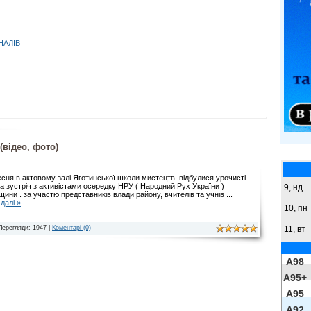
НАЛІВ
(відео, фото)
есня в актовому залі Яготинської школи мистецтв відбулися урочисті
та зустріч з активістами осередку НРУ ( Народний Рух України )
9,
нд
щини . за участю представників влади району, вчителів та учнів
...
далі »
10, пн
Перегляди: 1947 |
Коментарі (0)
11, вт
A98
A95+
A95
A92