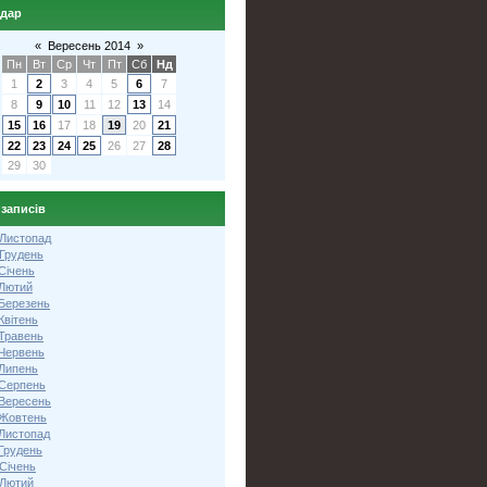
ндар
«
Вересень 2014
»
Пн
Вт
Ср
Чт
Пт
Сб
Нд
1
2
3
4
5
6
7
8
9
10
11
12
13
14
15
16
17
18
19
20
21
22
23
24
25
26
27
28
29
30
 записів
 Листопад
 Грудень
Січень
 Лютий
 Березень
Квітень
 Травень
 Червень
 Липень
 Серпень
 Вересень
 Жовтень
 Листопад
Грудень
Січень
 Лютий