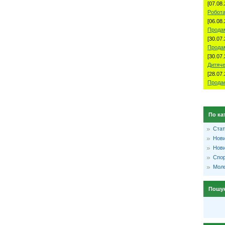
[07.08.
Робота
[06.08.
Продам
[30.07.
Прода
[30.07.
Дитяче
[28.07.
Продае
По ка
Стат
Нови
Нови
Спо
Моло
Пошу