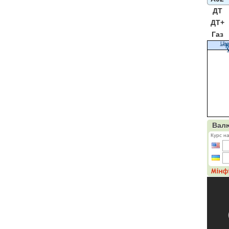
ДТ
ДТ+
Газ
Цін
К