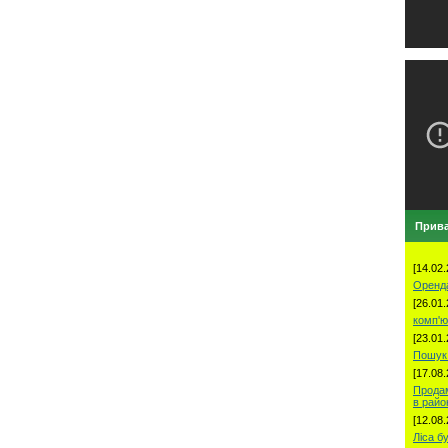
Прива
[14.02.
Оренд
[26.01.
комп'ю
[23.01.
Пошук 
[17.08.
Продам
в рай
[12.08.
Ліса б