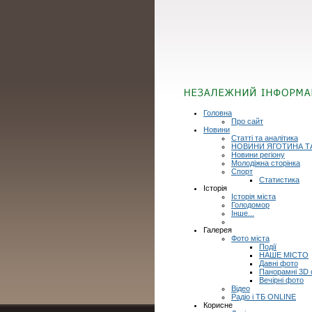
Головна
Про сайт
Новини
Статті та аналітика
НОВИНИ ЯГОТИНА Т
Новини регіону
Молодіжна сторінка
Спорт
Статистика
Історія
Історія міста
Голодомор
Інше...
Галерея
Фото міста
Події
НАШЕ МІСТО
Давні фото
Панорамні 3D
Вечірні фото
Відео
Радіо і ТБ ONLINE
Корисне