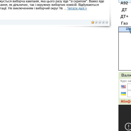
ується виборча кампанія, яка цього разу йде "зі скрипом". Важко йде
A92
ння, як дільничих, так і окружних виборчих комісій. Відбуваються
отації. Не виключенням і виборчий округ №
...
Читати далі »
ДТ
ДТ+
Газ
Цін
К