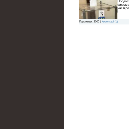
Продовж
формува
часті р
Перегляди: 2005 |
Коментарі (1)