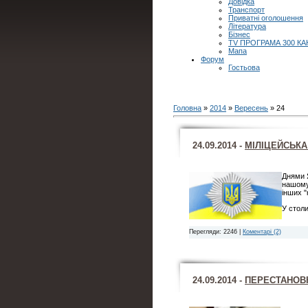
Довідка
Транспорт
Приватні оголошення
Література
Бізнес
TV ПРОГРАМА 300 КА
Мапа
Форум
Гостьова
Головна
»
2014
»
Вересень
»
24
24.09.2014 -
МІЛІЦЕЙСЬКА
Днями 
нашому 
інших "
У столи
Перегляди: 2246 |
Коментарі (2)
24.09.2014 -
ПЕРЕСТАНОВК