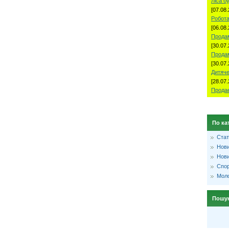
Ліса б
[07.08.
Робота
[06.08.
Продам
[30.07.
Прода
[30.07.
Дитяче
[28.07.
Продае
По ка
Стат
Нови
Нови
Спо
Моло
Пошу