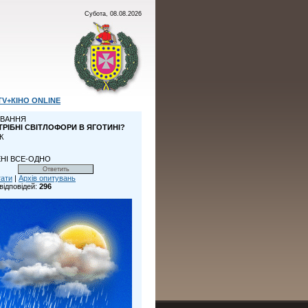
Субота, 08.08.2026
TV+КІНО ONLINE
ВАННЯ
ТРІБНІ СВІТЛОФОРИ В ЯГОТИНІ?
К
НІ ВСЕ-ОДНО
тати
|
Архів опитувань
відповідей:
296