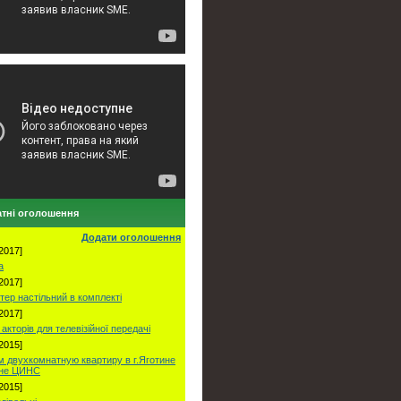
тні оголошення
Додати оголошення
2017]
а
2017]
тер настільний в комплекті
2017]
акторів для телевізійної передачі
2015]
 двухкомнатную квартиру в г.Яготине
оне ЦИНС
2015]