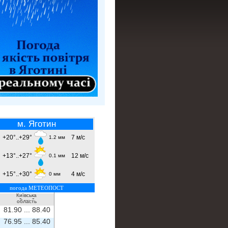
м. Яготин
+20°..+29°
7 м/с
1.2 мм
+13°..+27°
12 м/с
0.1 мм
+15°..+30°
4 м/с
0 мм
погода МЕТЕОПОСТ
Київська
- ...
-
область
81.90 ...
88.40
76.95 ...
85.40