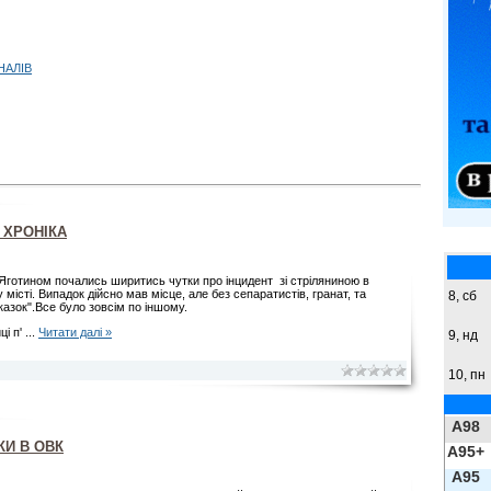
НАЛІВ
 ХРОНІКА
Яготином почались ширитись чутки про інцидент зі стріляниною в
місті. Випадок дійсно мав місце, але без сепаратистів, гранат, та
8,
сб
казок".Все було зовсім по іншому.
ці п'
...
Читати далі »
9,
нд
10, пн
A98
И В ОВК
A95+
A95