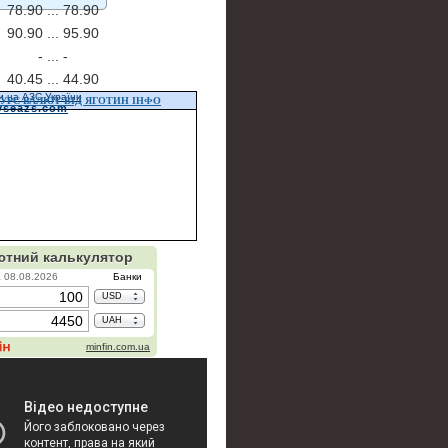
78.90 ...
78.90
90.90 ...
95.90
- ...
-
40.45 ...
44.90
и на АЗС України
УРС ВАЛЮТ ВІД ЯГОТИН ІНФО
vseazs.com