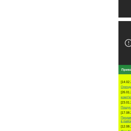
Прива
[14.02.
Оренд
[26.01.
комп'ю
[23.01.
Пошук 
[17.08.
Продам
в рай
[12.08.