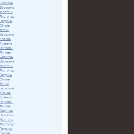
 Серпень
 Вересень
 Жовтень
 Листопад
 Грудень
Січень
 Лютий
 Березень
Квітень
 Травень
 Червень
 Липень
 Серпень
 Вересень
 Жовтень
 Листопад
 Грудень
Січень
 Лютий
 Березень
Квітень
 Травень
 Червень
 Липень
 Серпень
 Вересень
 Жовтень
 Листопад
 Грудень
Січень