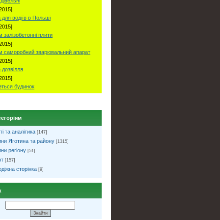
удівельні
2015]
 для водіїв в Польші
2015]
 залізобетонні плити
2015]
м саморобний зварювальний апарат
2015]
 дозвілля
2015]
ться будинок
тегоріям
ті та аналітика
[147]
ни Яготина та району
[1315]
ни регіону
[51]
рт
[157]
діжна сторінка
[9]
к