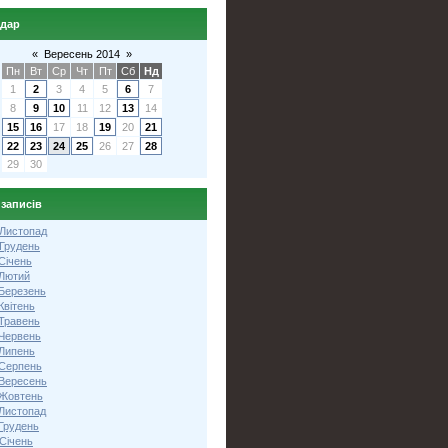
ндар
«
Вересень 2014
»
Пн
Вт
Ср
Чт
Пт
Сб
Нд
1
2
3
4
5
6
7
8
9
10
11
12
13
14
15
16
17
18
19
20
21
22
23
24
25
26
27
28
29
30
 записів
 Листопад
 Грудень
Січень
 Лютий
 Березень
Квітень
 Травень
 Червень
 Липень
 Серпень
 Вересень
 Жовтень
 Листопад
Грудень
Січень