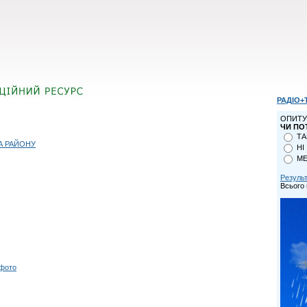
РАДІО+
ОПИТУ
ЧИ ПО
ТА
А РАЙОНУ
НІ
МЕ
Резуль
Всього 
 фото