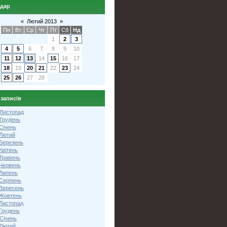
ндар
«
Лютий 2013
»
Пн
Вт
Ср
Чт
Пт
Сб
Нд
1
2
3
4
5
6
7
8
9
10
11
12
13
14
15
16
17
18
19
20
21
22
23
24
25
26
27
28
 записів
 Листопад
 Грудень
Січень
 Лютий
 Березень
Квітень
 Травень
 Червень
 Липень
 Серпень
 Вересень
 Жовтень
 Листопад
Грудень
Січень
 Лютий