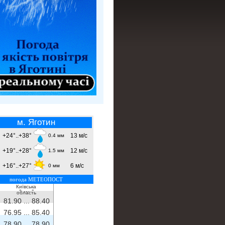
м. Яготин
+24°..+38°
13 м/с
0.4 мм
+19°..+28°
12 м/с
1.5 мм
+16°..+27°
6 м/с
0 мм
погода МЕТЕОПОСТ
Київська
- ...
-
область
81.90 ...
88.40
76.95 ...
85.40
78.90 ...
78.90