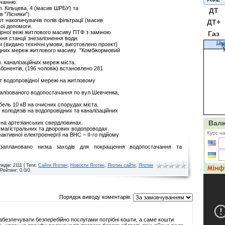
ачанню:
Кільцева, 4 (масив ШРБУ) та
ДТ
"Лісняки")
рт накопичувачів полів фільтрації (масив
ДТ+
 допомоги.
ої вежі житлового масиву ПТФ з заміною
Газ
станції знезалізнення води.
Цін
(видано технічні умови, виготовлено проект)
К
х мереж житлового масиву "Комбікормовий
каналізаційних мереж міста.
онентів, (196 чоловік) встановлено 281
т водопровідної мережі на житловому
алізованого водопостачання по вул Шевченка,
ель 10 кВ на очисних спорудах міста.
колодязів на водопровідних та каналізаційних
 на артезіанських свердловинах.
а магістральних та дворових водопроводах.
ктивної електроенергії на ВНС – ІІ-го підйому
заплановано низка заходів для покращення водопостачання та
лядів
: 2111 |
Теги
:
Сайти Яготин
,
Новости Яготин
,
Яготин сайти
,
Яготин
Рейтинг
:
0.0
/
0
Порядок виводу коментарів:
забезпечувати безперебійно послугами потрібні кошти, а саме кошти