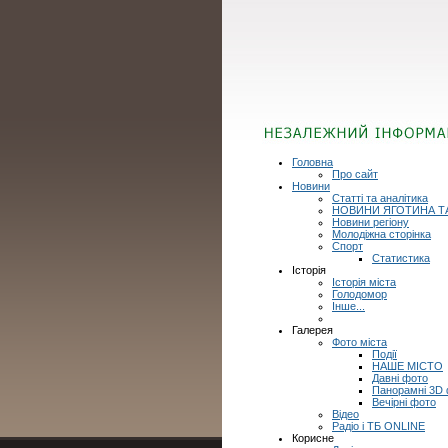
Головна
Про сайт
Новини
Статті та аналітика
НОВИНИ ЯГОТИНА Т
Новини регіону
Молодіжна сторінка
Спорт
Статистика
Історія
Історія міста
Голодомор
Інше...
Галерея
Фото міста
Події
НАШЕ МІСТО
Давні фото
Панорамні 3D
Вечірні фото
Відео
Радіо і ТБ ONLINE
Корисне