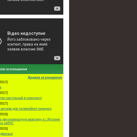
тні оголошення
Додати оголошення
2017]
а
2017]
тер настільний в комплекті
2017]
акторів для телевізійної передачі
2015]
 двухкомнатную квартиру в г.Яготине
оне ЦИНС
2015]
удівельні