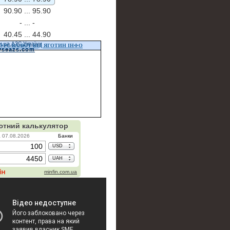
90.90 ...
95.90
- ...
-
40.45 ...
44.90
и на АЗС України
УРС ВАЛЮТ ВІД ЯГОТИН ІНФО
vseazs.com