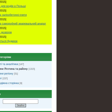
2015]
 для водіїв в Польші
2015]
 залізобетонні плити
2015]
м саморобний зварювальний апарат
2015]
 дозвілля
2015]
ться будинок
тегоріям
ті та аналітика
[147]
ни Яготина та району
[1315]
ни регіону
[51]
рт
[157]
діжна сторінка
[9]
к