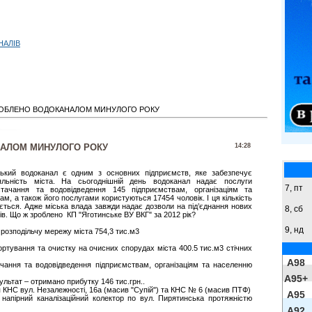
НАЛІВ
ОБЛЕНО ВОДОКАНАЛОМ МИНУЛОГО РОКУ
АЛОМ МИНУЛОГО РОКУ
14:28
ський водоканал є одним з основних підприємств, яке забезпечує
іяльність міста. На сьогоднішній день водоканал надає послуги
7, пт
стачання та водовідведення 145 підприємствам, організаціям та
ам, а також його послугами користуються 17454 чоловік. І ця кількість
ється. Адже міська влада завжди надає дозволи на під’єднання нових
8,
сб
ів. Що ж зроблено КП "Яготинське ВУ ВКГ" за 2012 рік?
9,
нд
 розподільчу мережу міста 754,3 тис.м3
тування та очистку на очисних спорудах міста 400.5 тис.м3 стічних
A98
ання та водовідведення підприємствам, організаціям та населенню
A95+
льтат – отримано прибутку 146 тис.грн..
КНС вул. Незалежності, 16а (масив "Супій") та КНС № 6 (масив ПТФ)
A95
апірний каналізаційний колектор по вул. Пирятинська протяжністю
A92