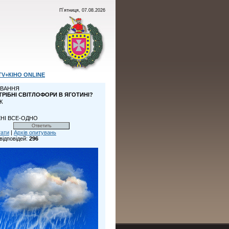
П`ятниця, 07.08.2026
TV+КІНО ONLINE
ВАННЯ
ТРІБНІ СВІТЛОФОРИ В ЯГОТИНІ?
К
НІ ВСЕ-ОДНО
тати
|
Архів опитувань
відповідей:
296