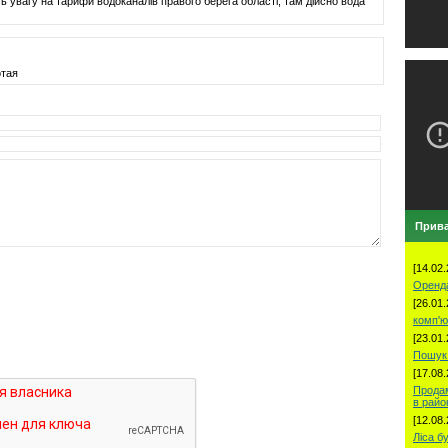
ть увагу на тарифи водоканалів правого берега області, там дійсно вода
отая
Прива
[14.02.
Оренд
[26.01.
комп'ю
[23.01.
Пошук 
[17.08.
Продам
в рай
[12.08.
Ліса б