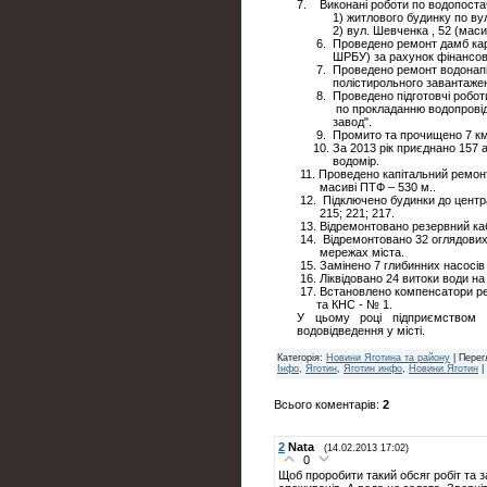
7. Виконані роботи по водопост
1) житлового будинку по вул. 
2) вул. Шевченка , 52 (масив 
6. Проведено ремонт дамб ка
ШРБУ) за рахунок фінансової
7. Проведено ремонт водонапірн
полістирольного завантаження 
8. Проведено підготовчі роботи 
по прокладанню водопровідни
завод".
9. Промито та прочищено 7 км. 
10. За 2013 рік приєднано 157 аб
водомір.
11. Проведено капітальний ремон
масиві ПТФ – 530 м..
12. Підключено будинки до центр
215; 221; 217.
13. Відремонтовано резервний каб
14. Відремонтовано 32 оглядових 
мережах міста.
15. Замінено 7 глибинних насосів
16. Ліквідовано 24 витоки води н
17. Встановлено компенсатори реа
та КНС - № 1.
У цьому році підприємством 
водовідведення у місті.
Категорія
:
Новини Яготина та району
|
Перег
Інфо
,
Яготин
,
Яготин инфо
,
Новини Яготин
|
Всього коментарів
:
2
2
Nata
(14.02.2013 17:02)
0
Щоб проробити такий обсяг робіт та 