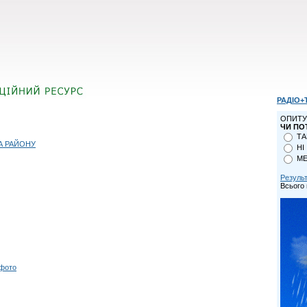
РАДІО+
ОПИТУ
ЧИ ПО
ТА
А РАЙОНУ
НІ
МЕ
Резуль
Всього 
 фото