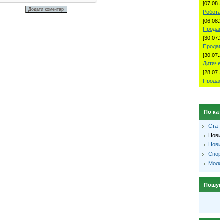
[07.08.
Робота
[06.08.
Продам
[30.07.
Прода
[30.07.
Дитяче
[28.07.
Продае
По ка
Стат
Нови
Нови
Спо
Моло
Пошу