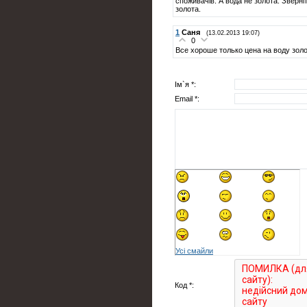
споживачів. А вода не золота. Зверні
золота.
1
Саня
(13.02.2013 19:07)
0
Все хороше только цена на воду зол
Ім`я *:
Email *:
Усі смайли
Код *: