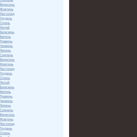
 Серпень
 Вересень
 Жовтень
 Листопад
 Грудень
Січень
 Лютий
 Березень
Квітень
 Травень
 Червень
 Липень
 Серпень
 Вересень
 Жовтень
 Листопад
 Грудень
Січень
 Лютий
 Березень
Квітень
 Травень
 Червень
 Липень
 Серпень
 Вересень
 Жовтень
 Листопад
 Грудень
Січень