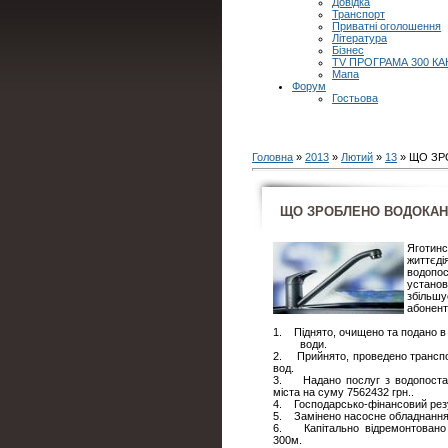
Довідка
Транспорт
Приватні оголошення
Література
Бізнес
TV ПРОГРАМА 300 КА
Мапа
Форум
Гостьова
Головна
»
2013
»
Лютий
»
13
» ЩО ЗР
ЩО ЗРОБЛЕНО ВОДОКАН
Яготин
життєд
водопо
установ
збільшу
абонент
1. Піднято, очищено та подано в
води.
2. Прийнято, проведено транспор
вод.
3. Надано послуг з водопостач
міста на суму 7562432 грн..
4. Господарсько-фінансовий резу
5. Замінено насосне обладнання 
6. Капітально відремонтовано н
300м.