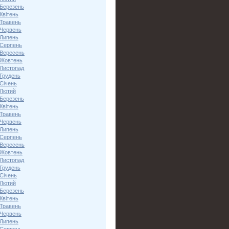
 Березень
Квітень
 Травень
 Червень
 Липень
 Серпень
 Вересень
 Жовтень
 Листопад
 Грудень
Січень
 Лютий
 Березень
Квітень
 Травень
 Червень
 Липень
 Серпень
 Вересень
 Жовтень
 Листопад
 Грудень
Січень
 Лютий
 Березень
Квітень
 Травень
 Червень
 Липень