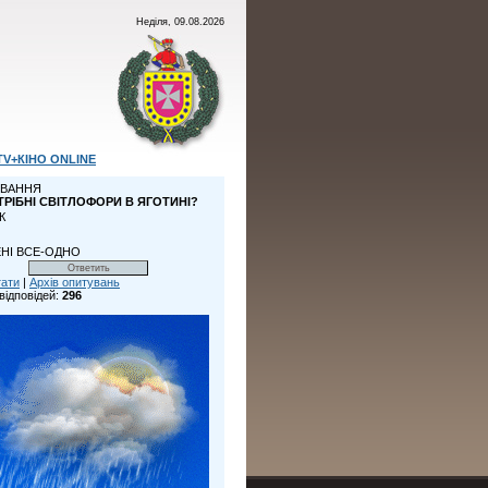
Неділя, 09.08.2026
TV+КІНО ONLINE
ВАННЯ
ТРІБНІ СВІТЛОФОРИ В ЯГОТИНІ?
К
НІ ВСЕ-ОДНО
тати
|
Архів опитувань
відповідей:
296