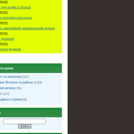
2015]
 для водіїв в Польші
2015]
 залізобетонні плити
2015]
м саморобний зварювальний апарат
2015]
 дозвілля
2015]
ться будинок
тегоріям
ті та аналітика
[147]
ни Яготина та району
[1315]
ни регіону
[51]
рт
[157]
діжна сторінка
[9]
к