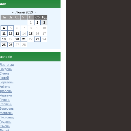
ндар
«
Лютий 2013
»
Пн
Вт
Ср
Чт
Пт
Сб
Нд
1
2
3
4
5
6
7
8
9
10
11
12
13
14
15
16
17
18
19
20
21
22
23
24
25
26
27
28
 записів
 Листопад
 Грудень
Січень
 Лютий
 Березень
Квітень
 Травень
 Червень
 Липень
 Серпень
 Вересень
 Жовтень
 Листопад
Грудень
Січень
 Лютий