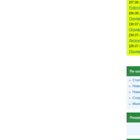
[07.08.
Робота
[06.08.
Продам
[30.07.
Прода
[30.07.
Дитяче
[28.07.
Продае
По ка
Стат
Нови
Нови
Спо
Моло
Пошу