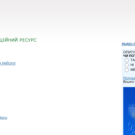
РАДІО+
ОПИТУ
ЧИ ПО
ТА
А РАЙОНУ
НІ
МЕ
Резуль
Всього 
 фото