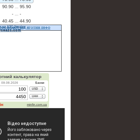
90.90 ...
95.90
- ...
-
40.45 ...
44.90
и на АЗС України
УРС ВАЛЮТ ВІД ЯГОТИН ІНФО
vseazs.com