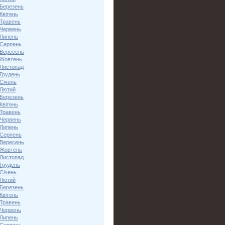
 Березень
Квітень
 Травень
 Червень
 Липень
 Серпень
 Вересень
 Жовтень
 Листопад
 Грудень
Січень
 Лютий
 Березень
Квітень
 Травень
 Червень
 Липень
 Серпень
 Вересень
 Жовтень
 Листопад
 Грудень
Січень
 Лютий
 Березень
Квітень
 Травень
 Червень
 Липень