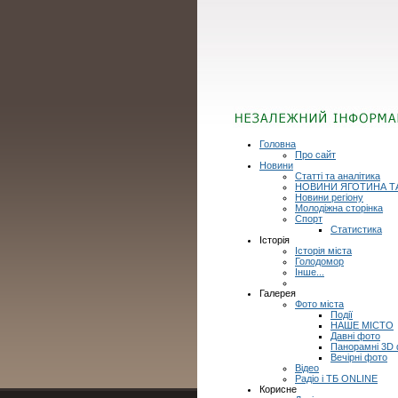
Головна
Про сайт
Новини
Статті та аналітика
НОВИНИ ЯГОТИНА Т
Новини регіону
Молодіжна сторінка
Спорт
Статистика
Історія
Історія міста
Голодомор
Інше...
Галерея
Фото міста
Події
НАШЕ МІСТО
Давні фото
Панорамні 3D
Вечірні фото
Відео
Радіо і ТБ ONLINE
Корисне