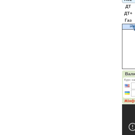
ДТ
ДТ+
Газ
Цін
К