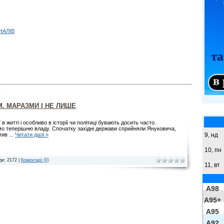
НАЛІВ
М. МАРАЗМИ І НЕ ЛИШЕ
ї в житті і особливо в історії чи політиці бувають досить часто.
о теперішню владу. Спочатку західні держави сприйняли Януковича,
9,
нд
итив
...
Читати далі »
10, пн
ди: 2172 |
Коментарі (0)
11, вт
A98
A95+
A95
A92