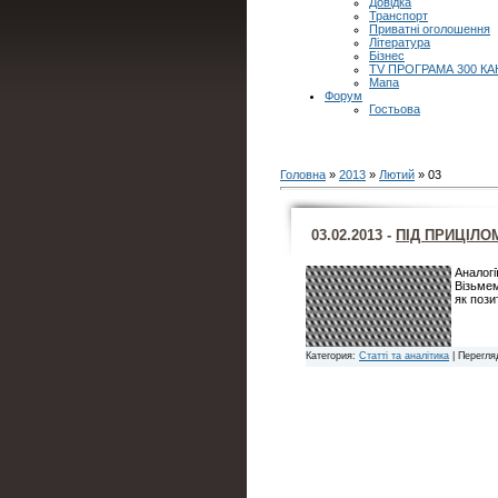
Довідка
Транспорт
Приватні оголошення
Література
Бізнес
TV ПРОГРАМА 300 КА
Мапа
Форум
Гостьова
Головна
»
2013
»
Лютий
»
03
03.02.2013 -
ПІД ПРИЦІЛО
Аналогі
Візьмем
як поз
Категория:
Статті та аналітика
| Перегля