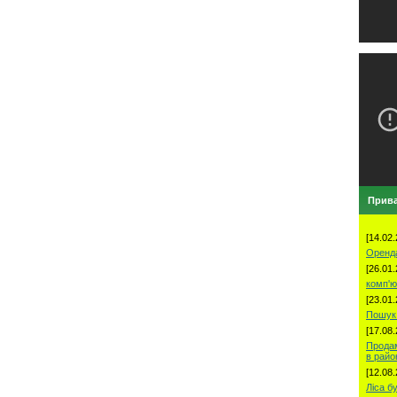
Прива
[14.02.
Оренд
[26.01.
комп'ю
[23.01.
Пошук 
[17.08.
Продам
в рай
[12.08.
Ліса б