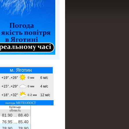
м. Яготин
+19°..+26°
6 м/с
0 мм
+15°..+29°
4 м/с
0 мм
+18°..+32°
12 м/с
0.2 мм
погода МЕТЕОПОСТ
Київська
- ...
-
область
81.90 ...
88.40
76.95 ...
85.40
78.90 ...
78.90