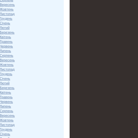
 Серпень
 Вересень
 Жовтень
 Листопад
 Грудень
Січень
 Лютий
 Березень
Квітень
 Травень
 Червень
 Липень
 Серпень
 Вересень
 Жовтень
 Листопад
 Грудень
Січень
 Лютий
 Березень
Квітень
 Травень
 Червень
 Липень
 Серпень
 Вересень
 Жовтень
 Листопад
 Грудень
Січень