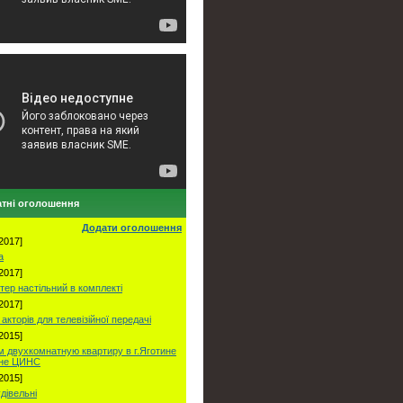
тні оголошення
Додати оголошення
2017]
а
2017]
тер настільний в комплекті
2017]
акторів для телевізійної передачі
2015]
 двухкомнатную квартиру в г.Яготине
оне ЦИНС
2015]
удівельні