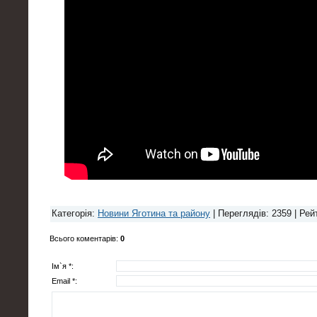
Категорія
:
Новини Яготина та району
|
Переглядів
: 2359 |
Рей
Всього коментарів
:
0
Ім`я *:
Email *: