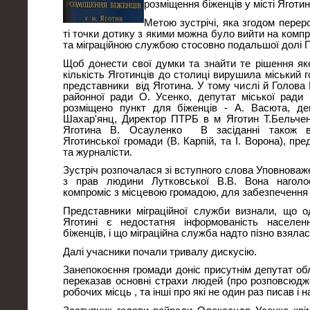
розміщення біженців у місті Яготин
Метою зустрічі, яка згодом перер
ті точки дотику з якими можна було вийти на комп
та міграційною службою стосовно подальшої долі 
Щоб донести свої думки та знайти те рішення я
кількість Яготинців до столиці вирушила міський г
представники від Яготина. У тому числі й Голова
районної ради О. Усенко, депутат міської ради 
розміщено пункт для біженців - А. Васюта, д
Шахар'янц, Директор ПТРБ в м Яготин Т.Бельчен
Яготина В. Осауленко В засіданні також в
Яготинської громади (В. Карпій, та І. Ворона), пр
та журналісти.
Зустріч розпочалася зі вступного слова Уповноваж
з прав людини Лутковської В.В. Вона наголо
компроміс з місцевою громадою, для забезпечення 
Представники міграційної служби визнали, що о
Яготині є недостатня інформованість населен
біженців, і що міграційна служба надто пізно взял
Далі учасники почали тривалу дискусію.
Занепокоєння громади доніс присутнім депутат об
переказав основні страхи людей (про розповсюдже
робочих місць , та інші про які не один раз писав і 