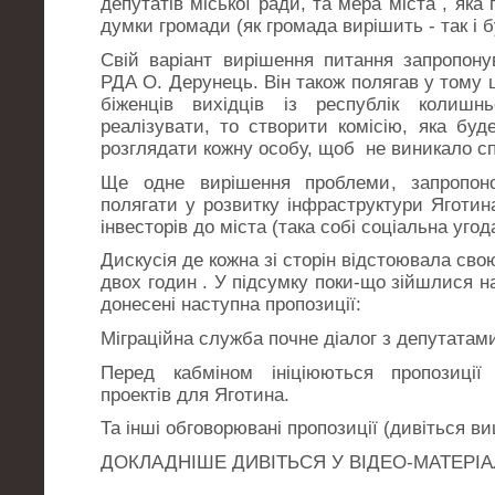
депутатів міської ради, та мера міста , яка
думки громади (як громада вирішить - так і б
Свій варіант вирішення питання запропону
РДА О. Дерунець. Він також полягав у тому 
біженців вихідців із республік коли
реалізувати, то створити комісію, яка буд
розглядати кожну особу, щоб не виникало с
Ще одне вирішення проблеми, запропон
полягати у розвитку інфраструктури Яготин
інвесторів до міста (така собі соціальна угод
Дискусія де кожна зі сторін відстоювала св
двох годин . У підсумку поки-що зійшлися н
донесені наступна пропозиції:
Міграційна служба почне діалог з депутатами 
Перед кабміном ініціюються пропозиції 
проектів для Яготина.
Та інші обговорювані пропозиції (дивіться в
ДОКЛАДНІШЕ ДИВІТЬСЯ У ВІДЕО-МАТЕРІА