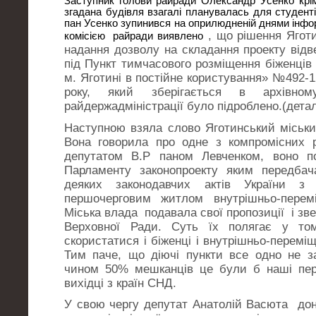
Заступник голови райради Олександр Усенко крім
згадана будівля взагалі планувалась для студент
пан Усенко зупинився на оприлюдненій днями інфо
, що рішення Яготи
комісією райради виявлено
надання дозволу на складання проекту відв
під Пункт тимчасового розміщення біженців 
м. Яготині в постійне користування» №492-1
року, який зберігається в архівному
райдержадміністрації було підроблено.(деталі
Наступною взяла слово Яготинський міськи
Вона говорила про одне з компромісних р
депутатом В.Р паном Левченком, воно 
Парламенту законопроекту яким передбач
деяких законодавчих актів України з
першочерговим житлом внутрішньо-пере
Міська влада подавала свої пропозиції і зве
Верховної Ради. Суть їх полягає у то
скористатися і біженці і внутрішньо-переміщ
Тим паче, що діючі пункти все одно не з
чином 50% мешканців це були б наші пер
вихідці з країн СНД.
У свою чергу депутат Анатолій Васюта дон