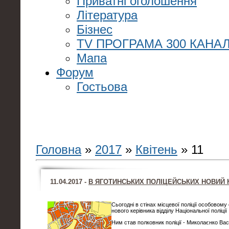
Приватні оголошення
Література
Бізнес
TV ПРОГРАМА 300 КАНАЛ
Мапа
Форум
Гостьова
Головна
»
2017
»
Квітень
»
11
11.04.2017 -
В ЯГОТИНСЬКИХ ПОЛІЦЕЙСЬКИХ НОВИЙ 
Сьогодні в стінах місцевої поліції особовом
нового керівника відділу Національної поліції
Ним став полковник поліції - Миколаєнко Ва