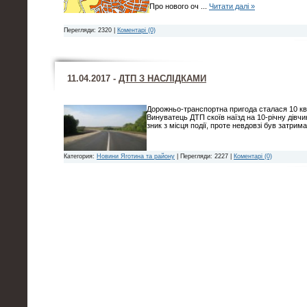
Про нового оч
...
Читати далі »
Перегляди: 2320 |
Коментарі (0)
11.04.2017 -
ДТП З НАСЛІДКАМИ
Дорожньо-транспортна пригода сталася 10 квіт
Винуватець ДТП скоїв наїзд на 10-річну дівчи
зник з місця події, проте невдовзі був затрима
Категория:
Новини Яготина та району
| Перегляди: 2227 |
Коментарі (0)