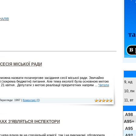
НАЛІВ
СЕСІЯ МІСЬКОЇ РАДИ
можна назвати позачергове засідання сесії міської ради. Звичайно
ші (зокрема бюджетні) питання. Але тема екології була основною метою
9,
нд
 21 квітня . Депутати з метою реалізації пріоритетних напрям
...
Читати
10, пн
11, вт
Перегляди: 1997 |
Коментарі (0)
A98
A95+
АХ З'ЯВЛЯТЬСЯ ІНСПЕКТОРИ
A95
A92
цева влада як на спеціальній комісії, так і на виконкомі, обговорила