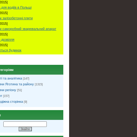
2015]
 для водіїв в Польші
2015]
 залізобетонні плити
2015]
м саморобний зварювальний апарат
2015]
 дозвілля
2015]
ться будинок
тегоріям
ті та аналітика
[147]
ни Яготина та району
[1315]
ни регіону
[51]
рт
[157]
діжна сторінка
[9]
к