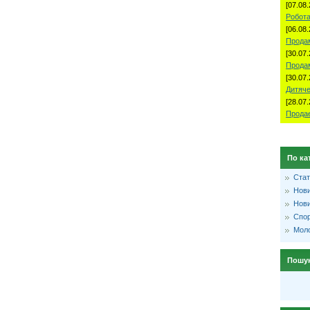
[07.08.
Робота
[06.08.
Продам
[30.07.
Прода
[30.07.
Дитяче
[28.07.
Продае
По ка
Стат
Нови
Нови
Спо
Моло
Пошу