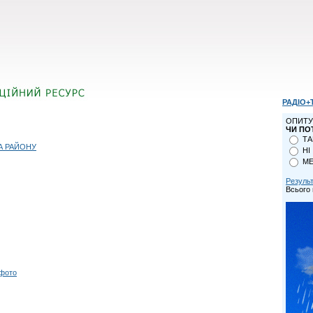
РАДІО+
ОПИТУ
ЧИ ПО
ТА
А РАЙОНУ
НІ
МЕ
Резуль
Всього 
 фото