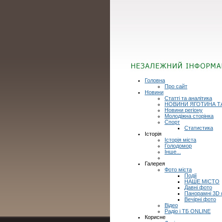
Головна
Про сайт
Новини
Статті та аналітика
НОВИНИ ЯГОТИНА Т
Новини регіону
Молодіжна сторінка
Спорт
Статистика
Історія
Історія міста
Голодомор
Інше...
Галерея
Фото міста
Події
НАШЕ МІСТО
Давні фото
Панорамні 3D
Вечірні фото
Відео
Радіо і ТБ ONLINE
Корисне