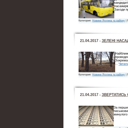
кандидат
пасажирі
Заходи п
Категория:
Новини Яготина та району
| 
21.04.2017 -
ЗЕЛЕНІ НАС
Найближ
проведен
Зокрема 
...
Читати
Категория:
Новини Яготина та району
| 
21.04.2017 -
ЗВЕРТАТИСЬ 
За перши
письмових
минулого 