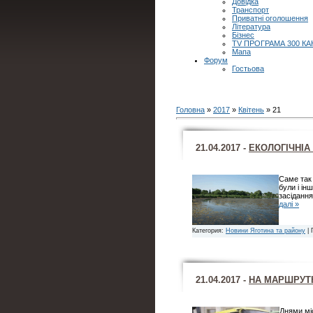
Довідка
Транспорт
Приватні оголошення
Література
Бізнес
TV ПРОГРАМА 300 КА
Мапа
Форум
Гостьова
Головна
»
2017
»
Квітень
»
21
21.04.2017 -
ЕКОЛОГІЧНІА 
Саме так 
були і ін
засідання
далі »
Категория:
Новини Яготина та району
| 
21.04.2017 -
НА МАРШРУТК
Днями міс