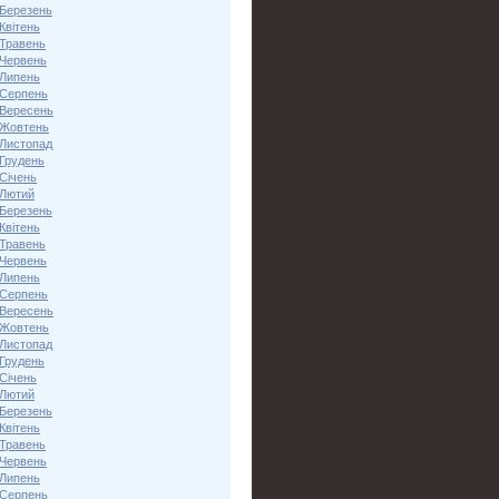
 Березень
Квітень
 Травень
 Червень
 Липень
 Серпень
 Вересень
 Жовтень
 Листопад
 Грудень
Січень
 Лютий
 Березень
Квітень
 Травень
 Червень
 Липень
 Серпень
 Вересень
 Жовтень
 Листопад
 Грудень
Січень
 Лютий
 Березень
Квітень
 Травень
 Червень
 Липень
 Серпень