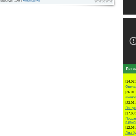
Перегляди: 1667 |
Коментарі (0)
Прива
[14.02.
Оренд
[26.01.
комп'ю
[23.01.
Пошук 
[17.08.
Продам
в рай
[12.08.
Ліса б