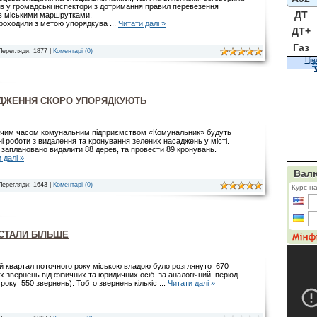
ів у громадські інспектори з дотримання правил перевезення
ДТ
в міськими маршрутками.
роходили з метою упорядкува
...
Читати далі »
ДТ+
Газ
Перегляди: 1877 |
Коментарі (0)
Цін
К
АДЖЕННЯ СКОРО УПОРЯДКУЮТЬ
чим часом комунальним підприємством «Комунальник» будуть
і роботи з видалення та кронування зелених насаджень у місті.
заплановано видалити 88 дерев, та провести 89 кронувань.
 далі »
Перегляди: 1643 |
Коментарі (0)
СТАЛИ БІЛЬШЕ
й квартал поточного року міською владою було розглянуто 670
 звернень від фізичних та юридичних осіб за аналогічний період
року 550 звернень). Тобто звернень кількіс
...
Читати далі »