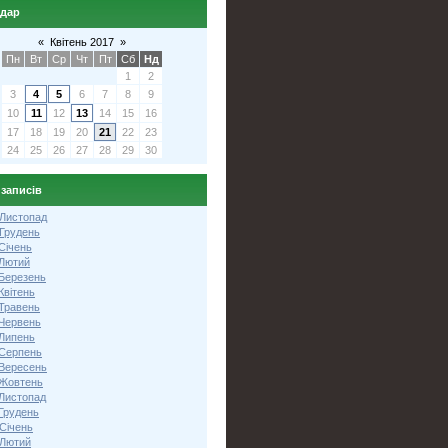
ндар
«
Квітень 2017
»
Пн
Вт
Ср
Чт
Пт
Сб
Нд
1
2
3
4
5
6
7
8
9
10
11
12
13
14
15
16
17
18
19
20
21
22
23
24
25
26
27
28
29
30
 записів
 Листопад
 Грудень
Січень
 Лютий
 Березень
Квітень
 Травень
 Червень
 Липень
 Серпень
 Вересень
 Жовтень
 Листопад
Грудень
Січень
 Лютий