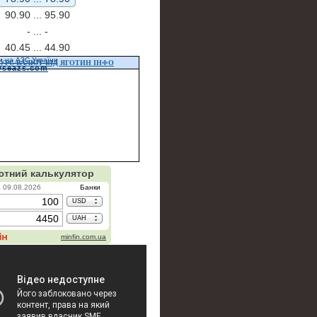
90.90 ...
95.90
- ...
-
40.45 ...
44.90
и на АЗС України
УРС ВАЛЮТ ВІД ЯГОТИН ІНФО
vseazs.com