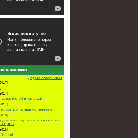
тні оголошення
Додати оголошення
2017]
а
2017]
тер настільний в комплекті
2017]
акторів для телевізійної передачі
2015]
 двухкомнатную квартиру в г.Яготине
оне ЦИНС
2015]
удівельні