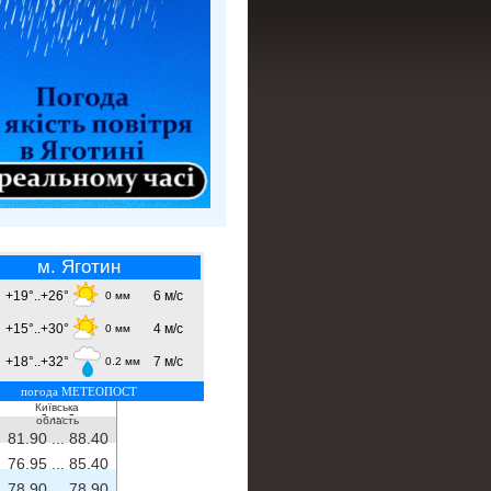
м. Яготин
+19°..+26°
6 м/с
0 мм
+15°..+30°
4 м/с
0 мм
+18°..+32°
7 м/с
0.2 мм
погода МЕТЕОПОСТ
Київська
- ...
-
область
81.90 ...
88.40
76.95 ...
85.40
78.90 ...
78.90