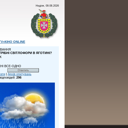
Неділя, 09.08.2026
TV+КІНО ONLINE
ВАННЯ
ТРІБНІ СВІТЛОФОРИ В ЯГОТИНІ?
К
НІ ВСЕ-ОДНО
тати
|
Архів опитувань
відповідей:
296