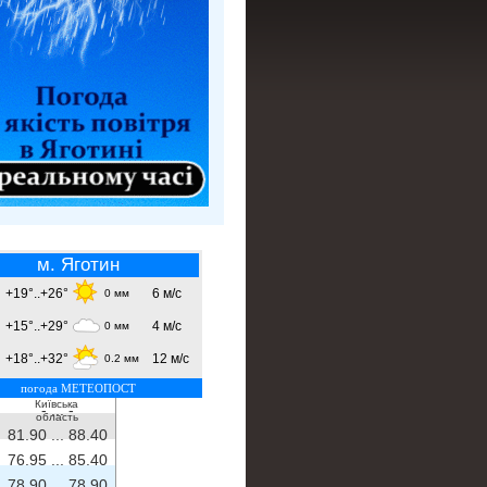
м. Яготин
+19°..+26°
6 м/с
0 мм
+15°..+29°
4 м/с
0 мм
+18°..+32°
12 м/с
0.2 мм
погода МЕТЕОПОСТ
Київська
- ...
-
область
81.90 ...
88.40
76.95 ...
85.40
78.90 ...
78.90