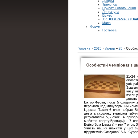
Довідка
Транспорт
Приватні оголошення
Література
Бізнес
TV ПРОГРАМА 300 КА
Мапа
Форум
Гостьова
Головна
»
2013
»
Лютий
»
25
» Особист
Особистий чемпіонат з ш
21-24 
област
усіх ра
Змаган
часу на
взяли у
досить 
Віктор Фесан, посів 5 сходинку 
перемога над минулорічним чемпі
Церкви. Також 6 очок набрав Ві
дев'ята сходинку турнірної табли
результатом 5,5 очок. А призе
майстри спорту,Бровари) - 7 оч
Бойко(Біла Церква) - теж 7 очок. 
Участь наших шахістів у цих з
підприємців Сладкової В.А., Суро