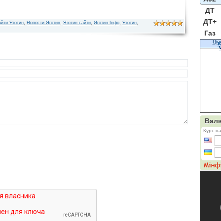
ДТ
ДТ+
йти Яготин
,
Новости Яготин
,
Яготин сайти
,
Яготин Інфо
,
Яготин
,
Газ
Цін
К