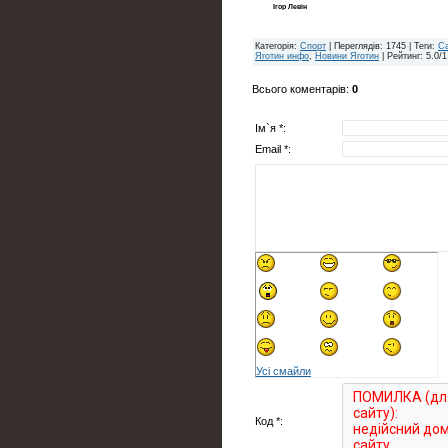
Ігор Левін
Категорія
:
Спорт
|
Переглядів
: 1745 |
Теги
:
Са
Яготин инфо
,
Новини Яготин
|
Рейтинг
:
5.0
/
1
Всього коментарів
:
0
Ім`я *:
Email *:
Усі смайли
Код *: