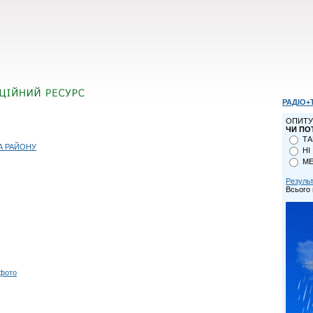
РАДІО+
ОПИТУ
ЧИ ПО
ТА
А РАЙОНУ
НІ
МЕ
Резуль
Всього 
 фото