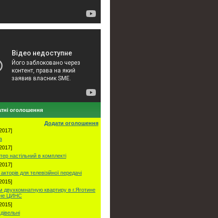
тні оголошення
Додати оголошення
2017]
а
2017]
тер настільний в комплекті
2017]
акторів для телевізійної передачі
2015]
 двухкомнатную квартиру в г.Яготине
оне ЦИНС
2015]
удівельні