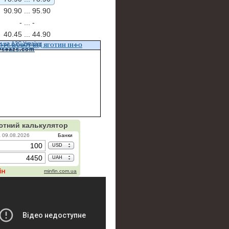
90.90 ...
95.90
- ...
-
40.45 ...
44.90
и на АЗС України
УРС ВАЛЮТ ВІД ЯГОТИН ІНФО
vseazs.com