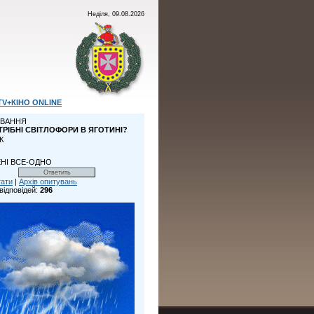
Неділя, 09.08.2026
TV+КІНО ONLINE
ВАННЯ
ТРІБНІ СВІТЛОФОРИ В ЯГОТИНІ?
К
НІ ВСЕ-ОДНО
тати
|
Архів опитувань
відповідей:
296