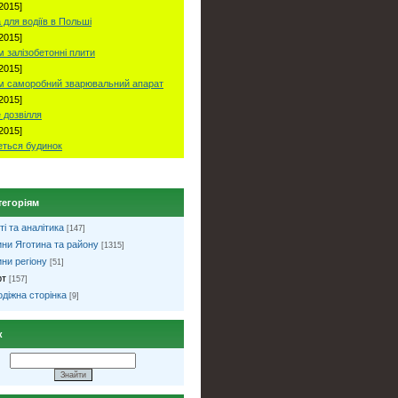
2015]
 для водіїв в Польші
2015]
 залізобетонні плити
2015]
м саморобний зварювальний апарат
2015]
 дозвілля
2015]
ться будинок
тегоріям
ті та аналітика
[147]
ни Яготина та району
[1315]
ни регіону
[51]
рт
[157]
діжна сторінка
[9]
к