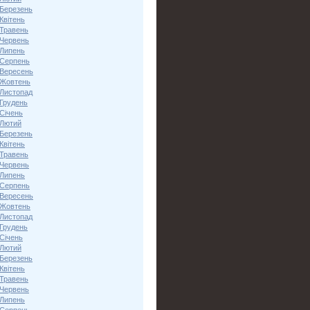
 Березень
Квітень
 Травень
 Червень
 Липень
 Серпень
 Вересень
 Жовтень
 Листопад
 Грудень
Січень
 Лютий
 Березень
Квітень
 Травень
 Червень
 Липень
 Серпень
 Вересень
 Жовтень
 Листопад
 Грудень
Січень
 Лютий
 Березень
Квітень
 Травень
 Червень
 Липень