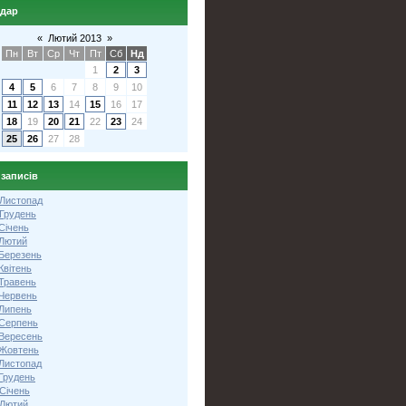
ндар
«
Лютий 2013
»
Пн
Вт
Ср
Чт
Пт
Сб
Нд
1
2
3
4
5
6
7
8
9
10
11
12
13
14
15
16
17
18
19
20
21
22
23
24
25
26
27
28
 записів
 Листопад
 Грудень
Січень
 Лютий
 Березень
Квітень
 Травень
 Червень
 Липень
 Серпень
 Вересень
 Жовтень
 Листопад
Грудень
Січень
 Лютий