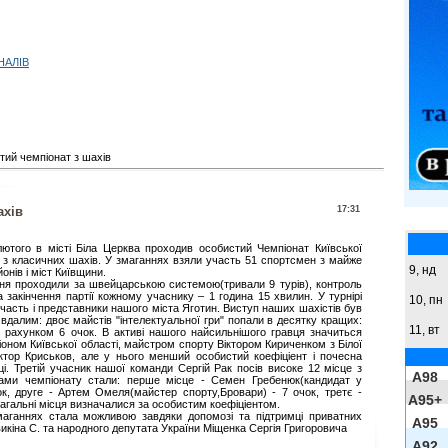
НАЛІВ
ий чемпіонат з шахів
ахів
17:31
лютого в місті Біла Церква проходив особистий Чемпіонат Київської
і з класичних шахів. У змаганнях взяли участь 51 спортсмен з майже
9,
нд
йонів і міст Київщини.
ня проходили за швейцарською системою(тривали 9 турів), контроль
 закінчення партії кожному учаснику – 1 година 15 хвилин. У турнірі
10, пн
часть і представники нашого міста Яготин. Виступ наших шахістів був
вдалим: двоє майстів "інтелектуальної гри" попали в десятку кращих:
11, вт
з рахунком 6 очок. В активі нашого найсильнішого гравця значиться
оном Київської області, майстром спорту Віктором Кириченком з Білої
ктор Криськов, але у нього менший особистий коефіціент і почесна
ці. Третій учасник нашої команди Сергій Рак посів високе 12 місце з
A98
рами чемпіонату стали: перше місце - Семен Гребенюк(кандидат у
ок, друге - Артем Омеля(майстер спорту,Бровари) - 7 очок, третє -
A95+
Загальні місця визначалися за особистим коефіціентом.
маганнях стала можливою завдяки допомозі та підтримці приватних
A95
викіна С. та народного депутата України Міщенка Сергія Григоровича
A92