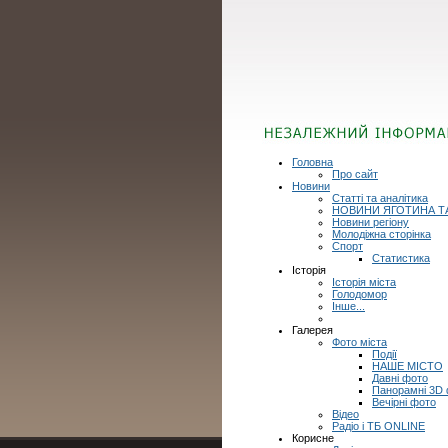
Головна
Про сайт
Новини
Статті та аналітика
НОВИНИ ЯГОТИНА Т
Новини регіону
Молодіжна сторінка
Спорт
Статистика
Історія
Історія міста
Голодомор
Інше...
Галерея
Фото міста
Події
НАШЕ МІСТО
Давні фото
Панорамні 3D
Вечірні фото
Відео
Радіо і ТБ ONLINE
Корисне