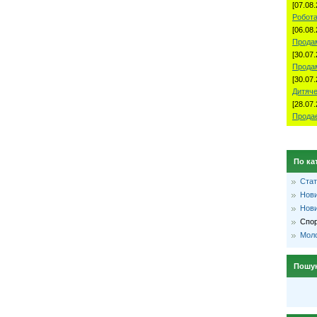
[07.08.
Робота
[06.08.
Продам
[30.07.
Прода
[30.07.
Дитяче
[28.07.
Продае
По ка
Стат
Нови
Нови
Спо
Моло
Пошу