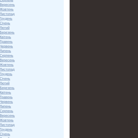
 Серпень
 Вересень
 Жовтень
 Листопад
 Грудень
Січень
 Лютий
 Березень
Квітень
 Травень
 Червень
 Липень
 Серпень
 Вересень
 Жовтень
 Листопад
 Грудень
Січень
 Лютий
 Березень
Квітень
 Травень
 Червень
 Липень
 Серпень
 Вересень
 Жовтень
 Листопад
 Грудень
Січень