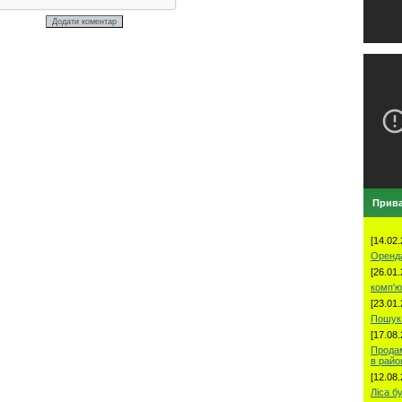
Прива
[14.02.
Оренд
[26.01.
комп'ю
[23.01.
Пошук 
[17.08.
Продам
в рай
[12.08.
Ліса б