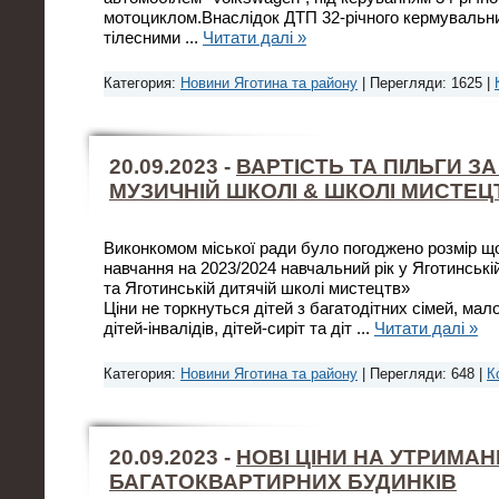
мотоциклом.Внаслідок ДТП 32-річного кермувальн
тілесними
...
Читати далі »
Категория:
Новини Яготина та району
| Перегляди: 1625 |
20.09.2023 -
ВАРТІСТЬ ТА ПІЛЬГИ З
МУЗИЧНІЙ ШКОЛІ & ШКОЛІ МИСТЕЦ
Виконкомом міської ради було погоджено розмір що
навчання на 2023/2024 навчальний рік у Яготинські
та Яготинській дитячій школі мистецтв»
Ціни не торкнуться дітей з багатодітних сімей, мал
дітей-інвалідів, дітей-сиріт та діт
...
Читати далі »
Категория:
Новини Яготина та району
| Перегляди: 648 |
К
20.09.2023 -
НОВІ ЦІНИ НА УТРИМА
БАГАТОКВАРТИРНИХ БУДИНКІВ