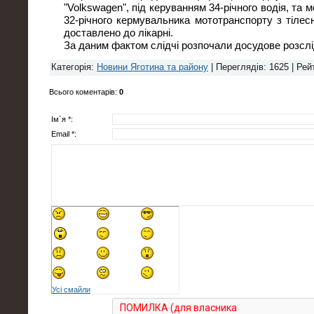
"Volkswagen", під керуванням 34-річного водія, та
32-річного кермувальника мототранспорту з тіл
доставлено до лікарні.
За даним фактом слідчі розпочали досудове розслід
Категорія
:
Новини Яготина та району
|
Переглядів
: 1625 |
Рей
Всього коментарів
:
0
Ім`я *:
Email *:
Усі смайли