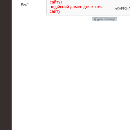
Код *: