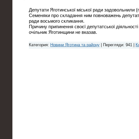
Депутати Яготинської міської ради задовольнили (
Семеняки про складання ним повноважень депутата
ради восьмого скликання.
Причину припинення своєї депутатської діяльності
очільник Яготинщини не вказав.
Категория:
Новини Яготина та району
| Перегляди: 941 |
К