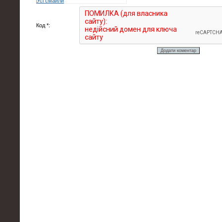
Усі смайли
Код *: