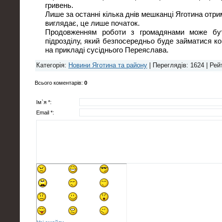
гривень.
Лише за останні кілька днів мешканці Яготина отри
виглядає, це лише початок.
Продовженням роботи з громадянами може бут
підрозділу, який безпосередньо буде займатися к
на прикладі сусіднього Переяслава.
Категорія
:
Новини Яготина та району
|
Переглядів
: 1624 |
Рей
Всього коментарів
:
0
Ім`я *:
Email *: