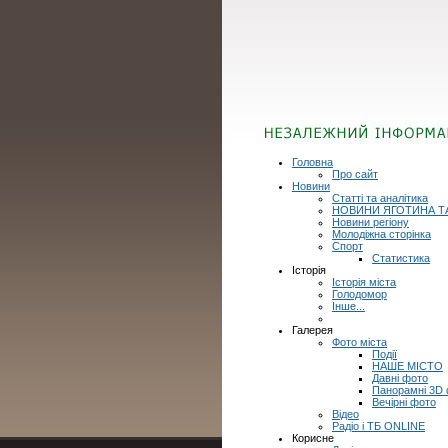
Головна
Про сайт
Новини
Статті та аналітика
НОВИНИ ЯГОТИНА Т
Новини регіону
Молодіжна сторінка
Спорт
Статистика
Історія
Історія міста
Голодомор
Інше...
Галерея
Фото міста
Події
НАШЕ МІСТО
Давні фото
Панорамні 3D
Вечірні фото
Відео
Радіо і ТБ ONLINE
Корисне