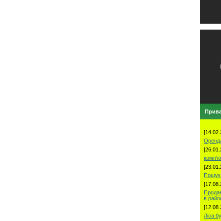
Прива
[14.02.
Оренд
[26.01.
комп'ю
[23.01.
Пошук 
[17.08.
Продам
в рай
[12.08.
Ліса б