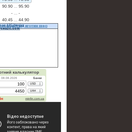
90.90 ...
95.90
- ...
-
40.45 ...
44.90
и на АЗС України
УРС ВАЛЮТ ВІД ЯГОТИН ІНФО
vseazs.com