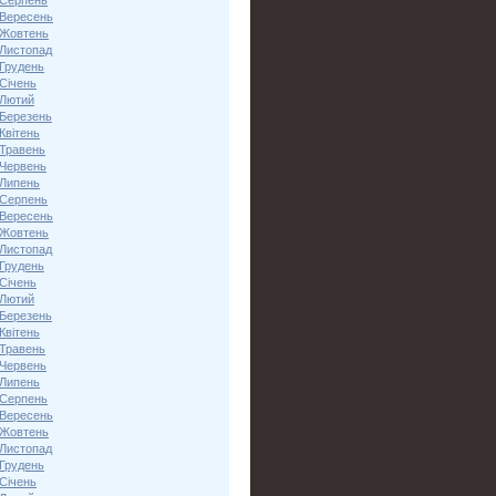
 Серпень
 Вересень
 Жовтень
 Листопад
 Грудень
Січень
 Лютий
 Березень
Квітень
 Травень
 Червень
 Липень
 Серпень
 Вересень
 Жовтень
 Листопад
 Грудень
Січень
 Лютий
 Березень
Квітень
 Травень
 Червень
 Липень
 Серпень
 Вересень
 Жовтень
 Листопад
 Грудень
Січень