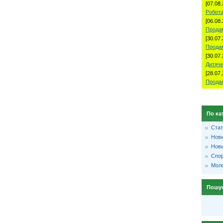
[07.08.
Робота
[06.08.
Продам
[30.07.
Прода
[30.07.
Дитяче
[28.07.
Продае
По ка
Стат
Нови
Нови
Спо
Моло
Пошу