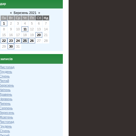
ндар
«
Березень 2021
»
Пн
Вт
Ср
Чт
Пт
Сб
Нд
1
2
3
4
5
6
7
8
9
10
11
12
13
14
15
16
17
18
19
20
21
22
23
24
25
26
27
28
29
30
31
 записів
 Листопад
 Грудень
Січень
 Лютий
 Березень
Квітень
 Травень
 Червень
 Липень
 Серпень
 Вересень
 Жовтень
 Листопад
Грудень
Січень
 Лютий