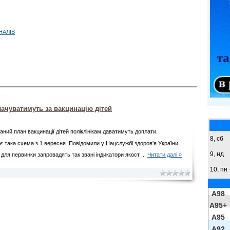
НАЛІВ
ачуватимуть за вакцинацію дітей
аний план вакцинації дітей поліклінікам даватимуть доплати.
8,
сб
 така схема з 1 вересня. Повідомили у Нацслужбі здоров'я України.
9,
нд
 для первинки запровадять так звані індикатори якост
...
Читати далі »
10, пн
A98
A95+
A95
A92