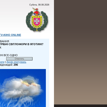
Субота, 08.08.2026
TV+КІНО ONLINE
ВАННЯ
ТРІБНІ СВІТЛОФОРИ В ЯГОТИНІ?
К
НІ ВСЕ-ОДНО
тати
|
Архів опитувань
відповідей:
296