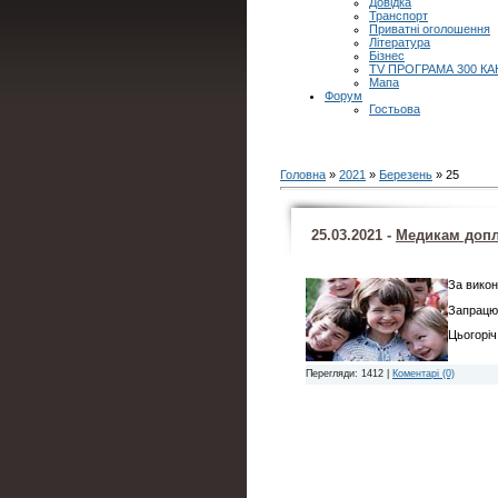
Довідка
Транспорт
Приватні оголошення
Література
Бізнес
TV ПРОГРАМА 300 КА
Мапа
Форум
Гостьова
Головна
»
2021
»
Березень
»
25
25.03.2021 -
Медикам допл
За викон
Запрацює
Цьогоріч
Перегляди: 1412 |
Коментарі (0)