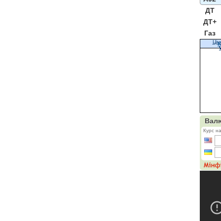
ДТ
ДТ+
Газ
Цін
К