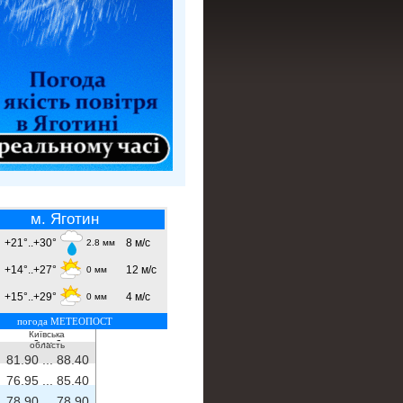
м. Яготин
+21°..+30°
8 м/с
2.8 мм
+14°..+27°
12 м/с
0 мм
+15°..+29°
4 м/с
0 мм
погода МЕТЕОПОСТ
Київська
- ...
-
область
81.90 ...
88.40
76.95 ...
85.40
78.90 ...
78.90