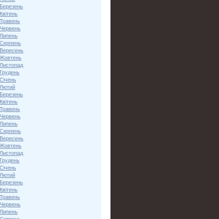
 Березень
Квітень
 Травень
 Червень
 Липень
 Серпень
 Вересень
 Жовтень
 Листопад
 Грудень
Січень
 Лютий
 Березень
Квітень
 Травень
 Червень
 Липень
 Серпень
 Вересень
 Жовтень
 Листопад
 Грудень
Січень
 Лютий
 Березень
Квітень
 Травень
 Червень
 Липень