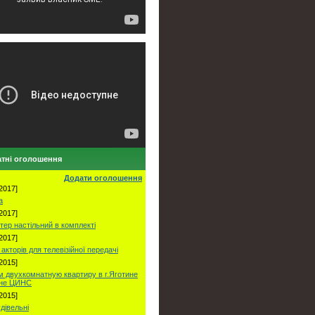
тні оголошення
Додати оголошення
2017]
а
2017]
тер настільний в комплекті
2017]
акторів для телевізійної передачі
2015]
 двухкомнатную квартиру в г.Яготине
оне ЦИНС
2015]
удівельні