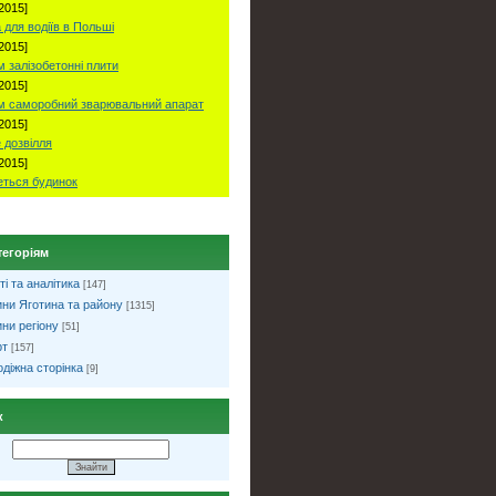
2015]
 для водіїв в Польші
2015]
 залізобетонні плити
2015]
м саморобний зварювальний апарат
2015]
 дозвілля
2015]
ться будинок
тегоріям
ті та аналітика
[147]
ни Яготина та району
[1315]
ни регіону
[51]
рт
[157]
діжна сторінка
[9]
к