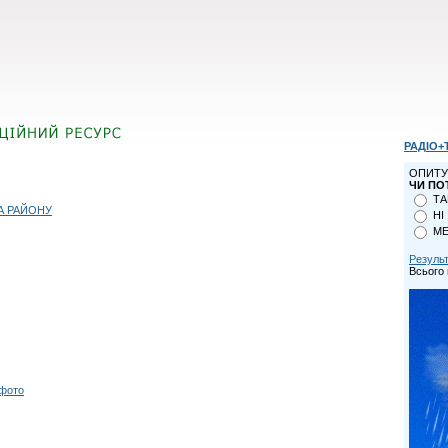
РАДІО+
ОПИТУ
ЧИ ПО
ТА
А РАЙОНУ
НІ
МЕ
Резуль
Всього 
 фото