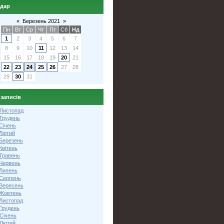
ндар
«
Березень 2021
»
Пн
Вт
Ср
Чт
Пт
Сб
Нд
1
2
3
4
5
6
7
8
9
10
11
12
13
14
15
16
17
18
19
20
21
22
23
24
25
26
27
28
29
30
31
 записів
 Листопад
 Грудень
Січень
 Лютий
 Березень
Квітень
 Травень
 Червень
 Липень
 Серпень
 Вересень
 Жовтень
 Листопад
Грудень
Січень
 Лютий