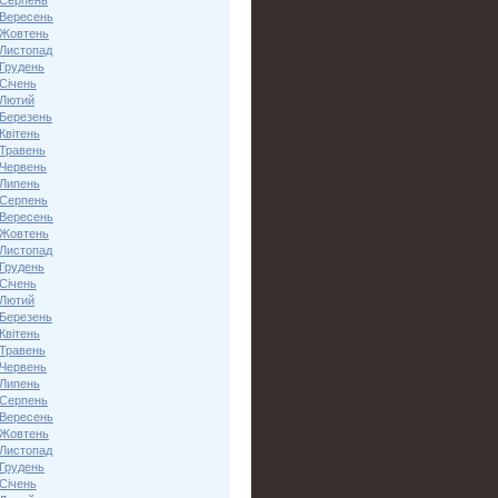
 Серпень
 Вересень
 Жовтень
 Листопад
 Грудень
Січень
 Лютий
 Березень
Квітень
 Травень
 Червень
 Липень
 Серпень
 Вересень
 Жовтень
 Листопад
 Грудень
Січень
 Лютий
 Березень
Квітень
 Травень
 Червень
 Липень
 Серпень
 Вересень
 Жовтень
 Листопад
 Грудень
Січень