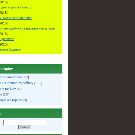
2015]
 для водіїв в Польші
2015]
 залізобетонні плити
2015]
м саморобний зварювальний апарат
2015]
 дозвілля
2015]
ться будинок
тегоріям
ті та аналітика
[147]
ни Яготина та району
[1315]
ни регіону
[51]
рт
[157]
діжна сторінка
[9]
к