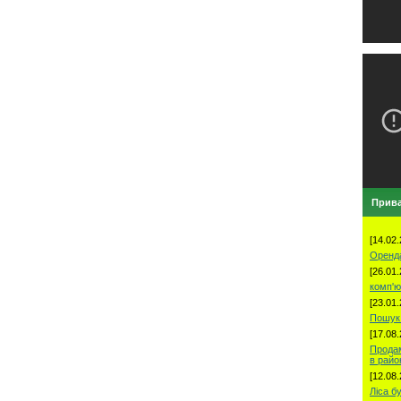
Прива
[14.02.
Оренд
[26.01.
комп'ю
[23.01.
Пошук 
[17.08.
Продам
в рай
[12.08.
Ліса б