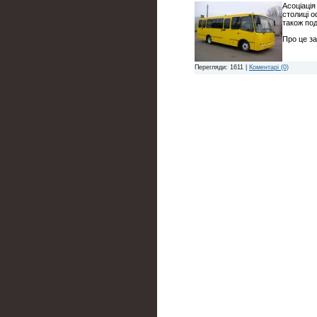
Асоціація
столиці о
також по
Про це за
Перегляди: 1611 |
Коментарі (0)