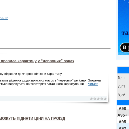
НАЛІВ
 правила карантину у “червоних” зонах
у віднесли до «червоної» зони карантину.
6, чт
валив рішення щодо захисних масок в “червоних” регіонах. Зокрема
ться перебувати на територіях загального користування
...
Читати
7, пт
8,
сб
A98
A95+
ОЖУТЬ ПІДНЯТИ ЦІНИ НА ПРОЇЗД
A95
A92