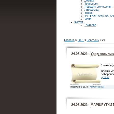
Довідка
Транспорт
Приватні оголошення
Література
Бізнес
TV ПРОГРАМА 300 КА
Мапа
Форум
Гостьова
Головна
»
2021
»
Березень
»
24
24.03.2021 -
Уряд посилив
Яготинщин
Кабмін ух
забороняє
далі »
Перегляди: 1616 |
Коментарі (0)
24.03.2021 -
МАРШРУТКИ М