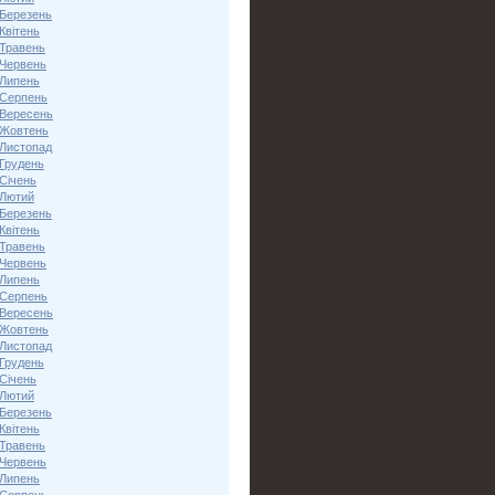
 Березень
Квітень
 Травень
 Червень
 Липень
 Серпень
 Вересень
 Жовтень
 Листопад
 Грудень
Січень
 Лютий
 Березень
Квітень
 Травень
 Червень
 Липень
 Серпень
 Вересень
 Жовтень
 Листопад
 Грудень
Січень
 Лютий
 Березень
Квітень
 Травень
 Червень
 Липень