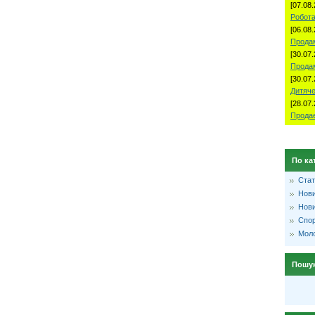
[07.08.
Робота
[06.08.
Продам
[30.07.
Прода
[30.07.
Дитяче
[28.07.
Продае
По ка
Стат
Нови
Нови
Спо
Моло
Пошу