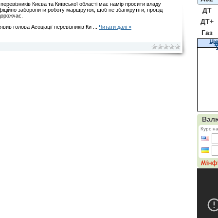
 перевізників Києва та Київської області має намір просити владу
ДТ
фіційно заборонити роботу маршруток, щоб не збанкрутіти, проїзд
дорожчає.
ДТ+
явив голова Асоціації перевізників Ки
...
Читати далі »
Газ
Цін
К