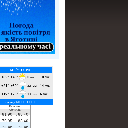
м. Яготин
+32°..+40°
10 м/с
0 мм
+21°..+39°
14 м/с
2.8 мм
+19°..+28°
6 м/с
1.9 мм
погода МЕТЕОПОСТ
Київська
- ...
-
область
81.90 ...
88.40
76.95 ...
85.40
78.90 ...
78.90