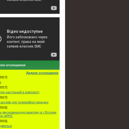
тні оголошення
Додати оголошення
2017]
а
2017]
тер настільний в комплекті
2017]
акторів для телевізійної передачі
2015]
 двухкомнатную квартиру в г.Яготине
оне ЦИНС
2015]
удівельні