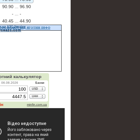
90.90 ...
96.90
- ...
-
40.45 ...
44.90
и на АЗС України
УРС ВАЛЮТ ВІД ЯГОТИН ІНФО
vseazs.com