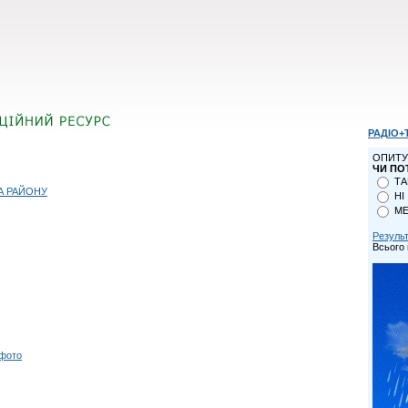
РАДІО+
ОПИТУ
ЧИ ПО
ТА
А РАЙОНУ
НІ
МЕ
Резуль
Всього 
 фото