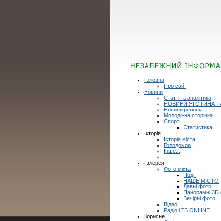
Головна
Про сайт
Новини
Статті та аналітика
НОВИНИ ЯГОТИНА Т
Новини регіону
Молодіжна сторінка
Спорт
Статистика
Історія
Історія міста
Голодомор
Інше...
Галерея
Фото міста
Події
НАШЕ МІСТО
Давні фото
Панорамні 3D
Вечірні фото
Відео
Радіо і ТБ ONLINE
Корисне