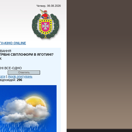
Четвер, 06.08.2026
TV+КІНО ONLINE
ВАННЯ
ТРІБНІ СВІТЛОФОРИ В ЯГОТИНІ?
К
НІ ВСЕ-ОДНО
тати
|
Архів опитувань
відповідей:
296