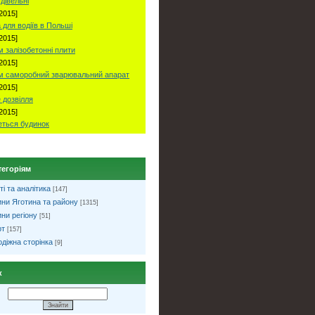
удівельні
2015]
 для водіїв в Польші
2015]
 залізобетонні плити
2015]
м саморобний зварювальний апарат
2015]
 дозвілля
2015]
ться будинок
тегоріям
ті та аналітика
[147]
ни Яготина та району
[1315]
ни регіону
[51]
рт
[157]
діжна сторінка
[9]
к