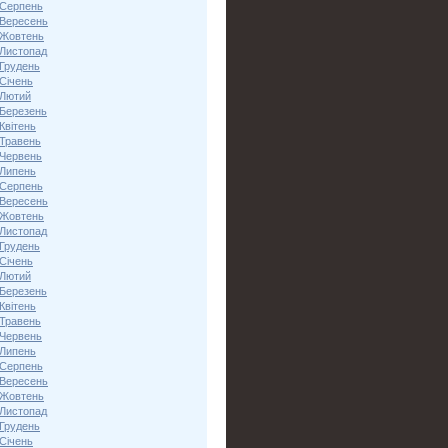
 Серпень
 Вересень
 Жовтень
 Листопад
 Грудень
Січень
 Лютий
 Березень
Квітень
 Травень
 Червень
 Липень
 Серпень
 Вересень
 Жовтень
 Листопад
 Грудень
Січень
 Лютий
 Березень
Квітень
 Травень
 Червень
 Липень
 Серпень
 Вересень
 Жовтень
 Листопад
 Грудень
Січень