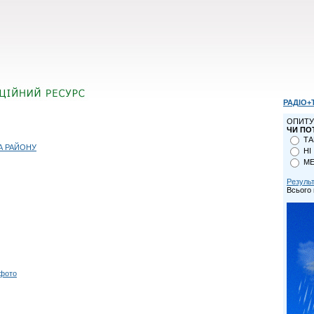
РАДІО+
ОПИТУ
ЧИ ПО
ТА
А РАЙОНУ
НІ
МЕ
Резуль
Всього 
 фото