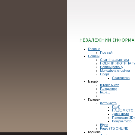
Головна
Про сайт
Новини
Статті та аналітика
НОВИНИ ЯГОТИНА Т
Новини регіону
Молодіжна сторінка
Спорт
Статистика
Історія
Історія міста
Голодомор
Інше...
Галерея
Фото міста
Події
НАШЕ МІСТО
Давні фото
Панорамні 3D
Вечірні фото
Відео
Радіо і ТБ ONLINE
Корисне