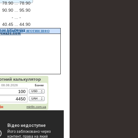
78.90 ...
78.90
90.90 ...
95.90
- ...
-
40.45 ...
44.90
и на АЗС України
УРС ВАЛЮТ ВІД ЯГОТИН ІНФО
vseazs.com