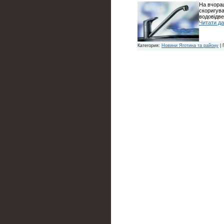
На вчораш
скоригува
водовідве
Читати да
Категория:
Новини Яготина та району
| 