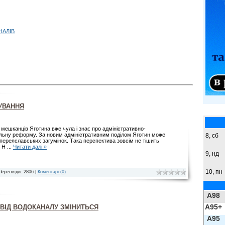
НАЛІВ
ТУВАННЯ
 мешканців Яготина вже чула і знає про адміністративно-
альну реформу. За новим адміністративним поділом Яготин може
8,
сб
 переяславських загумінок. Така перспектива зовсім не тішить
. Н
...
Читати далі »
9,
нд
10, пн
Перегляди: 2806 |
Коментарі (0)
A98
A95+
 ВІД ВОДОКАНАЛУ ЗМІНИТЬСЯ
A95