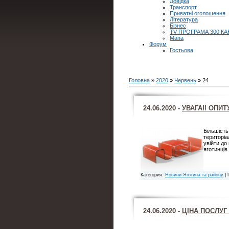
Довідка
Транспорт
Приватні оголошення
Література
Бізнес
TV ПРОГРАМА 300 КА
Мапа
Форум
Гостьова
Головна
»
2020
»
Червень
»
24
24.06.2020 -
УВАГА!! ОПИ
Більшість
територі
увійти до
яготинців
Категория:
Новини Яготина та району
| 
24.06.2020 -
ЦІНА ПОСЛУГ