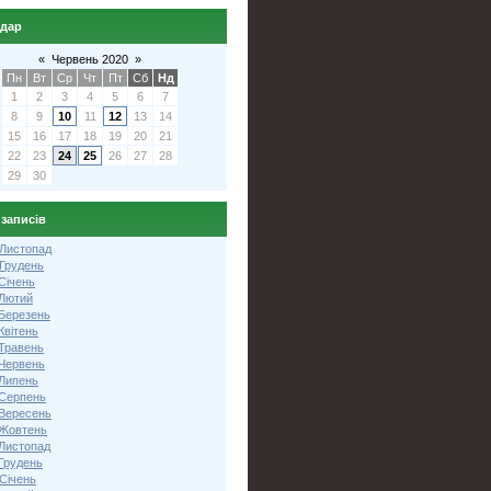
ндар
«
Червень 2020
»
Пн
Вт
Ср
Чт
Пт
Сб
Нд
1
2
3
4
5
6
7
8
9
10
11
12
13
14
15
16
17
18
19
20
21
22
23
24
25
26
27
28
29
30
 записів
 Листопад
 Грудень
Січень
 Лютий
 Березень
Квітень
 Травень
 Червень
 Липень
 Серпень
 Вересень
 Жовтень
 Листопад
Грудень
Січень