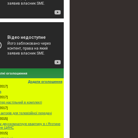
тні оголошення
Додати оголошення
2017]
а
2017]
тер настільний в комплекті
2017]
акторів для телевізійної передачі
2015]
 двухкомнатную квартиру в г.Яготине
оне ЦИНС
2015]