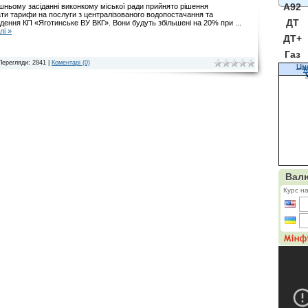
A92
ньому засіданні виконкому міської ради прийнято рішення
ти тарифи на послуги з централізованого водопостачання та
ДТ
дення КП «Яготинське ВУ ВКГ». Вони будуть збільшені на 20% при
...
лі »
ДТ+
Газ
Перегляди: 2841 |
Коментарі (0)
Цін
К