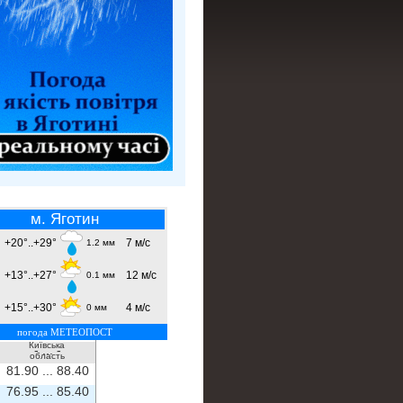
м. Яготин
+20°..+29°
7 м/с
1.2 мм
+13°..+27°
12 м/с
0.1 мм
+15°..+30°
4 м/с
0 мм
погода МЕТЕОПОСТ
Київська
- ...
-
область
81.90 ...
88.40
76.95 ...
85.40