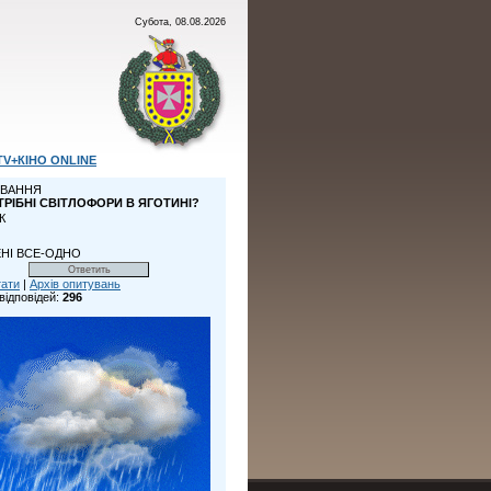
Субота, 08.08.2026
TV+КІНО ONLINE
ВАННЯ
ТРІБНІ СВІТЛОФОРИ В ЯГОТИНІ?
К
НІ ВСЕ-ОДНО
тати
|
Архів опитувань
відповідей:
296