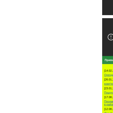
Прива
[14.02.
Оренд
[26.01.
комп'ю
[23.01.
Пошук 
[17.08.
Продам
в рай
[12.08.