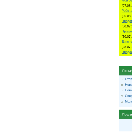
Ліса б
[07.08.
Робота
[06.08.
Продам
[30.07.
Прода
[30.07.
Дитяче
[28.07.
Продае
По ка
Стат
Нови
Нови
Спо
Моло
Пошу