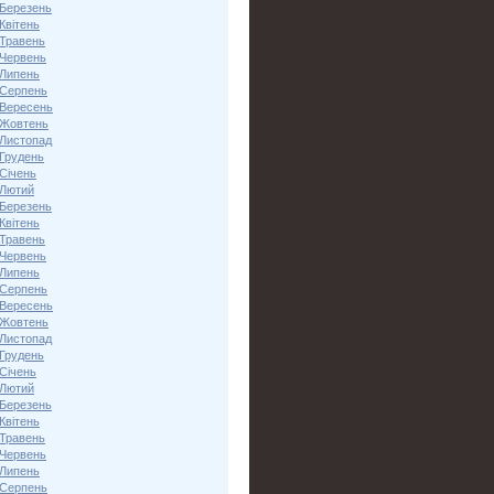
 Березень
Квітень
 Травень
 Червень
 Липень
 Серпень
 Вересень
 Жовтень
 Листопад
 Грудень
Січень
 Лютий
 Березень
Квітень
 Травень
 Червень
 Липень
 Серпень
 Вересень
 Жовтень
 Листопад
 Грудень
Січень
 Лютий
 Березень
Квітень
 Травень
 Червень
 Липень
 Серпень