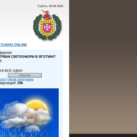
Субота, 08.08.2026
TV+КІНО ONLINE
ВАННЯ
ТРІБНІ СВІТЛОФОРИ В ЯГОТИНІ?
К
НІ ВСЕ-ОДНО
тати
|
Архів опитувань
відповідей:
296