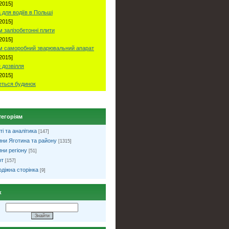
2015]
 для водіїв в Польші
2015]
 залізобетонні плити
2015]
м саморобний зварювальний апарат
2015]
 дозвілля
2015]
ться будинок
тегоріям
ті та аналітика
[147]
ни Яготина та району
[1315]
ни регіону
[51]
рт
[157]
діжна сторінка
[9]
к