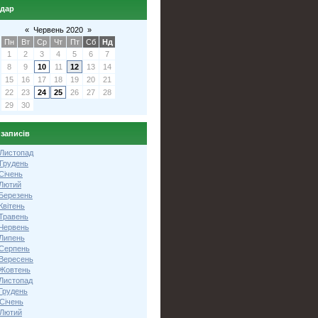
ндар
«
Червень 2020
»
Пн
Вт
Ср
Чт
Пт
Сб
Нд
1
2
3
4
5
6
7
8
9
10
11
12
13
14
15
16
17
18
19
20
21
22
23
24
25
26
27
28
29
30
 записів
 Листопад
 Грудень
Січень
 Лютий
 Березень
Квітень
 Травень
 Червень
 Липень
 Серпень
 Вересень
 Жовтень
 Листопад
Грудень
Січень
 Лютий