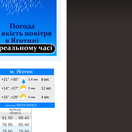
м. Яготин
+21°..+30°
8 м/с
2.8 мм
+14°..+27°
12 м/с
0 мм
+15°..+29°
4 м/с
0 мм
погода МЕТЕОПОСТ
Київська
- ...
-
область
81.90 ...
88.40
76.95 ...
85.40
78.90 ...
78.90