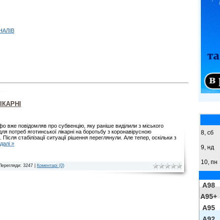
НАЛІВ
ІКАРНІ
фо вже повідомляв про субвенцію, яку раніше виділили з міського
ля потреб яготинської лікарні на боротьбу з коронавірусною
8,
сб
 Після стабілізації ситуації рішення переглянули. Але тепер, оскільки з
далі »
9,
нд
10, пн
Перегляди: 3247 |
Коментарі (0)
A98
A95+
A95
A92