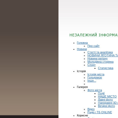
Головна
Про сайт
Новини
Статті та аналітика
НОВИНИ ЯГОТИНА Т
Новини регіону
Молодіжна сторінка
Спорт
Статистика
Історія
Історія міста
Голодомор
Інше...
Галерея
Фото міста
Події
НАШЕ МІСТО
Давні фото
Панорамні 3D
Вечірні фото
Відео
Радіо і ТБ ONLINE
Корисне