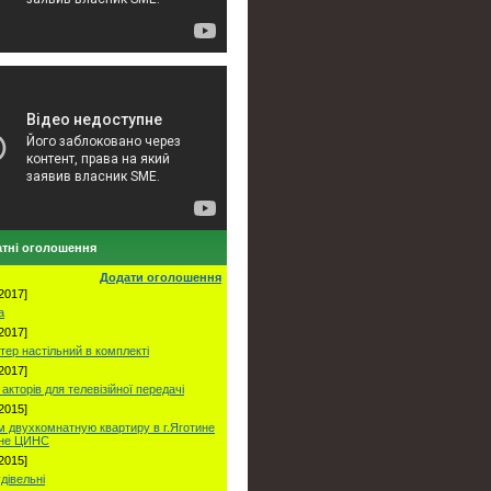
тні оголошення
Додати оголошення
2017]
а
2017]
тер настільний в комплекті
2017]
акторів для телевізійної передачі
2015]
 двухкомнатную квартиру в г.Яготине
оне ЦИНС
2015]
удівельні