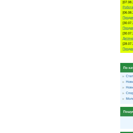
[07.08.
Робота
[06.08.
Продам
[30.07.
Прода
[30.07.
Дитяче
[28.07.
Продае
По ка
Стат
Нови
Нови
Спо
Моло
Пошу