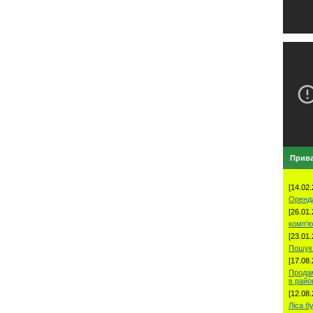
Прива
[14.02.
Оренд
[26.01.
комп'ю
[23.01.
Пошук 
[17.08.
Продам
в рай
[12.08.
Ліса б