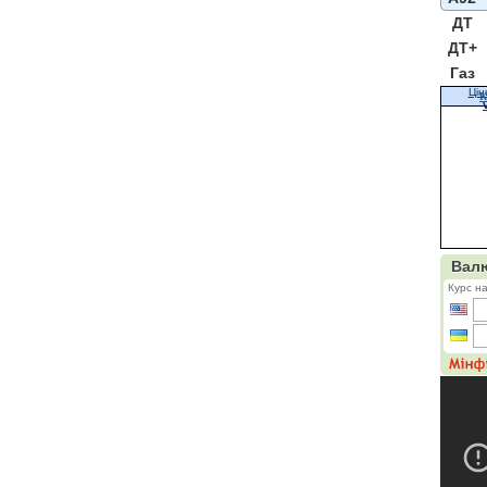
ДТ
ДТ+
Газ
Цін
К