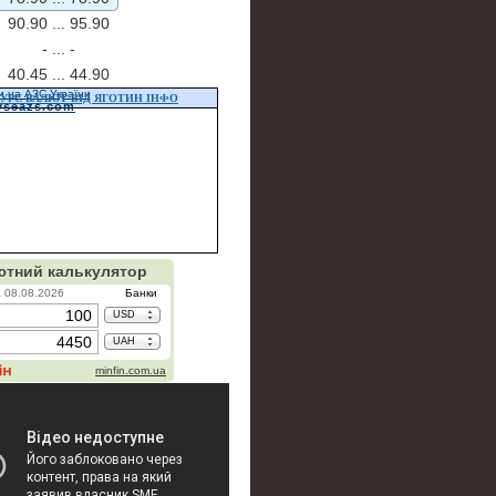
90.90 ...
95.90
- ...
-
40.45 ...
44.90
и на АЗС України
УРС ВАЛЮТ ВІД ЯГОТИН ІНФО
vseazs.com