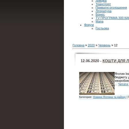
Довідка
Транспорт
Приватні оголошення
Література
Бізнес
TV ПРОГРАМА 300 КА
Мапа
Форум
Гостьова
Головна
»
2020
»
Червень
»
12
12.06.2020 -
КОШТИ ДЛЯ Л
Яготин Ін
бюджету д
хворобою.
...
Читати 
Категория:
Новини Яготина та району
| 