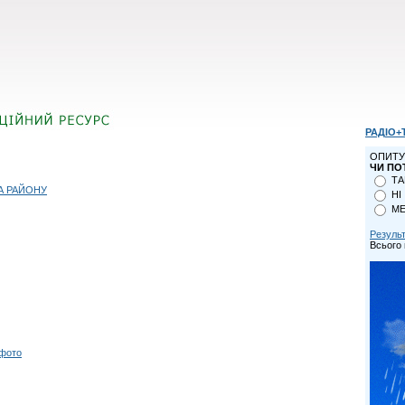
РАДІО+
ОПИТУ
ЧИ ПО
ТА
А РАЙОНУ
НІ
МЕ
Резуль
Всього 
 фото