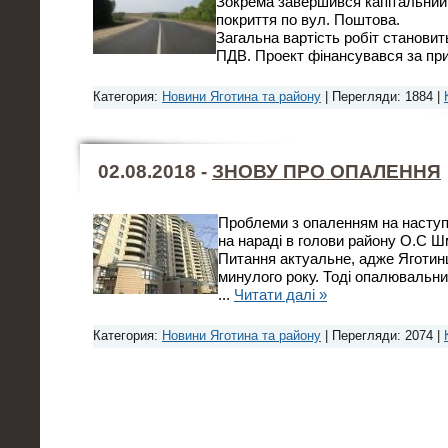
Зокрема завершився капітальний
покриття по вул. Поштова.
Загальна вартість робіт становит
ПДВ. Проект фінансувався за пр
Категория:
Новини Яготина та району
| Перегляди: 1884 |
02.08.2018 -
ЗНОВУ ПРО ОПАЛЕННЯ
Проблеми з опаленням на наступ
на нараді в голови району О.С Ш
Питання актуальне, адже Яготинц
минулого року. Тоді опалювальни
...
Читати далі »
Категория:
Новини Яготина та району
| Перегляди: 2074 |