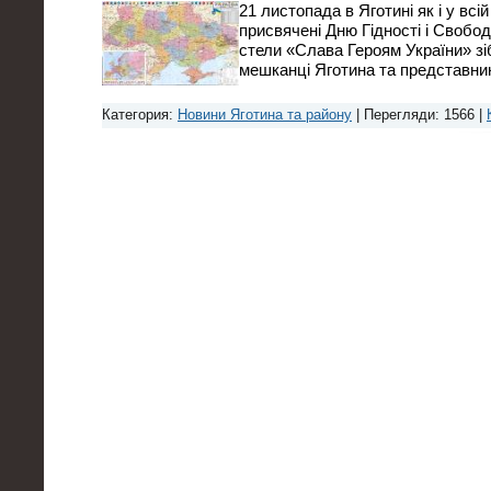
21 листопада в Яготині як і у всі
присвячені Дню Гідності і Свобод
стели «Слава Героям України» з
мешканці Яготина та представн
Категория:
Новини Яготина та району
| Перегляди: 1566 |