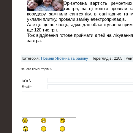
Орієнтовна вартість ремонтни
тис.грн, на ці кошти провели к
коридору, замінили сантехніку, в санітарних та 
уклали плитку, провели заміну електроприладів.
Але це ще не кінець, адже для облаштування прим
ще 120 тис.грн.
Тож відділення готове приймати дітей на лікуванн
завтра.
Категорія
:
Новини Яготина та району
|
Переглядів
: 2205 |
Рей
Всього коментарів
:
0
Ім`я *:
Email *: