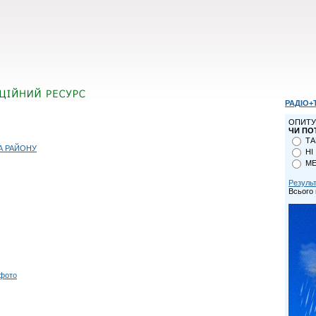
РАДІО+
ОПИТУ
ЧИ ПО
ТА
А РАЙОНУ
НІ
МЕ
Резуль
Всього 
 фото