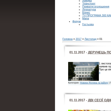
Довідка
Транспорт
Приватні оголошення
Література
Бізнес
TV ПРОГРАМА 300 КА
Мапа
Форум
Гостьова
Головна
»
2017
»
Листопад
»
01
01.11.2017 -
ДЕРУНЕЦЬ ПО
1 листопа
заявив пр
Про це ві
»
Категория:
Новини Яготина та району
| 
01.11.2017 -
ДВІ СЕСІЇ ОД