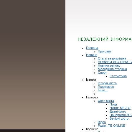
Головна
Про сайт
Новини
Статті та аналітика
НОВИНИ ЯГОТИНА Т
Новини регіону
Молодіжна сторінка
Спорт
Статистика
Історія
Історія міста
Голодомор
Інше...
Галерея
Фото міста
Події
НАШЕ МІСТО
Давні фото
Панорамні 3D
Вечірні фото
Відео
Радіо і ТБ ONLINE
Корисне