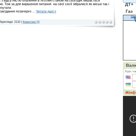
з відсутністю опалення в Яготині станом на сьогодні лишається
ДТ+
ю. Тож за для вирішення питання на свої сесії зібралися як міські так і
епутати.
Газ
засідання позачерго
...
Читати далі »
Цін
К
Перегляди: 2132 |
Коментарі (0)