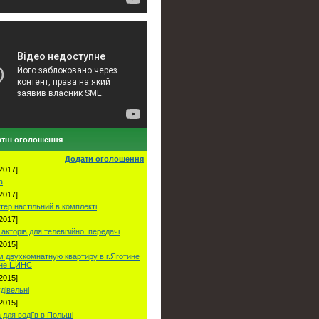
тні оголошення
Додати оголошення
2017]
а
2017]
тер настільний в комплекті
2017]
акторів для телевізійної передачі
2015]
 двухкомнатную квартиру в г.Яготине
оне ЦИНС
2015]
удівельні
2015]
 для водіїв в Польші