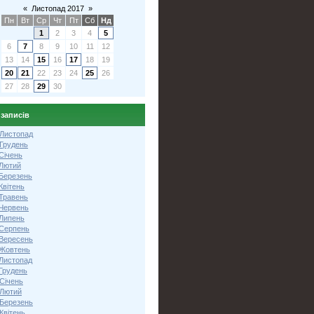
«
Листопад 2017
»
Пн
Вт
Ср
Чт
Пт
Сб
Нд
1
2
3
4
5
6
7
8
9
10
11
12
13
14
15
16
17
18
19
20
21
22
23
24
25
26
27
28
29
30
 записів
 Листопад
 Грудень
Січень
 Лютий
 Березень
Квітень
 Травень
 Червень
 Липень
 Серпень
 Вересень
 Жовтень
 Листопад
Грудень
Січень
 Лютий
 Березень
Квітень