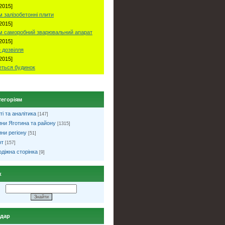
2015]
 залізобетонні плити
2015]
м саморобний зварювальний апарат
2015]
 дозвілля
2015]
ться будинок
тегоріям
ті та аналітика
[147]
ни Яготина та району
[1315]
ни регіону
[51]
рт
[157]
діжна сторінка
[9]
к
ндар