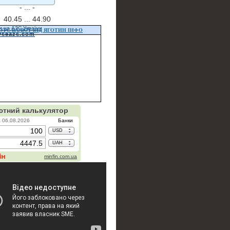
- ...
-
40.45 ...
44.90
и на АЗС України
УРС ВАЛЮТ ВІД ЯГОТИН ІНФО
vseazs.com