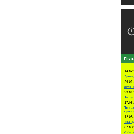
Прива
[14.02.
Оренд
[26.01.
комп'ю
[23.01.
Пошук 
[17.08.
Продам
в рай
[12.08.
Ліса б
[07.08.
Робота