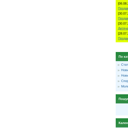
[06.08.
Продам
[30.07.
Прода
[30.07.
Дитяче
[28.07.
Продае
По ка
Стат
Нови
Нови
Спо
Моло
Пошу
Кале