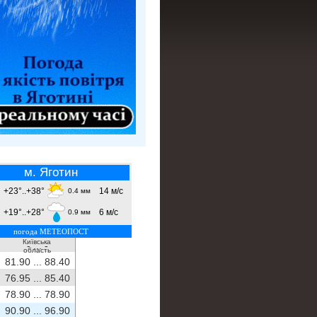
м. Яготин
+23°..+38°
14 м/с
0.4 мм
+19°..+28°
6 м/с
0.9 мм
погода МЕТЕОПОСТ
Київська
- ...
-
область
81.90 ...
88.40
76.95 ...
85.40
78.90 ...
78.90
90.90 ...
96.90