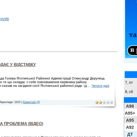
НАЛІВ
ДАЄ У ВІДСТАВКУ
да Голова Яготинської Районної Адміністрації Олександр Дерунець
о те що складає з себе повноваження керівника району.
7, пт
н сказав на засіданні сесії Яготинської районної ради. (д
...
Читати далі
8,
сб
Перегляди: 2415 |
Коментарі (0)
A98
A95+
A95
НА ПРОБЛЕМА (ВІДЕО)
A92
ДТ