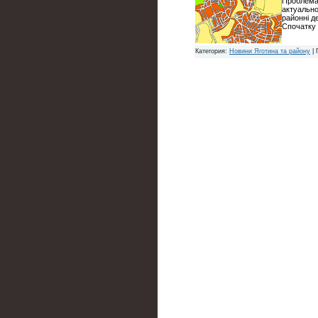
Проблема 
актуально
районні д
Спочатку 
Категория:
Новини Яготина та району
| 