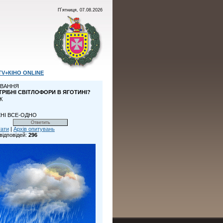
П`ятниця, 07.08.2026
TV+КІНО ONLINE
ВАННЯ
ТРІБНІ СВІТЛОФОРИ В ЯГОТИНІ?
К
НІ ВСЕ-ОДНО
тати
|
Архів опитувань
відповідей:
296