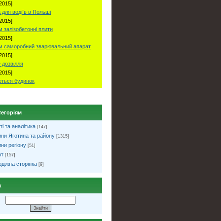
2015]
 для водіїв в Польші
2015]
 залізобетонні плити
2015]
м саморобний зварювальний апарат
2015]
 дозвілля
2015]
ться будинок
тегоріям
ті та аналітика
[147]
ни Яготина та району
[1315]
ни регіону
[51]
рт
[157]
діжна сторінка
[9]
к