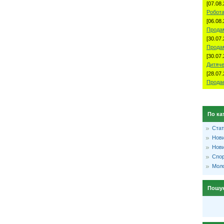
[07.08.
Робота
[06.08.
Продам
[30.07.
Прода
[30.07.
Дитяче
[28.07.
Продае
По ка
Стат
Нови
Нови
Спо
Моло
Пошу