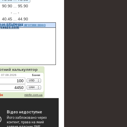
90.90 ...
95.90
- ...
-
40.45 ...
44.90
и на АЗС України
УРС ВАЛЮТ ВІД ЯГОТИН ІНФО
vseazs.com