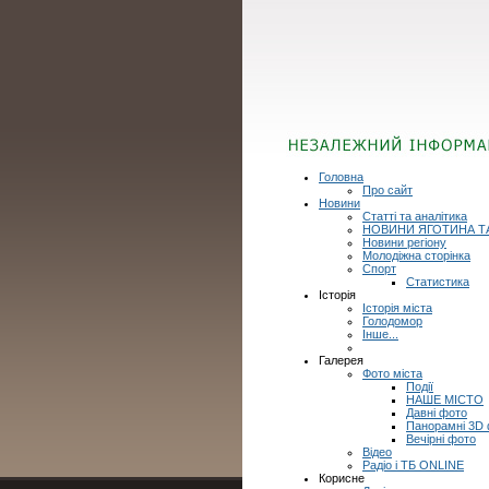
Головна
Про сайт
Новини
Статті та аналітика
НОВИНИ ЯГОТИНА Т
Новини регіону
Молодіжна сторінка
Спорт
Статистика
Історія
Історія міста
Голодомор
Інше...
Галерея
Фото міста
Події
НАШЕ МІСТО
Давні фото
Панорамні 3D
Вечірні фото
Відео
Радіо і ТБ ONLINE
Корисне