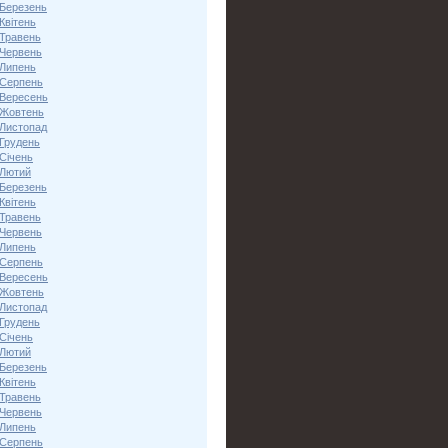
 Березень
Квітень
 Травень
 Червень
 Липень
 Серпень
 Вересень
 Жовтень
 Листопад
 Грудень
Січень
 Лютий
 Березень
Квітень
 Травень
 Червень
 Липень
 Серпень
 Вересень
 Жовтень
 Листопад
 Грудень
Січень
 Лютий
 Березень
Квітень
 Травень
 Червень
 Липень
 Серпень