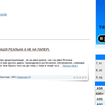
НАЛІВ
АЦІЯ РЕАЛЬНА А НЕ НА ПАПЕРІ.
ро децентралізацію , як на рівні країни, так і на рівні Яготина
ся вже досить давно: проводилися роз’яснення, обговорення, семінари
7, пт
ги. Але багато чого на цю тему є поки в теорії та в
...
Читати далі »
8,
сб
9,
нд
Перегляди: 1683 |
Коментарі (0)
A98
A95+
A95
A92