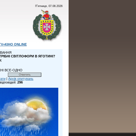
П`ятниця, 07.08.2026
TV+КІНО ONLINE
ВАННЯ
ТРІБНІ СВІТЛОФОРИ В ЯГОТИНІ?
К
НІ ВСЕ-ОДНО
тати
|
Архів опитувань
відповідей:
296