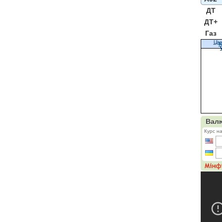
ДТ
ДТ+
Газ
Цін
К