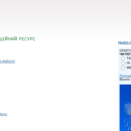
РАДІО+
ОПИТУ
ЧИ ПО
ТА
А РАЙОНУ
НІ
МЕ
Резуль
Всього 
 фото