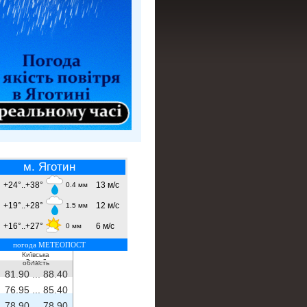
м. Яготин
+24°..+38°
13 м/с
0.4 мм
+19°..+28°
12 м/с
1.5 мм
+16°..+27°
6 м/с
0 мм
погода МЕТЕОПОСТ
Київська
- ...
-
область
81.90 ...
88.40
76.95 ...
85.40
78.90 ...
78.90