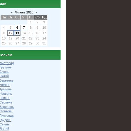
ндар
«
Липень 2016
»
Пн
Вт
Ср
Чт
Пт
Сб
Нд
1
2
3
4
5
6
7
8
9
10
11
12
13
14
15
16
17
18
19
20
21
22
23
24
25
26
27
28
29
30
31
 записів
 Листопад
 Грудень
Січень
 Лютий
 Березень
Квітень
 Травень
 Червень
 Липень
 Серпень
 Вересень
 Жовтень
 Листопад
Грудень
Січень
 Лютий