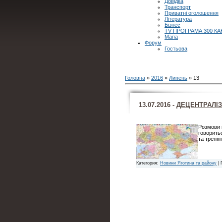
Довідка
Транспорт
Приватні оголошення
Література
Бізнес
TV ПРОГРАМА 300 КА
Мапа
Форум
Гостьова
Головна
»
2016
»
Липень
»
13
13.07.2016 -
ДЕЦЕНТРАЛІЗ
Розмови п
говорить
та тренін
Категория:
Новини Яготина та району
| 