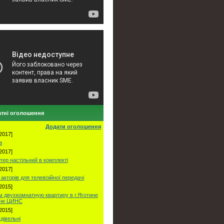
тні оголошення
Додати оголошення
2017]
а
2017]
тер настільний в комплекті
2017]
акторів для телевізійної передачі
2015]
 двухкомнатную квартиру в г.Яготине
оне ЦИНС
2015]
удівельні