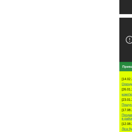
Прива
[14.02.
Оренд
[26.01.
комп'ю
[23.01.
Пошук 
[17.08.
Продам
в рай
[12.08.
Ліса б