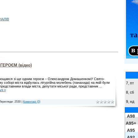
НАЛІВ
ГЕРОЄМ (відео)
рощався зі ще одним героєм – Олександром ДомашенкомУ Свято-
у соборі міста відбулась літургійна молебень (панахида) на якій були
7, пт
 представники влади міста, депутати міської ради, представник
...
лі »
8,
сб
9,
нд
Перегляди: 2530 |
Коментарі (0)
A98
A95+
A95
A92