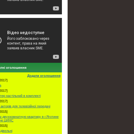
тні оголошення
Додати оголошення
2017]
а
2017]
тер настільний в комплекті
2017]
акторів для телевізійної передачі
2015]
 двухкомнатную квартиру в г.Яготине
оне ЦИНС
2015]
удівельні