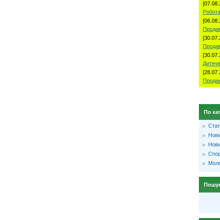
[07.08.
Робота
[06.08.
Продам
[30.07.
Прода
[30.07.
Дитяче
[28.07.
Продае
По ка
Стат
Нови
Нови
Спо
Моло
Пошу