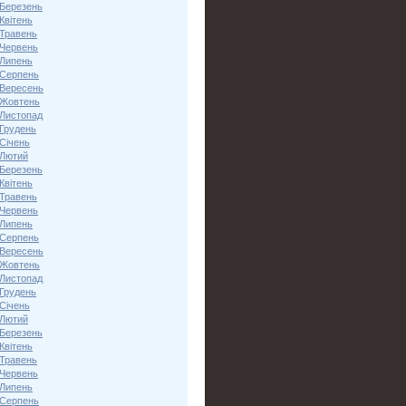
 Березень
Квітень
 Травень
 Червень
 Липень
 Серпень
 Вересень
 Жовтень
 Листопад
 Грудень
Січень
 Лютий
 Березень
Квітень
 Травень
 Червень
 Липень
 Серпень
 Вересень
 Жовтень
 Листопад
 Грудень
Січень
 Лютий
 Березень
Квітень
 Травень
 Червень
 Липень
 Серпень