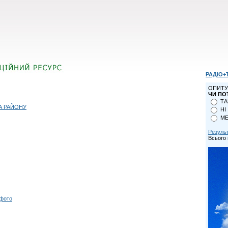
РАДІО+
ОПИТУ
ЧИ ПО
ТА
А РАЙОНУ
НІ
МЕ
Резуль
Всього 
 фото