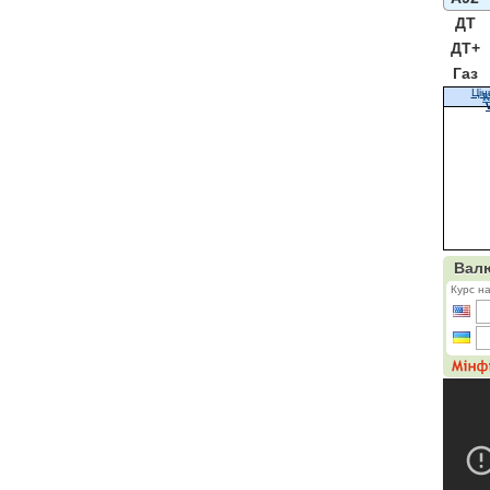
ДТ
ДТ+
Газ
Цін
К