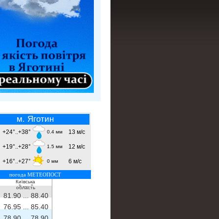
м. Яготин
+24°..+38°
13 м/с
0.4 мм
+19°..+28°
12 м/с
1.5 мм
+16°..+27°
6 м/с
0 мм
погода МЕТЕОПОСТ
Київська
- ...
-
область
81.90 ...
88.40
76.95 ...
85.40
78.90 ...
78.90