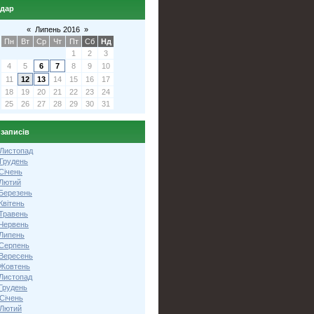
ндар
«
Липень 2016
»
Пн
Вт
Ср
Чт
Пт
Сб
Нд
1
2
3
4
5
6
7
8
9
10
11
12
13
14
15
16
17
18
19
20
21
22
23
24
25
26
27
28
29
30
31
 записів
 Листопад
 Грудень
Січень
 Лютий
 Березень
Квітень
 Травень
 Червень
 Липень
 Серпень
 Вересень
 Жовтень
 Листопад
Грудень
Січень
 Лютий