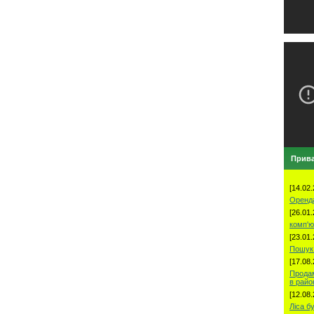
Прива
[14.02.
Оренд
[26.01.
комп'ю
[23.01.
Пошук 
[17.08.
Продам
в рай
[12.08.
Ліса б