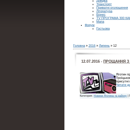
Довідка
Транспорт
Приватні оголошення
Література
Бізнес
TV ПРОГРАМА 300 КА
Мапа
Форум
Гостьова
Головна
»
2016
»
Липень
»
12
12.07.2016 -
ПРОЩАННЯ З 
Яготин п
Троїцьком
присутні
Читати да
Категория:
Новини Яготина та району
| 