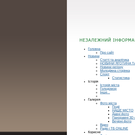
Головна
Про сайт
Новини
Статті та аналітика
НОВИНИ ЯГОТИНА Т
Новини регіону
Молодіжна сторінка
Спорт
Статистика
Історія
Історія міста
Голодомор
Інше...
Галерея
Фото міста
Події
НАШЕ МІСТО
Давні фото
Панорамні 3D
Вечірні фото
Відео
Радіо і ТБ ONLINE
Корисне