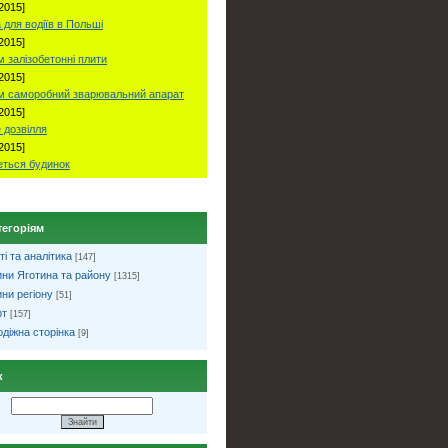
2015]
 для водіїв в Польші
2015]
 залізобетонні плити
2015]
м саморобний зварювальний апарат
2015]
 дозвілля
2015]
ться будинок
тегоріям
ті та аналітика
[147]
ни Яготина та району
[1315]
ни регіону
[51]
рт
[157]
діжна сторінка
[9]
к