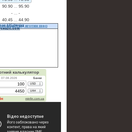
90.90 ...
95.90
- ...
-
40.45 ...
44.90
и на АЗС України
УРС ВАЛЮТ ВІД ЯГОТИН ІНФО
vseazs.com