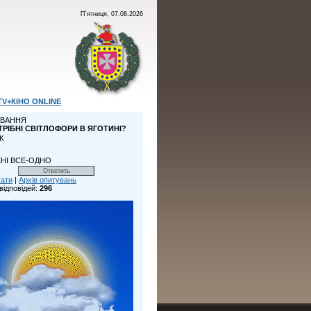
П`ятниця, 07.08.2026
TV+КІНО ONLINE
ВАННЯ
ТРІБНІ СВІТЛОФОРИ В ЯГОТИНІ?
К
НІ ВСЕ-ОДНО
тати
|
Архів опитувань
відповідей:
296