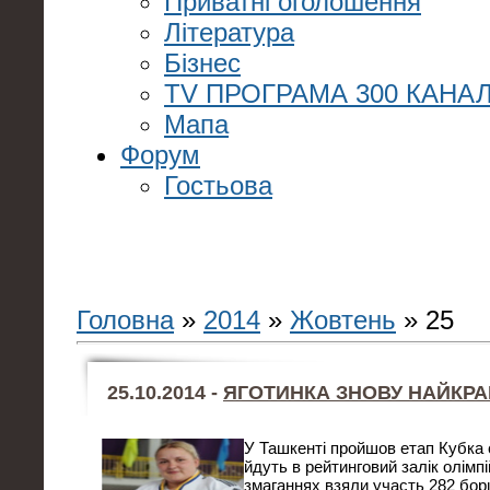
Приватні оголошення
Література
Бізнес
TV ПРОГРАМА 300 КАНАЛ
Мапа
Форум
Гостьова
Головна
»
2014
»
Жовтень
»
25
25.10.2014 -
ЯГОТИНКА ЗНОВУ НАЙКР
У Ташкенті пройшов етап Кубка с
йдуть в рейтинговий залік олімпі
змаганнях взяли участь 282 борц