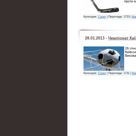
проти к
Категория:
Спорт
| Перегляди: 1753 |
Ком
28.01.2013 -
Чемпіонат Киї
26 січ
Київсь
Вихова
Категория:
Спорт
| Перегляди: 1731 |
Ком