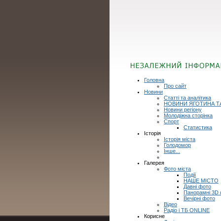
Головна
Про сайт
Новини
Статті та аналітика
НОВИНИ ЯГОТИНА Т
Новини регіону
Молодіжна сторінка
Спорт
Статистика
Історія
Історія міста
Голодомор
Інше...
Галерея
Фото міста
Події
НАШЕ МІСТО
Давні фото
Панорамні 3D
Вечірні фото
Відео
Радіо і ТБ ONLINE
Корисне