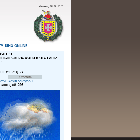
Четвер, 06.08.2026
TV+КІНО ONLINE
ВАННЯ
ТРІБНІ СВІТЛОФОРИ В ЯГОТИНІ?
К
НІ ВСЕ-ОДНО
тати
|
Архів опитувань
відповідей:
296