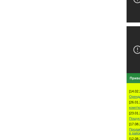
Прива
[14.02.
Оренд
[26.01.
комп'ю
[23.01.
Пошук 
[17.08.
Продам
в рай
[12.08.