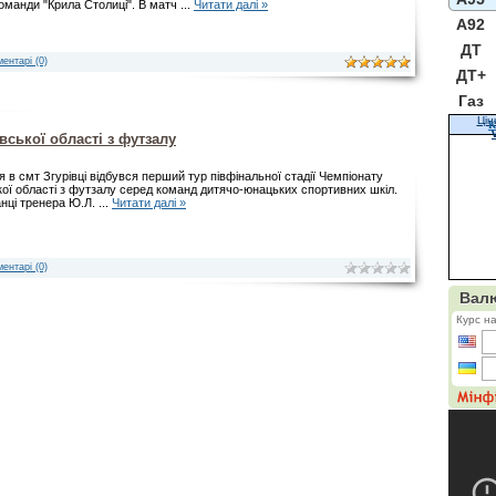
оманди "Крила Столиці". В матч
...
Читати далі »
A92
ДТ
ентарі (0)
ДТ+
Газ
Цін
К
вської області з футзалу
ня в смт Згурівці відбувся перший тур півфінальної стадії Чемпіонату
кої області з футзалу серед команд дитячо-юнацьких спортивних шкіл.
нці тренера Ю.Л.
...
Читати далі »
ентарі (0)