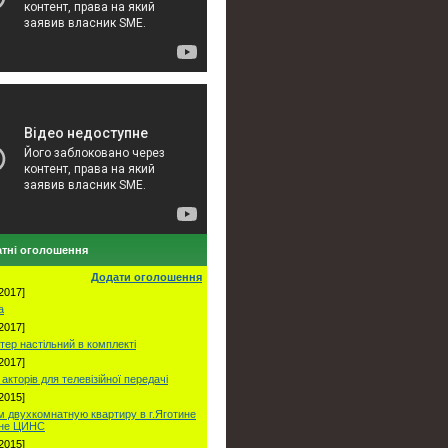
тні оголошення
Додати оголошення
2017]
а
2017]
тер настільний в комплекті
2017]
акторів для телевізійної передачі
2015]
 двухкомнатную квартиру в г.Яготине
оне ЦИНС
2015]