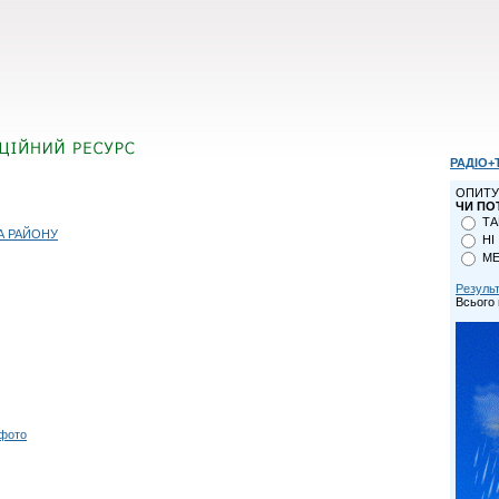
РАДІО+
ОПИТУ
ЧИ ПО
ТА
А РАЙОНУ
НІ
МЕ
Резуль
Всього 
 фото