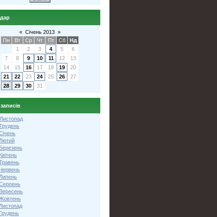
ндар
«
Січень 2013
»
Пн
Вт
Ср
Чт
Пт
Сб
Нд
1
2
3
4
5
6
7
8
9
10
11
12
13
14
15
16
17
18
19
20
21
22
23
24
25
26
27
28
29
30
31
 записів
 Листопад
 Грудень
Січень
 Лютий
 Березень
Квітень
 Травень
 Червень
 Липень
 Серпень
 Вересень
 Жовтень
 Листопад
Грудень