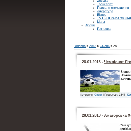
Довідка
Транспорт
Приватні оголошення
Література
Бізнес
TV ПРОГРАМА 300 КА
Мапа
Форум
Гостьова
Головна
»
2013
»
Січень
»
28
28.01.2013 -
Чемпіонат Яго
В спор
Яготин
залиши
Категория:
Спорт
| Перегляди: 1845 |
Ком
28.01.2013 -
Аматорська Хо
Свій др
дивізіо