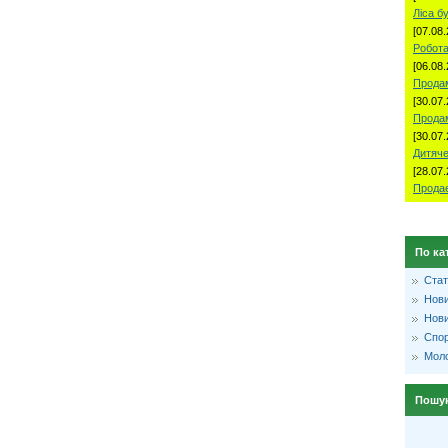
Ліса б
[07.08.
Робота
[06.08.
Продам
[30.07.
Прода
[30.07.
Дитяче
[28.07.
Продае
По ка
Стат
Нови
Нови
Спо
Моло
Пошу