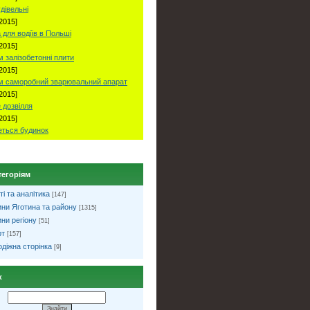
удівельні
2015]
 для водіїв в Польші
2015]
 залізобетонні плити
2015]
м саморобний зварювальний апарат
2015]
 дозвілля
2015]
ться будинок
тегоріям
ті та аналітика
[147]
ни Яготина та району
[1315]
ни регіону
[51]
рт
[157]
діжна сторінка
[9]
к