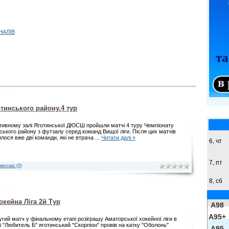
НАЛІВ
тинського району.4 тур
тивному залі Яготинської ДЮСШ пройшли матчі 4 туру Чемпіонату
ського району з футзалу серед команд Вищої ліги. Після цих матчів
лося вже дві команди, які не втрача
...
Читати далі »
6, чт
7, пт
ентарі (0)
8,
сб
кейна Ліга 2й Тур
A98
A95+
угий матч у фінальному етапі розіграшу Аматорської хокейної ліги в
ні "Любитель Б" яготинський "Скорпіон" провів на катку "Оболонь"
A95