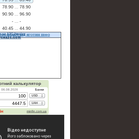
78.90 ...
78.90
90.90 ...
96.90
- ...
-
40.45 ...
44.90
и на АЗС України
УРС ВАЛЮТ ВІД ЯГОТИН ІНФО
vseazs.com