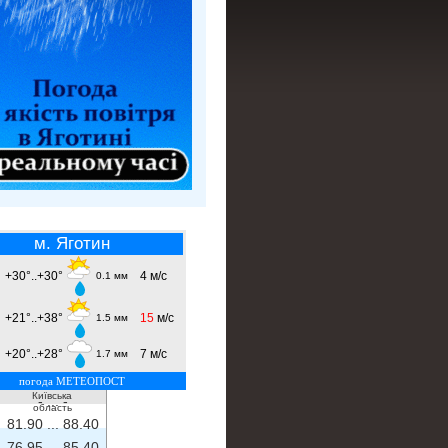
м. Яготин
+30°..+30°
4 м/с
0.1 мм
+21°..+38°
15
м/с
1.5 мм
+20°..+28°
7 м/с
1.7 мм
погода МЕТЕОПОСТ
Київська
- ...
-
область
81.90 ...
88.40
76.95 ...
85.40