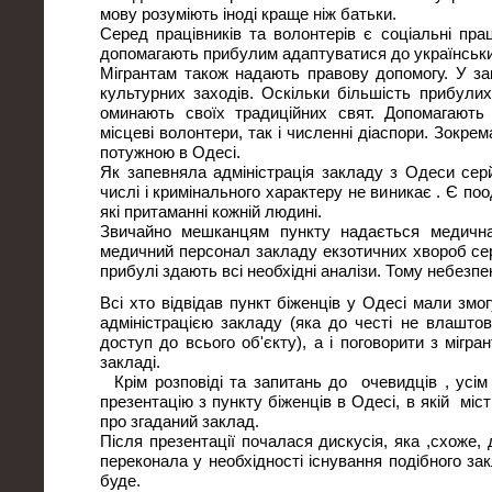
мову розуміють іноді краще ніж батьки.
Серед працівників та волонтерів є соціальні прац
допомагають прибулим адаптуватися до українськи
Мігрантам також надають правову допомогу. У за
культурних заходів. Оскільки більшість прибули
оминають своїх традиційних свят. Допомагають у
місцеві волонтери, так і численні діаспори. Зокре
потужною в Одесі.
Як запевняла адміністрація закладу з Одеси серй
числі і кримінального характеру не виникає . Є по
які притаманні кожній людині.
Звичайно мешканцям пункту надається медична
медичний персонал закладу екзотичних хвороб сер
прибулі здають всі необхідні аналізи. Тому небезпе
Всі хто відвідав пункт біженців у Одесі мали змо
адміністрацією закладу (яка до честі не влаштов
доступ до всього об'єкту), а і поговорити з мігра
закладі.
Крім розповіді та запитань до очевидців , усім
презентацію з пункту біженців в Одесі, в якій міс
про згаданий заклад.
Після презентації почалася дискусія, яка ,схоже,
переконала у необхідності існування подібного зак
буде.