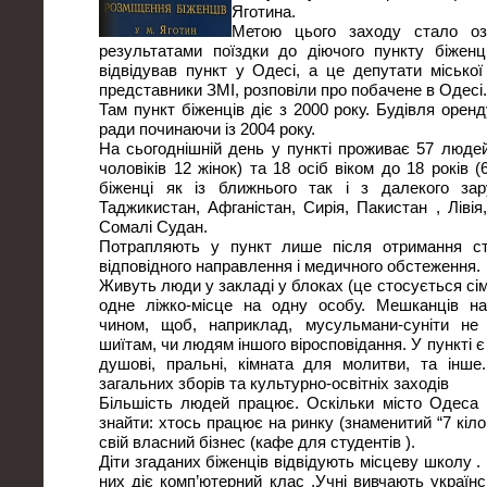
Яготина.
Метою цього заходу стало оз
результатами поїздки до діючого пункту біженц
відвідував пункт у Одесі, а це депутати міської
представники ЗМІ, розповіли про побачене в Одесі.
Там пункт біженців діє з 2000 року. Будівля оренд
ради починаючи із 2004 року.
На сьогоднішній день у пункті проживає 57 людей
чоловіків 12 жінок) та 18 осіб віком до 18 років (
біженці як із ближнього так і з далекого зар
Таджикистан, Афганістан, Сирія, Пакистан , Лівія,
Сомалі Судан.
Потрапляють у пункт лише після отримання ст
відповідного направлення і медичного обстеження.
Живуть люди у закладі у блоках (це стосується сі
одне ліжко-місце на одну особу. Мешканців н
чином, щоб, наприклад, мусульмани-суніти не
шиїтам, чи людям іншого віросповідання. У пункті є 
душові, пральні, кімната для молитви, та інш
загальних зборів та культурно-освітніх заходів
Більшість людей працює. Оскільки місто Одеса 
знайти: хтось працює на ринку (знаменитий “7 кіло
свій власний бізнес (кафе для студентів ).
Діти згаданих біженців відвідують місцеву школу .
них діє комп’ютерний клас .Учні вивчають українс