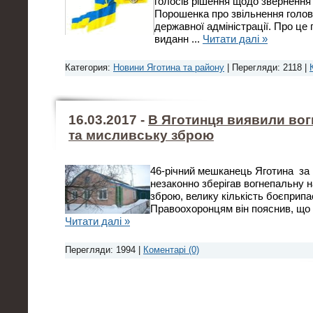
голосів рішення щодо звернення
Порошенка про звільнення голов
державної адміністрації. Про це
виданн
...
Читати далі »
Категория:
Новини Яготина та району
| Перегляди: 2118 |
16.03.2017 -
В Яготинця виявили вог
та мисливську зброю
46-річний мешканець Яготина за
незаконно зберігав вогнепальну 
зброю, велику кількість боєприпасі
Правоохоронцям він пояснив, що
Читати далі »
Перегляди: 1994 |
Коментарі (0)