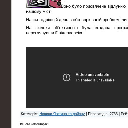
Воно було присвячене відлунню 
нашому місті.
На сьогоднішній день в обговорюваній проблемі ли
На скільки об'єктивною була згадана прогр
переглянувши її відеоверсію.
Категорія
:
Новини Яготина та району
|
Переглядів
: 2733 |
Рей
Всього коментарів
:
0