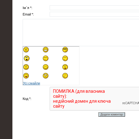
Ім`я *:
Email *:
Усі смайли
Код *: