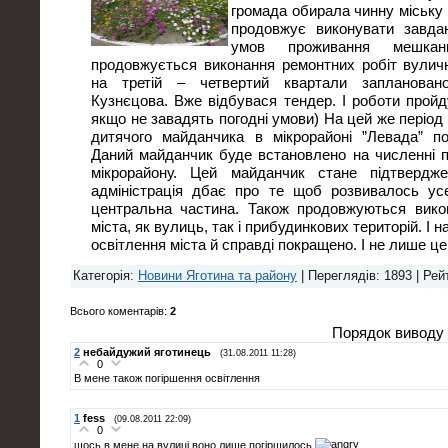
громада обирала чинну міську
продовжує виконувати завда
умов проживання мешкан
продовжується виконання ремонтних робіт вулич
на третій – четвертий квартали запланован
Кузнєцова. Вже відбувася тендер. І роботи пройд
якщо не завадять погодні умови) На цей же періо
дитячого майданчика в мікрорайоні ”Левада” по
Даний майданчик буде встановлено на численні 
мікрорайону. Цей майданчик стане підтвердж
адміністрація дбає про те щоб розвивалось ус
центральна частина. Також продовжуються викон
міста, як вулиць, так і прибудинкових територій. І 
освітлення міста й справді покращено. І не лише це
Категорія
:
Новини Яготина та району
|
Переглядів
: 1893 |
Рей
Всього коментарів
:
2
Порядок виводу 
2
небайдужий яготинець
(31.08.2011 11:28)
0
В мене також погіршення освітлення
1
fess
(09.08.2011 22:09)
0
щось в мене на вулиці воно лише погіршилось