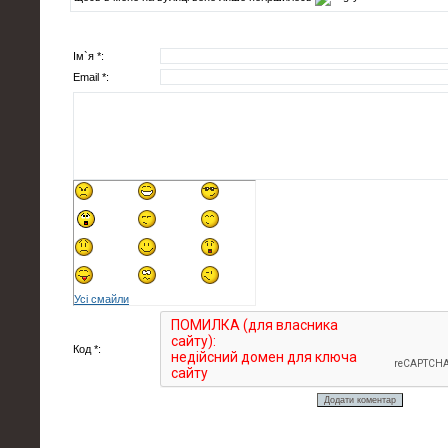
Ім`я *:
Email *:
Усі смайли
Код *: