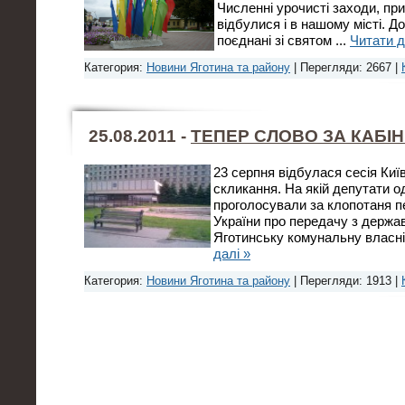
Численні урочисті заходи, при
відбулися і в нашому місті. Д
поєднані зі святом
...
Читати д
Категория:
Новини Яготина та району
| Перегляди: 2667 |
25.08.2011 -
ТЕПЕР СЛОВО ЗА КАБІН
23 серпня відбулася сесія Киї
скликання. На якій депутати 
проголосували за клопотаня пе
України про передачу з держав
Яготинську комунальну власні
далі »
Категория:
Новини Яготина та району
| Перегляди: 1913 |