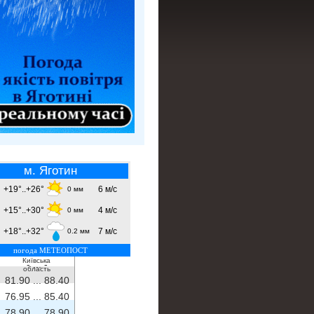
м. Яготин
+19°..+26°
6 м/с
0 мм
+15°..+30°
4 м/с
0 мм
+18°..+32°
7 м/с
0.2 мм
погода МЕТЕОПОСТ
Київська
- ...
-
область
81.90 ...
88.40
76.95 ...
85.40
78.90 ...
78.90