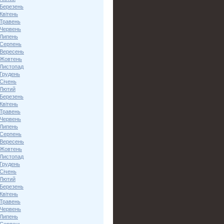
 Березень
Квітень
 Травень
 Червень
 Липень
 Серпень
 Вересень
 Жовтень
 Листопад
 Грудень
Січень
 Лютий
 Березень
Квітень
 Травень
 Червень
 Липень
 Серпень
 Вересень
 Жовтень
 Листопад
 Грудень
Січень
 Лютий
 Березень
Квітень
 Травень
 Червень
 Липень