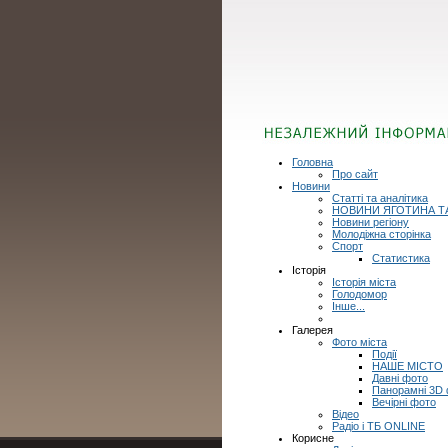
Головна
Про сайт
Новини
Статті та аналітика
НОВИНИ ЯГОТИНА Т
Новини регіону
Молодіжна сторінка
Спорт
Статистика
Історія
Історія міста
Голодомор
Інше...
Галерея
Фото міста
Події
НАШЕ МІСТО
Давні фото
Панорамні 3D
Вечірні фото
Відео
Радіо і ТБ ONLINE
Корисне