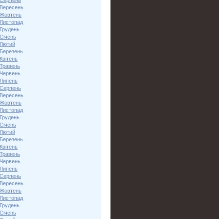
 Серпень
 Вересень
 Жовтень
 Листопад
 Грудень
Січень
 Лютий
 Березень
Квітень
 Травень
 Червень
 Липень
 Серпень
 Вересень
 Жовтень
 Листопад
 Грудень
Січень
 Лютий
 Березень
Квітень
 Травень
 Червень
 Липень
 Серпень
 Вересень
 Жовтень
 Листопад
 Грудень
Січень