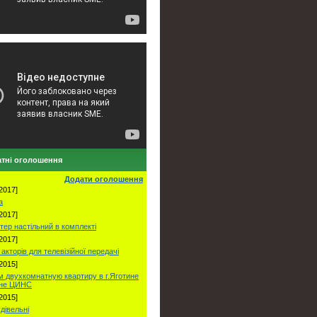
тні оголошення
Додати оголошення
2017]
а
2017]
тер настільний в комплекті
2017]
акторів для телевізійної передачі
2015]
 двухкомнатную квартиру в г.Яготине
оне ЦИНС
2015]
удівельні