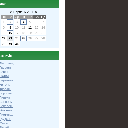
ндар
«
Серпень 2011
»
Пн
Вт
Ср
Чт
Пт
Сб
Нд
1
2
3
4
5
6
7
8
9
10
11
12
13
14
15
16
17
18
19
20
21
22
23
24
25
26
27
28
29
30
31
 записів
 Листопад
 Грудень
Січень
 Лютий
 Березень
Квітень
 Травень
 Червень
 Липень
 Серпень
 Вересень
 Жовтень
 Листопад
Грудень
Січень
 Лютий