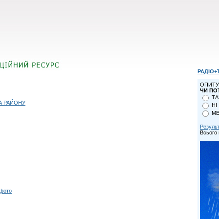
РАДІО+
ОПИТУ
ЧИ ПО
ТА
А РАЙОНУ
НІ
МЕ
Резуль
Всього 
 фото