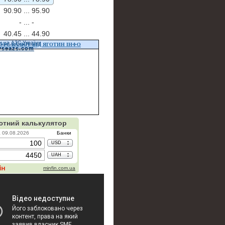
90.90 ...
95.90
- ...
-
40.45 ...
44.90
и на АЗС України
УРС ВАЛЮТ ВІД ЯГОТИН ІНФО
vseazs.com