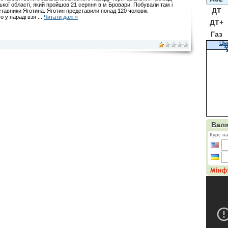
ької області, який пройшов 21 серпня в м Бровари. Побували там і
ДТ
тавники Яготина. Яготин представили понад 120 чоловік.
о у параді взя
...
Читати далі »
ДТ+
Газ
Цін
К