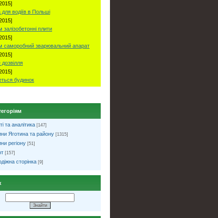
2015]
 для водіїв в Польші
2015]
 залізобетонні плити
2015]
м саморобний зварювальний апарат
2015]
 дозвілля
2015]
ться будинок
тегоріям
ті та аналітика
[147]
ни Яготина та району
[1315]
ни регіону
[51]
рт
[157]
діжна сторінка
[9]
к