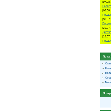
[07.08.
Робота
[06.08.
Продам
[30.07.
Прода
[30.07.
Дитяче
[28.07.
Продае
По ка
Стат
Нови
Нови
Спо
Моло
Пошу