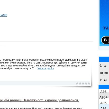
НАЛІВ
 чергова річниця встановлення незалежності нашої держави. І в ці дні
никами буде сказано багато слів з приводу цієї дійсно історичної дати.
9,
нд
в тому, що вони майже нічого не зробили для того щоб на двадцятому
можна було показати що є У
...
Читати далі »
10, пн
11, вт
A98
A95+
ди 20-ї річниці Незалежності України розпочалися.
A95
A92
почалися вони з загальнообласного параду територіальних громад