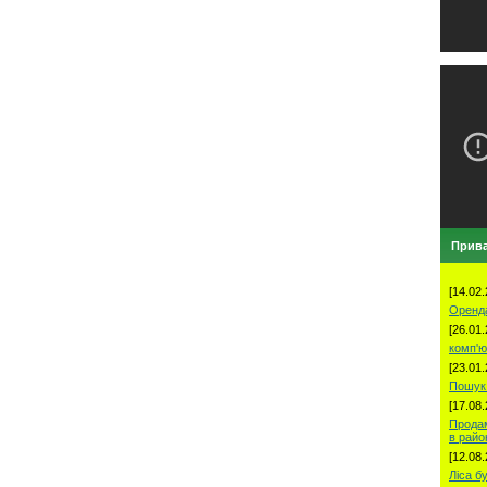
Прива
[14.02.
Оренд
[26.01.
комп'ю
[23.01.
Пошук 
[17.08.
Продам
в рай
[12.08.
Ліса б