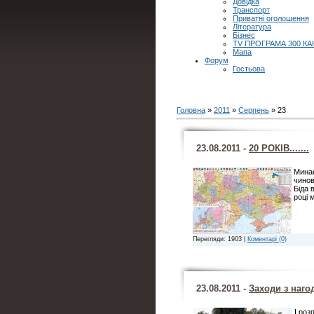
Довідка
Транспорт
Приватні оголошення
Література
Бізнес
TV ПРОГРАМА 300 КА
Мапа
Форум
Гостьова
Головна
»
2011
»
Серпень
»
23
23.08.2011 -
20 РОКІВ.......
Минає
чинов
Біда 
році 
Перегляди: 1903 |
Коментарі (0)
23.08.2011 -
Заходи з наго
І роз