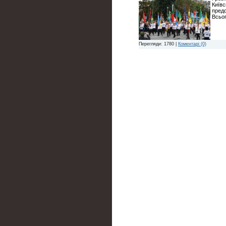
Київс
предс
Всьог
Перегляди: 1780 |
Коментарі (0)