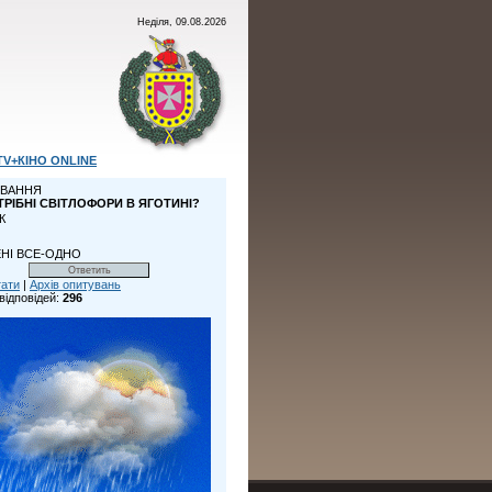
Неділя, 09.08.2026
TV+КІНО ONLINE
ВАННЯ
ТРІБНІ СВІТЛОФОРИ В ЯГОТИНІ?
К
НІ ВСЕ-ОДНО
тати
|
Архів опитувань
відповідей:
296