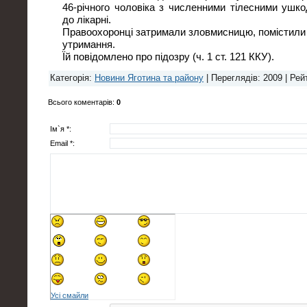
46-річного чоловіка з численними тілесними ушко
до лікарні.
Правоохоронці затримали зловмисницю, помістили 
утримання.
Їй повідомлено про підозру (ч. 1 ст. 121 ККУ).
Категорія
:
Новини Яготина та району
|
Переглядів
: 2009 |
Рей
Всього коментарів
:
0
Ім`я *:
Email *:
Усі смайли