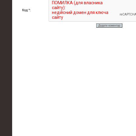
Код *: