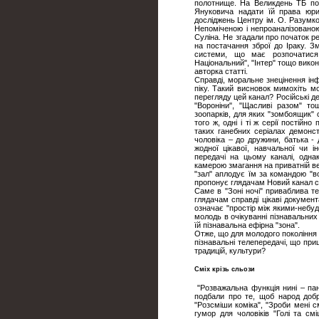
полотнище. На Великдень ТБ по
Януковича надати їй права юри
досліджень Центру ім. О. Разумк
Непоміченою і непроаналізовано
Суліна. Не згадали про початок реа
на постачання зброї до Іраку. З
системи, що має розпочатися
Національний", "Інтер" тощо вико
авторка статті.
Справді, моральне знецінення ін
піку. Такий висновок мимохіть 
перегляду цей канал? Російські деш
"Вороніни", "Щасливі разом" т
зоопарків, для яких "зомбоящик" 
того ж, одні і ті ж серії постійн
таких ганебних серіалах демонст
чоловіка – до дружини, батька - 
жодної цікавої, навчальної чи 
передачі на цьому каналі, одн
камерою змагання на приватній ве
"зал" аплодує їм за командою "в
пропонує глядачам Новий канал се
Саме в "Зоні ночі" приваблива 
глядачам справді цікаві документ
означає "простір між якими-небуд
молодь в очікуванні пізнавальних
їй пізнавальна ефірна "зона".
Отже, що для молодого покоління а
пізнавальні телепередачі, що прищ
традицій, культури?
Сміх крізь сльози
"Розважальна функція нині – пані
подбали про те, щоб народ добре
"Розсміши коміка", "Зроби мені с
гумор для чоловіків "Голі та смі