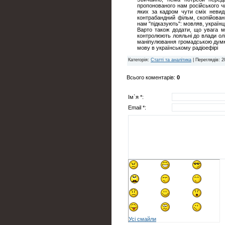
пропонованого нам російського ч
яких за кадром чути сміх невиди
контрабандний фільм, скопійовани
нам "підказують": мовляв, українц
Варто також додати, що увага м
контролюють лояльні до влади ол
маніпулювання громадською думко
мову в українському радіоефірі
Категорія
:
Статті та аналітика
|
Переглядів
: 2
Всього коментарів
:
0
Ім`я *:
Email *:
Усі смайли