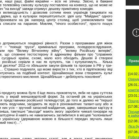
и, наші раші, файні юкрайни – всіх не злічиш. Звісно, в бажанні
ле телевізійну сміхову культуру поставлено на конвеєр, що не може не
дач "на виході" завжди отримує дешеву примітивну комедію.
ив великодушність і дозволив сотням юних українців танцювати на
 дарма, що в кулуарах перешіптуються: ідея шоу "Майданс" одного
забронювати на рік наперед центр столиці, щоб унеможливити там
 списати на параною. Мовляв, "нічого особистого", просто пошук
ро дотримуються гендерної рівності. Разом з програмами для жінок
кт – "поющіє труси", кримінальні програми, псевдорозслідування,
іали про "Велику Вітчизняну війну", "велику Російську імперію",
. Те, що сповнені тестостерону й адреналіну фільми про "справжніх
у сусідньої країни, схоже, мало кого обходить. Дешеві й створені
Прива
 російські серіали в нас як купують, так і купуватимуть… Кілька
ої десятки" 2011-го збільшили закупи фільмів та програм із РФ у три-
… Страшно подумати, що може вирости з тих, хто в підлітковому віці
ієнтуючись на подібний контент. Щонайменше вони створюють культ
[14.02.
, стереотипного мислення. Щонайбільше – дебілізують покоління".
Оренд
[26.01.
комп'ю
Б-продукту можна було б іще якось проковтнути, якби не одна суттєва
[23.01.
ть у вкрай меншовартісній формі. За останній рік на українських
 представники російської телеіндустрії, до того ж далеко не "першої
Пошук 
цюють ведучими, засідають як журі в різноманітних талант-шоу або ж
[17.08.
я них усіх – зручний запасний майданчик, адже, завершивши кар’єру в
зніша, тамтешні "звьозди" мають змогу заробити чималі гонорари на
Продам
лтурячи й навіть не намагаючись заглибитися в місцеві "колоніальні"
в рай
ючи українську (державною мовою в більшості передач звучать лише
[12.08.
овий текст)…".
Ліса б
[07.08.
Робота
вати кожне слово авторки статті, але в доказ такої дешевизни