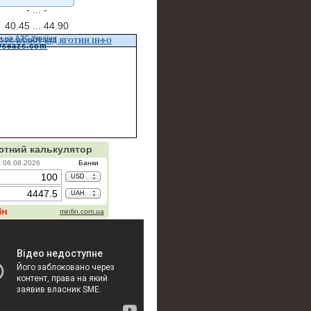
- ...
-
40.45 ...
44.90
и на АЗС України
УРС ВАЛЮТ ВІД ЯГОТИН ІНФО
vseazs.com