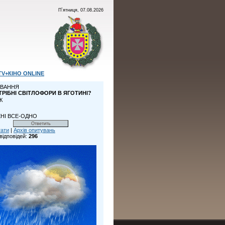
П`ятниця, 07.08.2026
TV+КІНО ONLINE
ВАННЯ
ТРІБНІ СВІТЛОФОРИ В ЯГОТИНІ?
К
НІ ВСЕ-ОДНО
тати
|
Архів опитувань
відповідей:
296