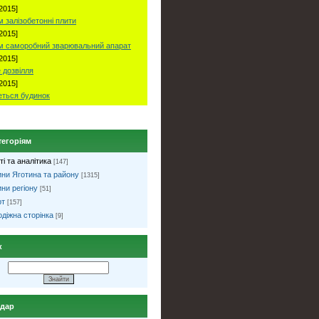
2015]
 залізобетонні плити
2015]
м саморобний зварювальний апарат
2015]
 дозвілля
2015]
ться будинок
тегоріям
ті та аналітика
[147]
ни Яготина та району
[1315]
ни регіону
[51]
рт
[157]
діжна сторінка
[9]
к
ндар