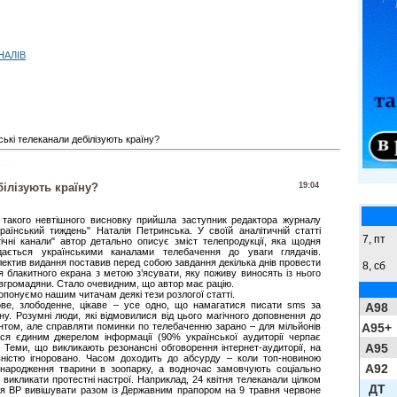
НАЛІВ
ські телеканали дебілізують країну?
білізують країну?
19:04
 такого невтішного висновку прийшла заступник редактора журналу
країнський тиждень" Наталія Петринська. У своїй аналітичній статті
7, пт
тічні канали" автор детально описує зміст телепродукції, яка щодня
дається українськими каналами телебачення до уваги глядачів.
лектив видання поставив перед собою завдання декілька днів провести
8,
сб
ля блакитного екрана з метою з’ясувати, яку поживу виносять із нього
івгромадяни. Стало очевидним, що автор має рацію.
опонуємо нашим читачам деякі тези розлогої статті.
ове, злободенне, цікаве – усе одно, що намагатися писати sms за
A98
у. Розумні люди, які відмовилися від цього магічного доповнення до
A95+
нтом, але справляти поминки по телебаченню зарано – для мільйонів
ься єдиним джерелом інформації (90% української аудиторії черпає
A95
 Теми, що викликають резонансні обговорення інтернет-аудиторії, на
ністю ігноровано. Часом доходить до абсурду – коли топ-новиною
A92
 народження тварини в зоопарку, а водночас замовчують соціально
викликати протестні настрої. Наприклад, 24 квітня телеканали цілком
ДТ
ня ВР вивішувати разом із Державним прапором на 9 травня червоне