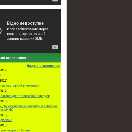
тні оголошення
Додати оголошення
2017]
а
2017]
тер настільний в комплекті
2017]
акторів для телевізійної передачі
2015]
 двухкомнатную квартиру в г.Яготине
оне ЦИНС
2015]
удівельні
2015]
 для водіїв в Польші