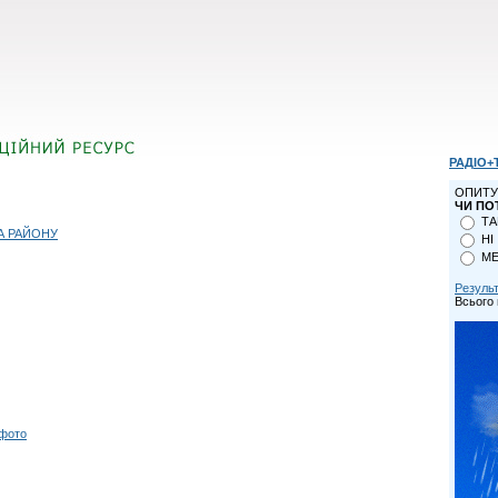
РАДІО+
ОПИТУ
ЧИ ПО
ТА
А РАЙОНУ
НІ
МЕ
Резуль
Всього 
 фото