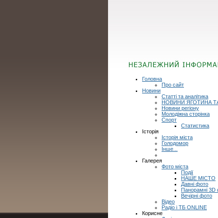
Головна
Про сайт
Новини
Статті та аналітика
НОВИНИ ЯГОТИНА Т
Новини регіону
Молодіжна сторінка
Спорт
Статистика
Історія
Історія міста
Голодомор
Інше...
Галерея
Фото міста
Події
НАШЕ МІСТО
Давні фото
Панорамні 3D
Вечірні фото
Відео
Радіо і ТБ ONLINE
Корисне