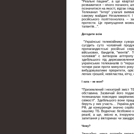
"Реальні пацани", а ще квартал
розважитися – нічого поганого, а
позначитися на якості, відтак гля
Телеканал "Інтер" узагалі вияв
самому майдані Незалежності. І
російського політтехнолога – 
протести. Це припущення можна
талантів...".
Догодити всім
"Українські телевізійники суво
сусідить суто чоловічий проду
пропагандистські російські сер
військових, бандитів, "ментів"
чоловіків" є витвором агітпроп
здебільшого під держзамовлення
українських телеканалів із "перш
чотири рази проти минулого року
вибудовуватиме пріоритети, ор
легких грошей, невігластва, кітчу
І хата – не моя?
"Приземлений і нехитрий зміст Т
обставина. Зазвичай його подаю
телеканалах повсюдно закріпилися
свіжості". Здебільшого вони пра
беруть у них участь… Україна дл
РФ, де конкуренція значно серйо
нашому ТБ. Водночас безбожно ха
реалії, а ще, звісно ж, ігнору
запитання у вікторинах чи закадр
Чому?
Звичайно, нема потреби переда