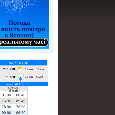
м. Яготин
+23°..+38°
14 м/с
0.4 мм
+19°..+28°
6 м/с
0.9 мм
погода МЕТЕОПОСТ
Київська
- ...
-
область
81.90 ...
88.40
76.95 ...
85.40
78.90 ...
78.90
90.90 ...
96.90