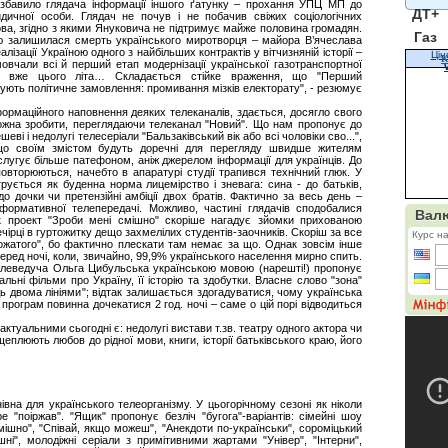
збавило глядача інформації іншого ґатунку – прохання УПЦ МП до
ДТ+
дичної особи. Глядач не почув і не побачив свіжих соціологічних
ова, згідно з якими Януковича не підтримує майже половина громадян.
Газ
ю залишилася смерть українського миротворця – майора В’ячеслава
лізації Україною одного з найбільших контрактів у вітчизняній історії –
Цін
К
мовчали всі й перший етап модернізації української газотранспортної
 вже цього літа… Складається стійке враження, що "Перший
нують політичне замовлення: промивання мізків електорату", - резюмує
формаційного наповнення деяких телеканалів, здається, досягло свого
можна зробити, переглядаючи телеканал "Новий". Що нам пропонує до
еві і недолугі телесеріали "Бальзаківський вік або всі чоловіки сво...",
ощо своїм змістом будуть доречні для перегляду швидше жителям
слугує більше патефоном, аніж джерелом інформації для українців. До
о повторюються, начебто в апаратурі студії трапився технічний глюк. У
рується як буденна норма лицемірство і зневага: сина - до батьків,
до дочки чи претензійні амбіції двох братів. Фактично за весь день –
інформативної телепередачі. Можливо, частині глядачів сподобалися
ак проект "Зроби мені смішно" скоріше нагадує зйомки прихованою
чірці в гуртожитку дещо захмелілих студентів-заочників. Скоріш за все
ожатого", бо фактично плескати там немає за що. Однак зовсім інше
ред ночі, коли, звичайно, 99,9% українського населення мирно спить.
телеведуча Ольга Цибульська українською мовою (нарешті!) пропонує
альні фільми про Україну, її історію та здобутки. Власне слово "зона"
ь двома лініями"; відтак залишається здогадуватися, чому українська
 програм повинна дочекатися 2 год. ночі – саме о цій порі відводиться
ктуальними сьогодні є: недолугі вистави т.зв. театру одного актора чи
еплюють любов до рідної мови, книги, історії батьківського краю, його
вна для українського телеорганізму. У цьогорічному сезоні як ніколи
 "поіржав". "Ящик" пропонує безліч "бугога"-варіантів: сімейні шоу
мішно", "Співай, якщо можеш", "Анекдоти по-українськи", сороміцький
шні", молодіжні серіали з примітивними жартами "Універ", "Інтерни",