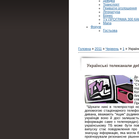
Довідка
Транспорт
Приватні оголошення
Література
Бізнес
TV ПРОГРАМА 300 КА
Мапа
Форум
Гостьова
Головна
»
2011
»
Червень
»
1
» Україн
Українські телеканали де
До
"У
"С
по
Ко
бі
сп
Пр
"Шукати нині в телепросторі н
допомогою стаціонарного телефон
дивана, вважають "ящик" рудиме
українців воно й досі залишаєт
інформацію саме з телепередач).
українському ТБ може бути пов
випуску стає повідомлення про
значущу інформацію, яка могла б 
проігнорували резонансне рішен