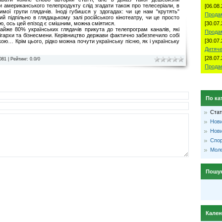
и американського телепродукту слід згадати також про телесеріали, в
[06.08.
мої групи глядачів. Іноді губишся у здогадах: чи це нам "крутять"
Продам
й підпільно в глядацькому залі російського кінотеатру, чи це просто
ю, ось цей епізод є смішним, можна сміятися.
[30.07.
айже 80% українських глядачів прикута до телепрограм каналів, які
Прода
ігархи та бізнесмени. Керівництво держави фактично забезпечило собі
[30.07.
ю… Крім цього, рідко можна почути українську пісню, як і українську
Дитяче
[28.07.
081 |
Рейтинг
:
0.0
/
0
Продае
По ка
Стат
Нови
Нови
Спо
Моло
Пошу
Кале