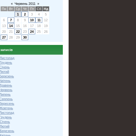
«
Червень 2011
»
Пн
Вт
Ср
Чт
Пт
Сб
Нд
1
2
3
4
5
6
7
8
9
10
11
12
13
14
15
16
17
18
19
20
21
22
23
24
25
26
27
28
29
30
 записів
 Листопад
 Грудень
Січень
 Лютий
 Березень
Квітень
 Травень
 Червень
 Липень
 Серпень
 Вересень
 Жовтень
 Листопад
Грудень
Січень
 Лютий
 Березень
Квітень