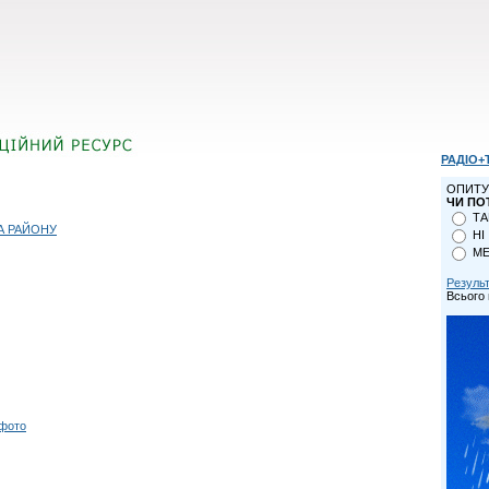
РАДІО+
ОПИТУ
ЧИ ПО
ТА
А РАЙОНУ
НІ
МЕ
Резуль
Всього 
 фото