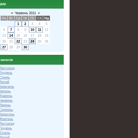
ндар
«
Червень 2011
»
Пн
Вт
Ср
Чт
Пт
Сб
Нд
1
2
3
4
5
6
7
8
9
10
11
12
13
14
15
16
17
18
19
20
21
22
23
24
25
26
27
28
29
30
 записів
 Листопад
 Грудень
Січень
 Лютий
 Березень
Квітень
 Травень
 Червень
 Липень
 Серпень
 Вересень
 Жовтень
 Листопад
Грудень
Січень
 Лютий