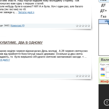
ви вже знаєте. Наш портал відкрив нову молодіжну сторінку. Тож
понуємо вам одну з перших статей.
ДТ
оли небудь були в казино? Ні!!! А я була. Хоч і один раз, але багато
ла (як і всі ми) по тб.
ДТ+
ене завжди ц
...
Читати далі »
Газ
Цін
К
ди: 3442 |
Коментарі (0)
КУВАТИМЕ. ДВА В ОДНОМУ
танню неділю червня відзначаємо День молоді. А 28 червня святкуємо
ків від прийняття Конституції нашої держави. Оскільки ці два свята
адають, то було вирішено об’єднати святкові заплановані заходи. <
...
и далі »