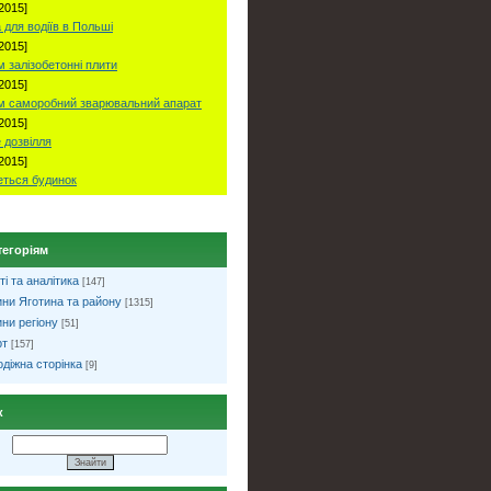
2015]
 для водіїв в Польші
2015]
 залізобетонні плити
2015]
м саморобний зварювальний апарат
2015]
 дозвілля
2015]
ться будинок
тегоріям
ті та аналітика
[147]
ни Яготина та району
[1315]
ни регіону
[51]
рт
[157]
діжна сторінка
[9]
к