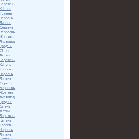
 Березень
Квітень
 Травень
 Червень
 Липень
 Серпень
 Вересень
 Жовтень
 Листопад
 Грудень
Січень
 Лютий
 Березень
Квітень
 Травень
 Червень
 Липень
 Серпень
 Вересень
 Жовтень
 Листопад
 Грудень
Січень
 Лютий
 Березень
Квітень
 Травень
 Червень
 Липень