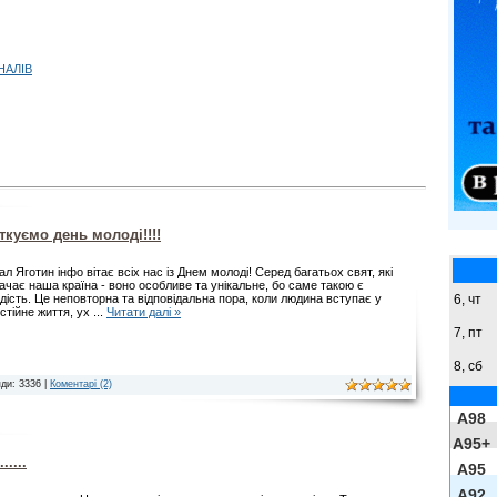
НАЛІВ
ткуємо день молоді!!!!
л Яготин інфо вітає всіх нас із Днем молоді! Серед багатьох свят, які
начає наша країна - воно особливе та унікальне, бо саме такою є
6, чт
дість. Це неповторна та відповідальна пора, коли людина вступає у
стійне життя, ух
...
Читати далі »
7, пт
8,
сб
ди: 3336 |
Коментарі (2)
A98
A95+
....
A95
A92