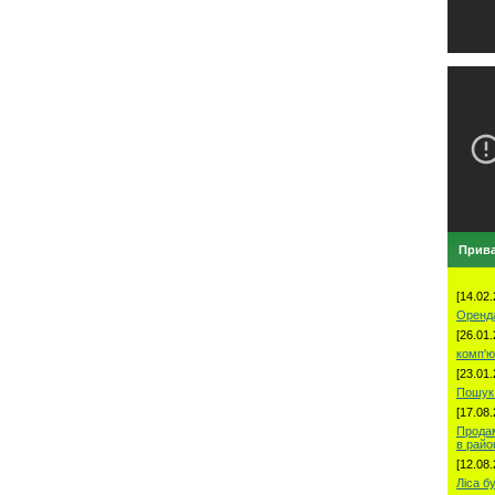
Прива
[14.02.
Оренд
[26.01.
комп'ю
[23.01.
Пошук 
[17.08.
Продам
в рай
[12.08.
Ліса б