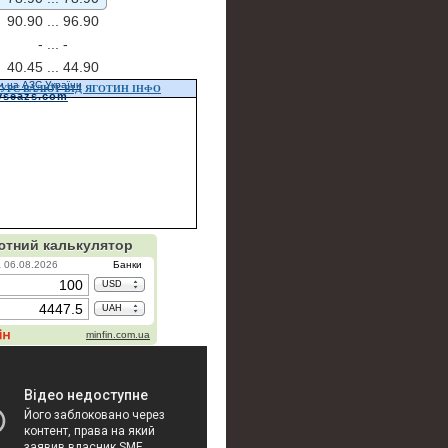
90.90 ...
96.90
- ...
-
40.45 ...
44.90
и на АЗС України
УРС ВАЛЮТ ВІД ЯГОТИН ІНФО
vseazs.com