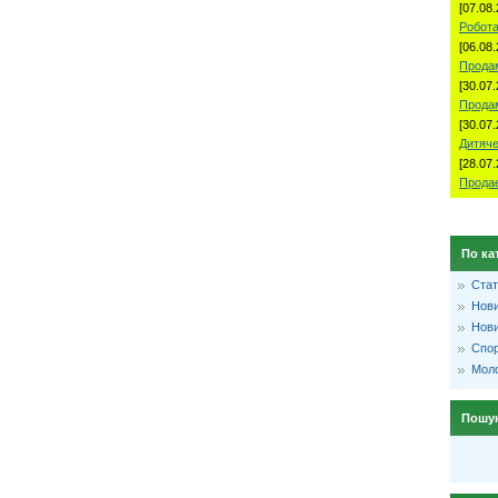
[07.08.
Робота
[06.08.
Продам
[30.07.
Прода
[30.07.
Дитяче
[28.07.
Продае
По ка
Стат
Нови
Нови
Спо
Моло
Пошу