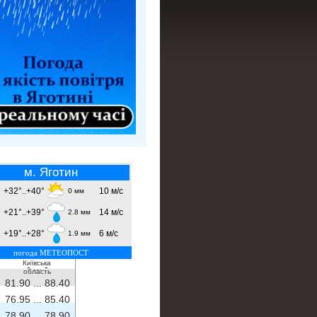
м. Яготин
+32°..+40°
10 м/с
0 мм
+21°..+39°
14 м/с
2.8 мм
+19°..+28°
6 м/с
1.9 мм
погода МЕТЕОПОСТ
Київська
- ...
-
область
81.90 ...
88.40
76.95 ...
85.40
78.90 ...
78.90