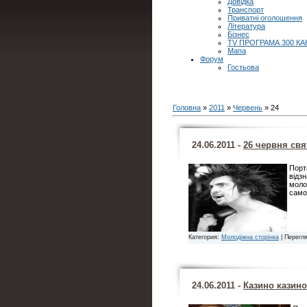
Довідка
Транспорт
Приватні оголошення
Література
Бізнес
TV ПРОГРАМА 300 КА
Мапа
Форум
Гостьова
Головна
»
2011
»
Червень
»
24
24.06.2011 -
26 червня свя
Порта
відз
моло
само
Категория:
Молодіжна сторінка
| Перегля
24.06.2011 -
Казино казино..