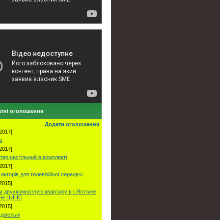
тні оголошення
Додати оголошення
2017]
а
2017]
тер настільний в комплекті
2017]
акторів для телевізійної передачі
2015]
 двухкомнатную квартиру в г.Яготине
оне ЦИНС
2015]
удівельні