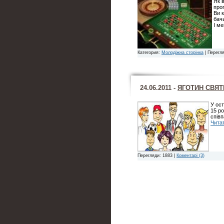
Як 
про
Ви к
бачи
І м
Категория:
Молодіжна сторінка
| Перегля
24.06.2011 -
ЯГОТИН СВЯТ
У ос
15 ро
співп
Читат
Перегляди: 1883 |
Коментарі (3)