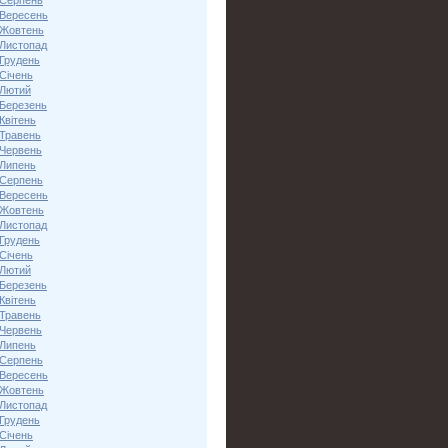
 Серпень
 Вересень
 Жовтень
 Листопад
 Грудень
Січень
 Лютий
 Березень
Квітень
 Травень
 Червень
 Липень
 Серпень
 Вересень
 Жовтень
 Листопад
 Грудень
Січень
 Лютий
 Березень
Квітень
 Травень
 Червень
 Липень
 Серпень
 Вересень
 Жовтень
 Листопад
 Грудень
Січень