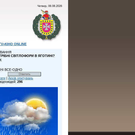
Четвер, 06.08.2026
TV+КІНО ONLINE
ВАННЯ
ТРІБНІ СВІТЛОФОРИ В ЯГОТИНІ?
К
НІ ВСЕ-ОДНО
тати
|
Архів опитувань
відповідей:
296