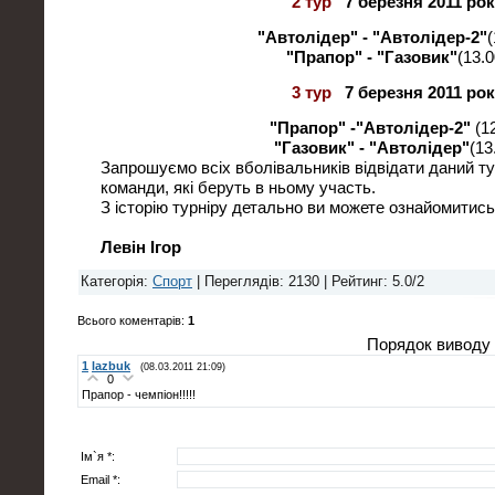
2 тур
7 березня 2011 рок
"Автолідер"
- "Автолідер-2"
(
"Прапор" - "Газовик"
(13.0
3 тур
7 березня 2011 рок
"Прапор" -
"Автолідер-2"
(1
"Газовик" - "Автолідер"
(13
Запрошуємо всіх вболівальників відвідати даний тур
команди, які беруть в ньому участь.
З історію турніру детально ви можете ознайомитис
Левін Ігор
Категорія
:
Спорт
|
Переглядів
: 2130 |
Рейтинг
:
5.0
/
2
Всього коментарів
:
1
Порядок виводу 
1
lazbuk
(08.03.2011 21:09)
0
Прапор - чемпіон!!!!!
Ім`я *:
Email *: