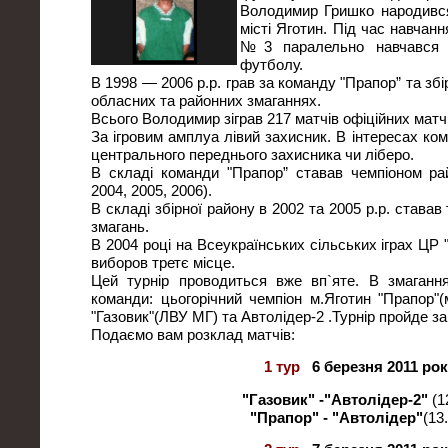
Володимир Гришко народився
місті Яготин. Під час навчанн
№3 паралельно навчався 
футболу.
В 1998 — 2006 р.р. грав за команду "Прапор” та зб
обласних та районних змаганнях.
Всього Володимир зіграв 217 матчів офіційних матчів
За ігровим амплуа лівий захисник. В інтересах кома
центрального переднього захисника чи ліберо.
В складі команди "Прапор” ставав чемпіоном рай
2004, 2005, 2006).
В складі збірної району в 2002 та 2005 р.р. става
змагань.
В 2004 році на Всеукраїнських сільських іграх ЦР
виборов третє місце.
Цей турнір проводиться вже вп`яте. В змаганн
команди: цьогорічний чемпіон м.Яготин "Прапор"(
"Газовик"(ЛВУ МГ) та Автолідер-2 .Турнір пройде з
Подаємо вам розклад матчів:
1 тур
6 березня 2011 рок
"Газовик" -
"Автолідер-2"
(1
"Прапор" - "Автолідер"
(13