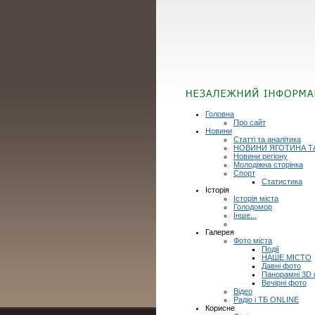
Головна
Про сайт
Новини
Статті та аналітика
НОВИНИ ЯГОТИНА Т
Новини регіону
Молодіжна сторінка
Спорт
Статистика
Історія
Історія міста
Голодомор
Інше...
Галерея
Фото міста
Події
НАШЕ МІСТО
Давні фото
Панорамні 3D
Вечірні фото
Відео
Радіо і ТБ ONLINE
Корисне