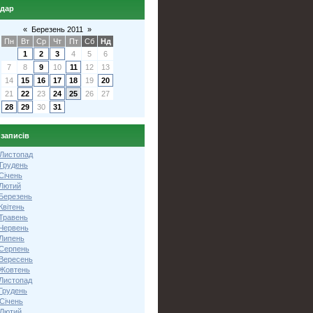
ндар
«
Березень 2011
»
Пн
Вт
Ср
Чт
Пт
Сб
Нд
1
2
3
4
5
6
7
8
9
10
11
12
13
14
15
16
17
18
19
20
21
22
23
24
25
26
27
28
29
30
31
 записів
 Листопад
 Грудень
Січень
 Лютий
 Березень
Квітень
 Травень
 Червень
 Липень
 Серпень
 Вересень
 Жовтень
 Листопад
Грудень
Січень
 Лютий