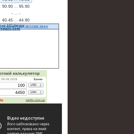
90.90 ...
95.90
- ...
-
40.45 ...
44.90
и на АЗС України
УРС ВАЛЮТ ВІД ЯГОТИН ІНФО
vseazs.com