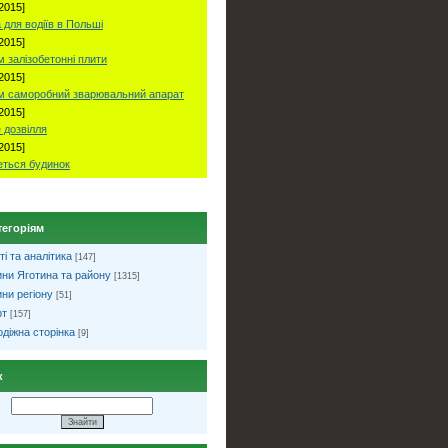
2015]
 для водіїв в Польші
2015]
 залізобетонні плити
2015]
м саморобний зварювальний апарат
2015]
 дозвілля
2015]
ться будинок
тегоріям
ті та аналітика
[147]
ни Яготина та району
[1315]
ни регіону
[51]
рт
[157]
діжна сторінка
[9]
к