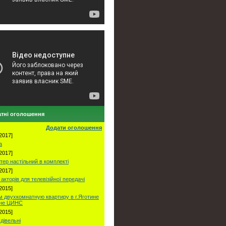
тні оголошення
Додати оголошення
2017]
а
2017]
тер настільний в комплекті
2017]
акторів для телевізійної передачі
2015]
 двухкомнатную квартиру в г.Яготине
оне ЦИНС
2015]
удівельні