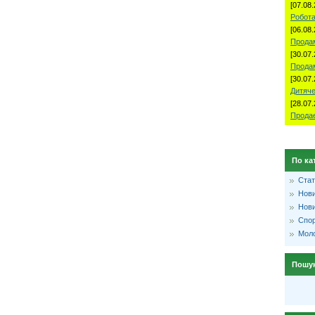
[07.08.
Робота
[06.08.
Продам
[30.07.
Прода
[30.07.
Дитяче
[28.07.
Продае
По ка
Стат
Нови
Нови
Спо
Моло
Пошу