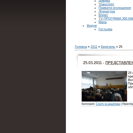
Довідка
Транспорт
Приватні оголошення
Література
Бізнес
TV ПРОГРАМА 300 КА
Мапа
Форум
Гостьова
Головна
»
2011
»
Березень
»
25
25.03.2011 -
ПРЕДСТАВЛЕН
25 
пре
Во
Пре
об
Категория:
Статті та аналітика
| Перегля