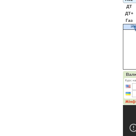
ДТ
ДТ+
Газ
Цін
К