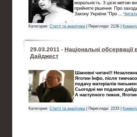
моральність. З цією метою в
прийняте рішення Про заходи
Закону України "Про
...
Читати
Категория:
Статті та аналітика
| Перегляди: 2136 |
Комента
29.03.2011 -
Національні обсервації 
Дайджест
Шановні читачі!! Незалежн
Яготин Інфо, після тимчас
подачу матеріалів письмен
Сьогодні ми подаємо дайдж
А наступного тижня, Яготи
Категория:
Статті та аналітика
| Перегляди: 2233 |
Комента