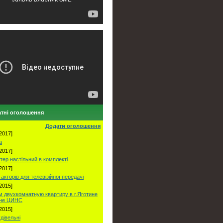
тні оголошення
Додати оголошення
2017]
а
2017]
тер настільний в комплекті
2017]
акторів для телевізійної передачі
2015]
 двухкомнатную квартиру в г.Яготине
оне ЦИНС
2015]
удівельні