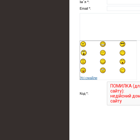
Ім`я *:
Email *:
Усі смайли
Код *: