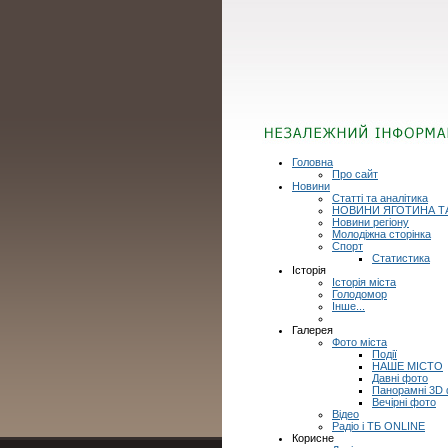
Головна
Про сайт
Новини
Статті та аналітика
НОВИНИ ЯГОТИНА Т
Новини регіону
Молодіжна сторінка
Спорт
Статистика
Історія
Історія міста
Голодомор
Інше...
Галерея
Фото міста
Події
НАШЕ МІСТО
Давні фото
Панорамні 3D
Вечірні фото
Відео
Радіо і ТБ ONLINE
Корисне