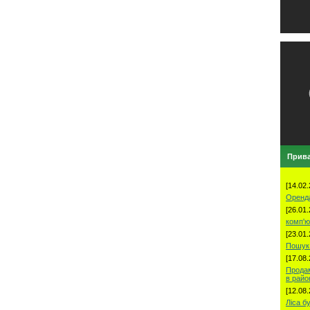
Прива
[14.02.
Оренд
[26.01.
комп'ю
[23.01.
Пошук 
[17.08.
Продам
в рай
[12.08.
Ліса б