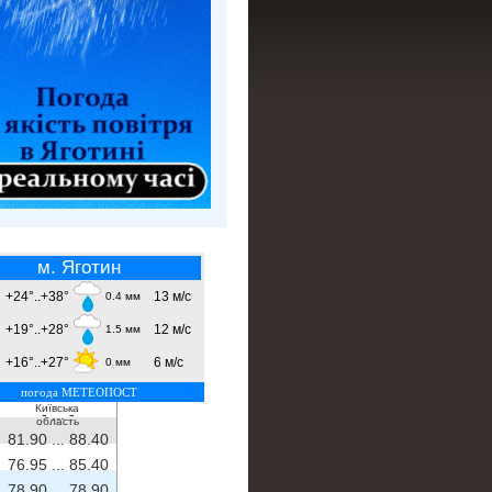
м. Яготин
+24°..+38°
13 м/с
0.4 мм
+19°..+28°
12 м/с
1.5 мм
+16°..+27°
6 м/с
0 мм
погода МЕТЕОПОСТ
Київська
- ...
-
область
81.90 ...
88.40
76.95 ...
85.40
78.90 ...
78.90