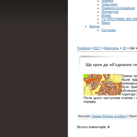
Довідка
Транспорт
Приватні оголошення
Література
Бізнес
TV ПРОГРАМА 300 КА
Мапа
Форум
Гостьова
Головна
»
2017
»
Березень
»
30
» Ще к
Ще крок до об'єднання т
Триває пр
йшов від
громадсь
було при
обговоре
території
Після цього наступним етапом і
порядку.
Категорія
:
Новини Яготина та району
|
Перег
Всього коментарів
:
0