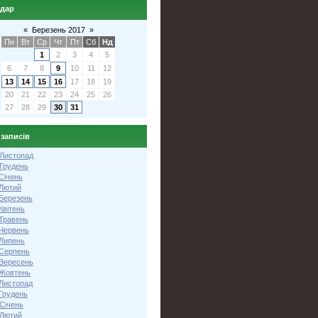
ндар
«
Березень 2017
»
Пн
Вт
Ср
Чт
Пт
Сб
Нд
1
2
3
4
5
6
7
8
9
10
11
12
13
14
15
16
17
18
19
20
21
22
23
24
25
26
27
28
29
30
31
 записів
 Листопад
 Грудень
Січень
 Лютий
 Березень
Квітень
 Травень
 Червень
 Липень
 Серпень
 Вересень
 Жовтень
 Листопад
Грудень
Січень
 Лютий