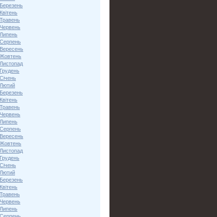
 Березень
Квітень
 Травень
 Червень
 Липень
 Серпень
 Вересень
 Жовтень
 Листопад
 Грудень
Січень
 Лютий
 Березень
Квітень
 Травень
 Червень
 Липень
 Серпень
 Вересень
 Жовтень
 Листопад
 Грудень
Січень
 Лютий
 Березень
Квітень
 Травень
 Червень
 Липень
 Серпень