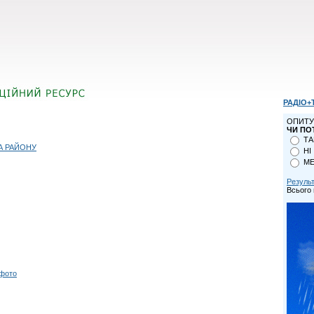
РАДІО+
ОПИТУ
ЧИ ПО
ТА
А РАЙОНУ
НІ
МЕ
Резуль
Всього 
 фото