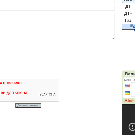
ДТ
ДТ+
Газ
Цін
К