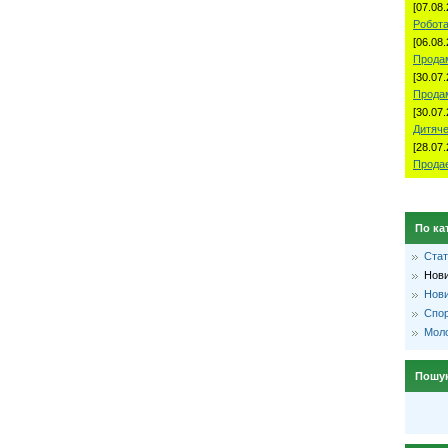
[07.08.
Робота
[06.08.
Продам
[30.07.
Прода
[30.07.
Дитяче
[28.07.
Продае
По ка
Стат
Нови
Нови
Спо
Моло
Пошу