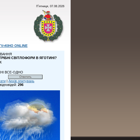
П`ятниця, 07.08.2026
TV+КІНО ONLINE
ВАННЯ
ТРІБНІ СВІТЛОФОРИ В ЯГОТИНІ?
К
НІ ВСЕ-ОДНО
тати
|
Архів опитувань
відповідей:
296