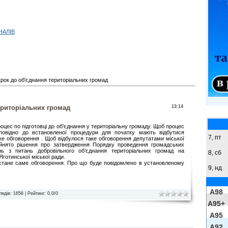
НАЛІВ
рок до об'єднання територіальних громад
ериторіальних громад
13:14
оцес по підготовці до об’єднання у територіальну громаду. Щоб процес
повідно до встановленої процедури для початку мають відбутися
7, пт
ке обговорення . Щоб відбулося таке обговорення депутатами міської
йнято рішення про затвердження Порядку проведення громадських
нь з питань добровільного об’єднання територіальних громад на
8,
сб
 Яготинської міської ради.
 стане саме обговорення. Про що буде повідомлено в установленому
9,
нд
A98
лядів
: 1656 |
Рейтинг
:
0.0
/
0
A95+
A95
A92