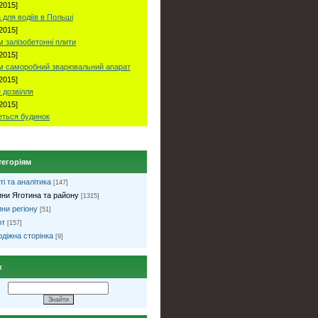
2015]
 для водіїв в Польші
2015]
 залізобетонні плити
2015]
м саморобний зварювальний апарат
2015]
 дозвілля
2015]
ться будинок
тегоріям
ті та аналітика
[147]
ни Яготина та району
[1315]
ни регіону
[51]
рт
[157]
діжна сторінка
[9]
к