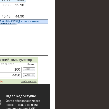
90.90 ...
95.90
- ...
-
40.45 ...
44.90
и на АЗС України
УРС ВАЛЮТ ВІД ЯГОТИН ІНФО
vseazs.com