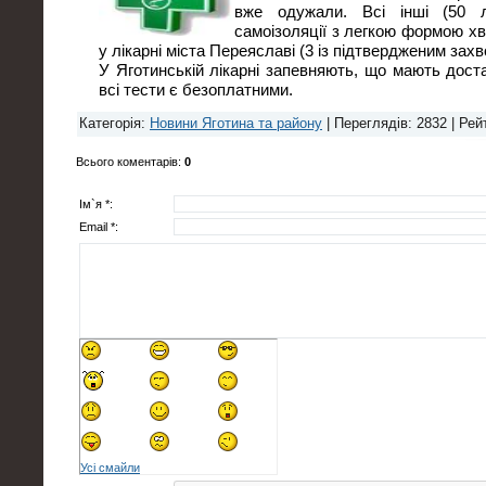
вже одужали. Всі інші (50 
самоізоляції з легкою формою х
у лікарні міста Переяславі (3 із підтвердженим зах
У Яготинській лікарні запевняють, що мають достат
всі тести є безоплатними.
Категорія
:
Новини Яготина та району
|
Переглядів
: 2832 |
Рей
Всього коментарів
:
0
Ім`я *:
Email *:
Усі смайли