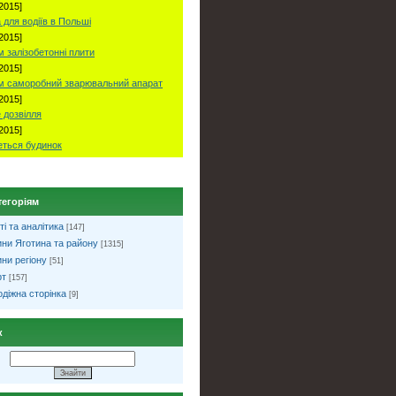
2015]
 для водіїв в Польші
2015]
 залізобетонні плити
2015]
м саморобний зварювальний апарат
2015]
 дозвілля
2015]
ться будинок
тегоріям
ті та аналітика
[147]
ни Яготина та району
[1315]
ни регіону
[51]
рт
[157]
діжна сторінка
[9]
к