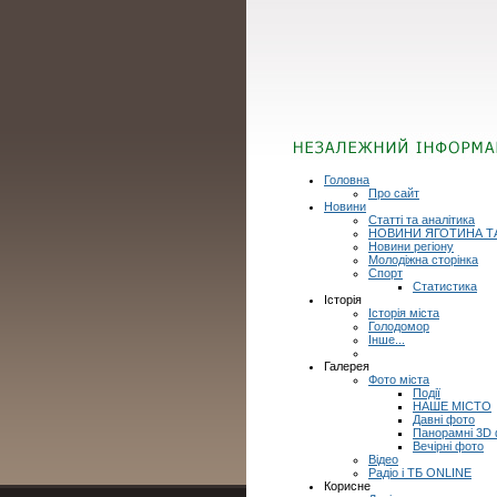
Головна
Про сайт
Новини
Статті та аналітика
НОВИНИ ЯГОТИНА Т
Новини регіону
Молодіжна сторінка
Спорт
Статистика
Історія
Історія міста
Голодомор
Інше...
Галерея
Фото міста
Події
НАШЕ МІСТО
Давні фото
Панорамні 3D
Вечірні фото
Відео
Радіо і ТБ ONLINE
Корисне