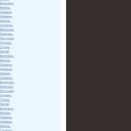
 Березень
Квітень
 Травень
 Червень
 Липень
 Серпень
 Вересень
 Жовтень
 Листопад
 Грудень
Січень
 Лютий
 Березень
Квітень
 Травень
 Червень
 Липень
 Серпень
 Вересень
 Жовтень
 Листопад
 Грудень
Січень
 Лютий
 Березень
Квітень
 Травень
 Червень
 Липень
 Серпень