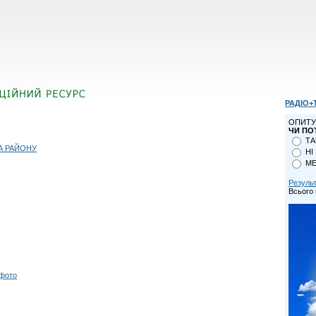
РАДІО+
ОПИТУ
ЧИ ПО
ТА
А РАЙОНУ
НІ
МЕ
Резуль
Всього 
 фото