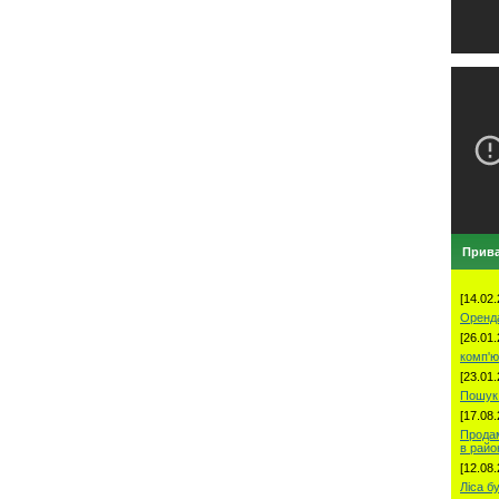
Прива
[14.02.
Оренд
[26.01.
комп'ю
[23.01.
Пошук 
[17.08.
Продам
в рай
[12.08.
Ліса б