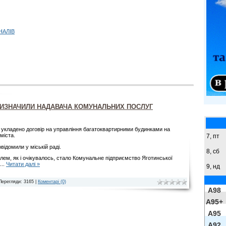
НАЛІВ
РИЗНАЧИЛИ НАДАВАЧА КОМУНАЛЬНИХ ПОСЛУГ
і укладено договір на управління багатоквартирними будинками на
 міста.
7, пт
відомили у міській раді.
8,
сб
лем, як і очікувалось, стало Комунальне підприємство Яготинської
...
Читати далі »
9,
нд
Перегляди: 3165 |
Коментарі (0)
A98
A95+
A95
A92