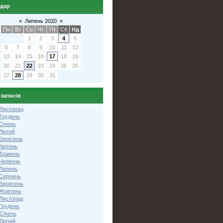
ндар
«
Липень 2020
»
Пн
Вт
Ср
Чт
Пт
Сб
Нд
1
2
3
4
5
6
7
8
9
10
11
12
13
14
15
16
17
18
19
20
21
22
23
24
25
26
27
28
29
30
31
 записів
 Листопад
 Грудень
Січень
 Лютий
 Березень
Квітень
 Травень
 Червень
 Липень
 Серпень
 Вересень
 Жовтень
 Листопад
Грудень
Січень
 Лютий