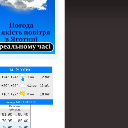
м. Яготин
+24°..+24°
12 м/с
1 мм
+20°..+25°
11 м/с
0.2 мм
+16°..+27°
10 м/с
0 мм
погода МЕТЕОПОСТ
Київська
- ...
-
область
81.90 ...
88.40
76.95 ...
85.40
78.90 ...
78.90