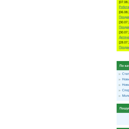
[07.08.
Робота
[06.08.
Продам
[30.07.
Прода
[30.07.
Дитяче
[28.07.
Продае
По ка
Стат
Нови
Нови
Спо
Моло
Пошу