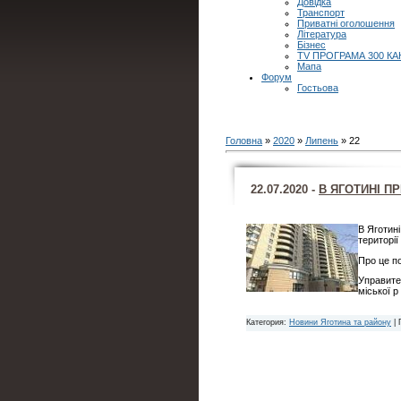
Довідка
Транспорт
Приватні оголошення
Література
Бізнес
TV ПРОГРАМА 300 КА
Мапа
Форум
Гостьова
Головна
»
2020
»
Липень
»
22
22.07.2020 -
В ЯГОТИНІ П
В Яготин
території
Про це по
Управите
міської р
Категория:
Новини Яготина та району
| 