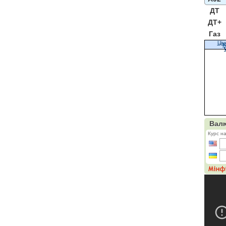
ДТ
ДТ+
Газ
Цін
К