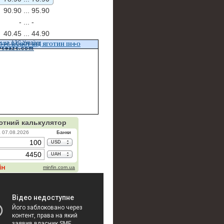
90.90 ...
95.90
- ...
-
40.45 ...
44.90
и на АЗС України
УРС ВАЛЮТ ВІД ЯГОТИН ІНФО
vseazs.com