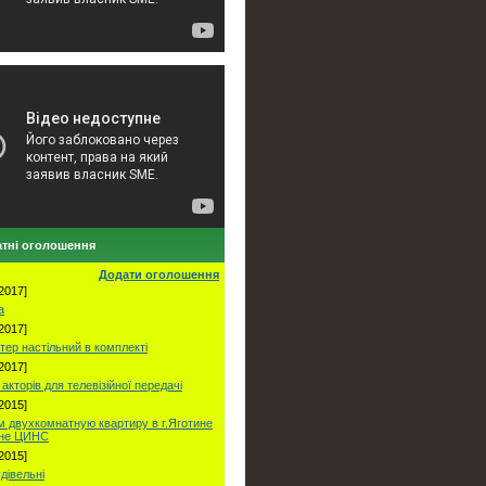
тні оголошення
Додати оголошення
2017]
а
2017]
тер настільний в комплекті
2017]
акторів для телевізійної передачі
2015]
 двухкомнатную квартиру в г.Яготине
оне ЦИНС
2015]
удівельні