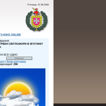
П`ятниця, 07.08.2026
TV+КІНО ONLINE
ВАННЯ
ТРІБНІ СВІТЛОФОРИ В ЯГОТИНІ?
К
НІ ВСЕ-ОДНО
тати
|
Архів опитувань
відповідей:
296