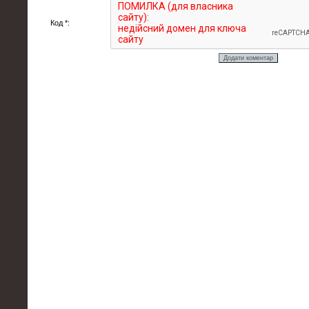
Код *: