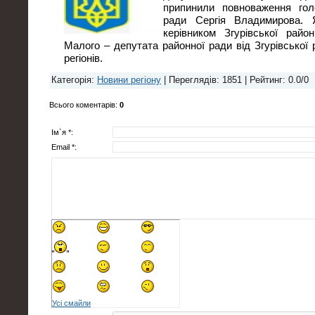
припинили повноваження голо
ради Сергія Владимирова. 
керівником Згурівської райо
Малого – депутата районної ради від Згурівської р
регіонів.
Категорія
:
Новини регіону
|
Переглядів
: 1851 |
Рейтинг
:
0.0
/
0
Всього коментарів
:
0
Ім`я *:
Email *:
Усі смайли